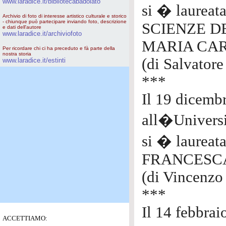
www.laradice.it/bibliotecabadolato
si � laureata
Archivio di foto di interesse artistico culturale e storico
- chiunque può partecipare inviando foto, descrizione
SCIENZE 
e dati dell'autore
www.laradice.it/archiviofoto
MARIA CA
Per ricordare chi ci ha preceduto e fà parte della
nostra storia
(di Salvatore
www.laradice.it/estinti
***
Il 19 dicemb
all�Univers
si � laure
FRANCESC
(di Vincenzo 
***
Il 14 febbrai
ACCETTIAMO: