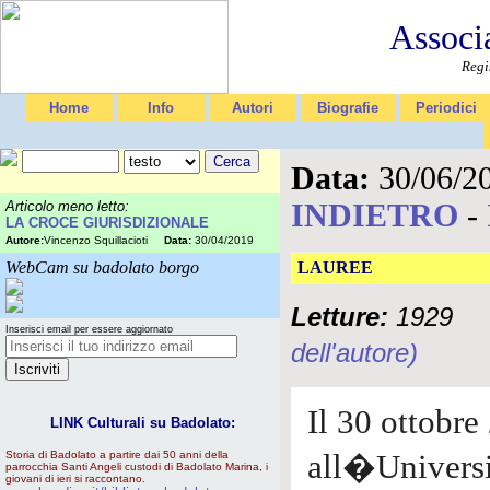
Associ
Regi
Home
Info
Autori
Biografie
Periodici
Data:
30/06/2
INDIETRO
-
Articolo meno letto:
LA CROCE GIURISDIZIONALE
Autore:
Vincenzo Squillacioti
Data:
30/04/2019
WebCam su badolato borgo
LAUREE
Letture:
1929
Inserisci email per essere aggiornato
dell'autore)
Il 30 ottobre
LINK Culturali su Badolato:
Storia di Badolato a partire dai 50 anni della
all�Univer
parrocchia Santi Angeli custodi di Badolato Marina, i
giovani di ieri si raccontano.