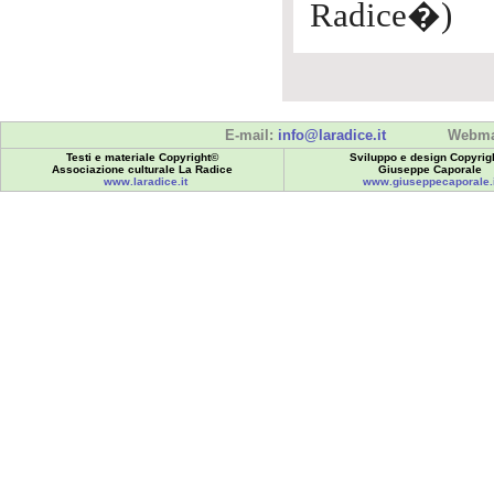
Radice�)
E-mail:
info@laradice.it
Webma
Testi e materiale Copyright©
Sviluppo e design Copyrig
Associazione culturale La Radice
Giuseppe Caporale
www.laradice.it
www.giuseppecaporale.i