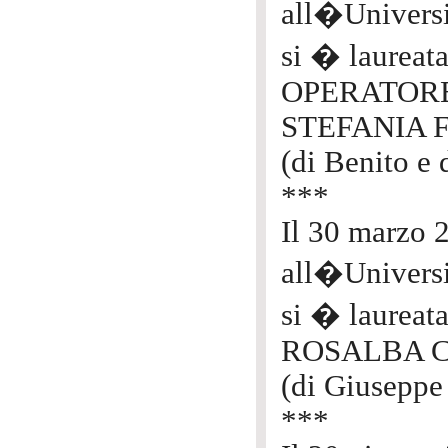
all�Univers
si � laureata
OPERATORE
STEFANIA 
(di Benito e
***
Il 30 marzo 
all�Univers
si � laure
ROSALBA 
(di Giuseppe
***