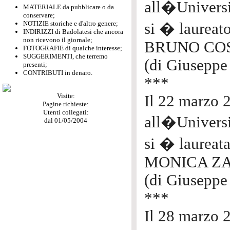
all�Univers
MATERIALE da pubblicare o da
conservare;
NOTIZIE storiche e d'altro genere;
si � laurea
INDIRIZZI di Badolatesi che ancora
non ricevono il giornale;
BRUNO CO
FOTOGRAFIE di qualche interesse;
SUGGERIMENTI, che terremo
(di Giuseppe
presenti;
CONTRIBUTI in denaro.
***
Visite:
Il 22 marzo 
Pagine richieste:
Utenti collegati:
all�Univers
dal 01/05/2004
si � laure
MONICA Z
(di Giuseppe 
***
Il 28 marzo 