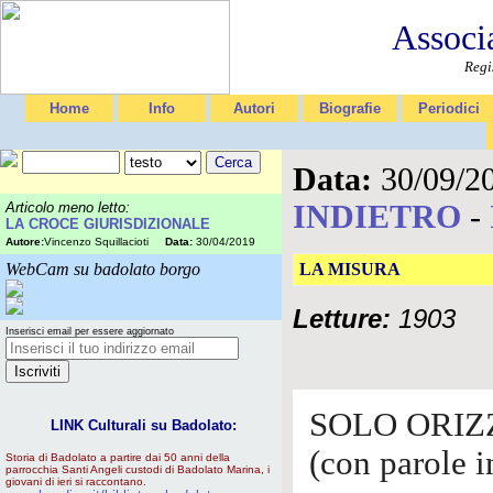
Associ
Regi
Home
Info
Autori
Biografie
Periodici
Data:
30/09/2
INDIETRO
-
Articolo meno letto:
LA CROCE GIURISDIZIONALE
Autore:
Vincenzo Squillacioti
Data:
30/04/2019
WebCam su badolato borgo
LA MISURA
Letture:
1903
Inserisci email per essere aggiornato
SOLO ORIZ
LINK Culturali su Badolato:
(con parole i
Storia di Badolato a partire dai 50 anni della
parrocchia Santi Angeli custodi di Badolato Marina, i
giovani di ieri si raccontano.