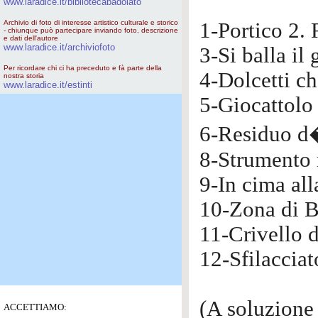
www.laradice.it/bibliotecabadolato
Archivio di foto di interesse artistico culturale e storico
1-Portico 2.
- chiunque può partecipare inviando foto, descrizione
e dati dell'autore
www.laradice.it/archiviofoto
3-Si balla il
Per ricordare chi ci ha preceduto e fà parte della
4-Dolcetti ch
nostra storia
www.laradice.it/estinti
5-Giocattolo
6-Residuo d�
8-Strumento 
9-In cima all
10-Zona di B
11-Crivello d
12-Sfilacciat
(A soluzione 
ACCETTIAMO: