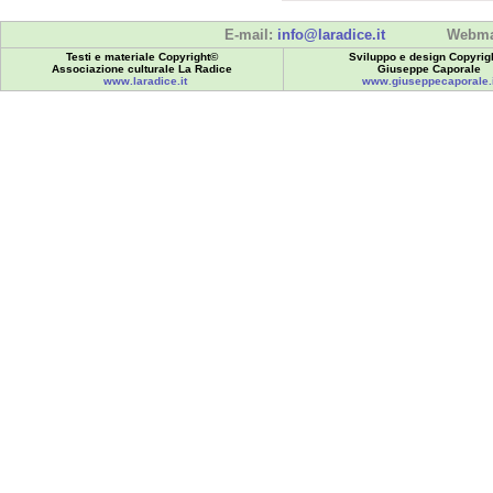
E-mail:
info@laradice.it
Webma
Testi e materiale Copyright©
Sviluppo e design Copyrig
Associazione culturale La Radice
Giuseppe Caporale
www.laradice.it
www.giuseppecaporale.i