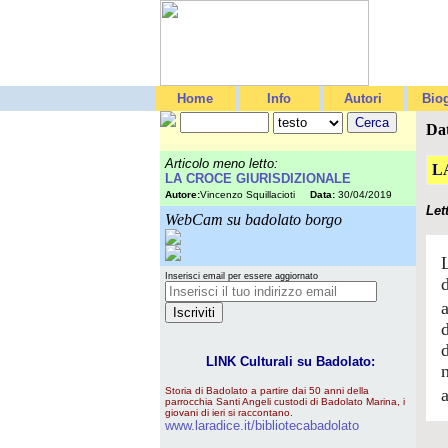
Home
Info
Autori
Biog
Da
Articolo meno letto:
L
LA CROCE GIURISDIZIONALE
Autore:
Vincenzo Squillacioti
Data:
30/04/2019
Let
WebCam su badolato borgo
Inserisci email per essere aggiornato
d
LINK Culturali su Badolato:
Storia di Badolato a partire dai 50 anni della
parrocchia Santi Angeli custodi di Badolato Marina, i
giovani di ieri si raccontano.
www.laradice.it/bibliotecabadolato