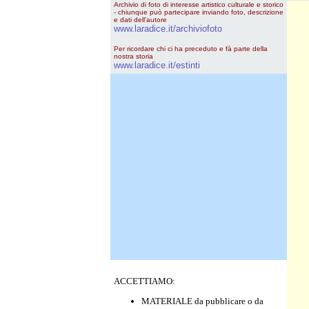
Archivio di foto di interesse artistico culturale e storico
- chiunque può partecipare inviando foto, descrizione
e dati dell'autore
www.laradice.it/archiviofoto
Per ricordare chi ci ha preceduto e fà parte della
nostra storia
www.laradice.it/estinti
ACCETTIAMO:
MATERIALE da pubblicare o da