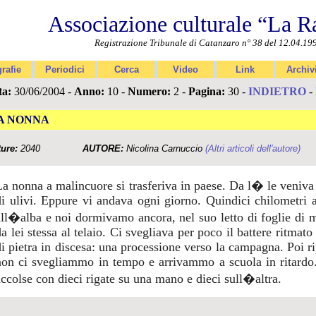
Associazione culturale “La R
Registrazione Tribunale di Catanzaro n° 38 del 12.04.19
rafie
Periodici
Cerca
Video
Link
Archiv
ta:
30/06/2004 -
Anno:
10 -
Numero:
2 -
Pagina:
30 -
INDIETRO
-
A NONNA
ture:
2040
AUTORE:
Nicolina Carnuccio
(Altri articoli dell'autore)
La nonna a malincuore si trasferiva in paese. Da l� le veniva 
di ulivi. Eppure vi andava ogni giorno. Quindici chilometri a
all�alba e noi dormivamo ancora, nel suo letto di foglie di ma
a lei stessa al telaio. Ci svegliava per poco il battere ritmato
di pietra in discesa: una processione verso la campagna. Poi
non ci svegliammo in tempo e arrivammo a scuola in ritardo
accolse con dieci rigate su una mano e dieci sull�altra.