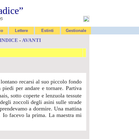
adice”
95
io
Lettere
Estinti
Gestionale
INDICE
-
AVANTI
lontano recarsi al suo piccolo fondo
 piedi per andare e tornare. Partiva
is, sotto coperte e lenzuola tessute
 degli zoccoli degli asini sulle strade
 riprendevamo a dormire. Una mattina
. Io facevo la prima. La maestra mi