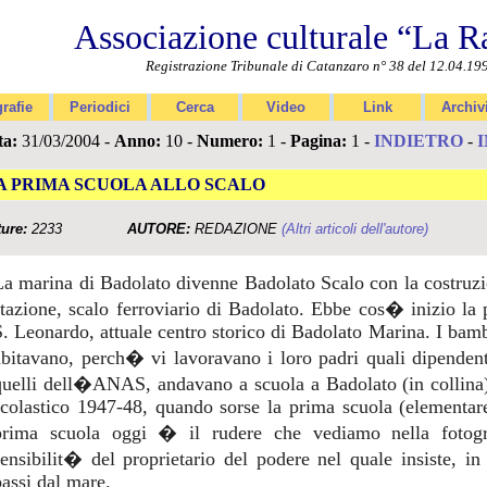
Associazione culturale “La R
Registrazione Tribunale di Catanzaro n° 38 del 12.04.19
rafie
Periodici
Cerca
Video
Link
Archiv
ta:
31/03/2004 -
Anno:
10 -
Numero:
1 -
Pagina:
1 -
INDIETRO
-
A PRIMA SCUOLA ALLO SCALO
ture:
2233
AUTORE:
REDAZIONE
(Altri articoli dell'autore)
La marina di Badolato divenne Badolato Scalo con la costruzion
stazione, scalo ferroviario di Badolato. Ebbe cos� inizio la
S. Leonardo, attuale centro storico di Badolato Marina. I bamb
abitavano, perch� vi lavoravano i loro padri quali dipendent
quelli dell�ANAS, andavano a scuola a Badolato (in collina
scolastico 1947-48, quando sorse la prima scuola (elementar
prima scuola oggi � il rudere che vediamo nella fotogr
sensibilit� del proprietario del podere nel quale insiste,
passi dal mare.