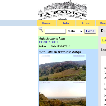
Home
Info
Autori
Biog
Da
Articolo meno letto:
L
CONTRIBUTI
Autore:
Data:
30/04/2015
Let
WebCam su badolato borgo