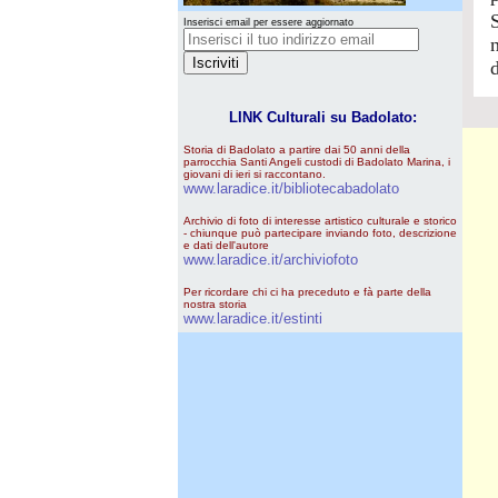
Inserisci email per essere aggiornato
LINK Culturali su Badolato:
Storia di Badolato a partire dai 50 anni della
parrocchia Santi Angeli custodi di Badolato Marina, i
giovani di ieri si raccontano.
www.laradice.it/bibliotecabadolato
Archivio di foto di interesse artistico culturale e storico
- chiunque può partecipare inviando foto, descrizione
e dati dell'autore
www.laradice.it/archiviofoto
Per ricordare chi ci ha preceduto e fà parte della
nostra storia
www.laradice.it/estinti