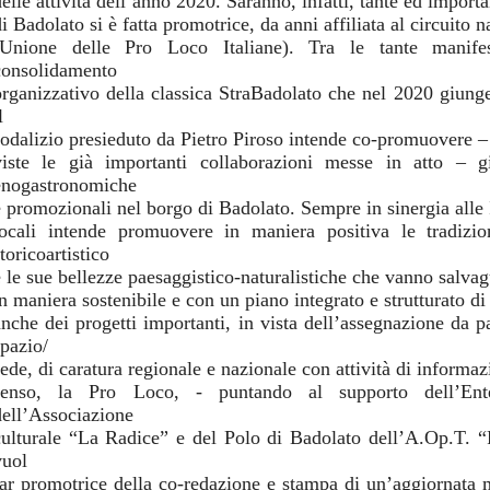
elle attività dell’anno 2020. Saranno, infatti, tante ed importa
i Badolato si è fatta promotrice, da anni affiliata al circuito 
(Unione delle Pro Loco Italiane). Tra le tante manife
consolidamento
organizzativo della classica StraBadolato che nel 2020 giung
l
sodalizio presieduto da Pietro Piroso intende co-promuovere – 
viste le già importanti collaborazioni messe in atto – gio
enogastronomiche
e promozionali nel borgo di Badolato. Sempre in sinergia alle 
locali intende promuovere in maniera positiva le tradizio
toricoartistico
e le sue bellezze paesaggistico-naturalistiche che vanno salvagu
in maniera sostenibile e con un piano integrato e strutturato di
anche dei progetti importanti, in vista dell’assegnazione da
spazio/
sede, di caratura regionale e nazionale con attività di informaz
senso, la Pro Loco, - puntando al supporto dell’En
dell’Associazione
culturale “La Radice” e del Polo di Badolato dell’A.Op.T. “R
vuol
far promotrice della co-redazione e stampa di un’aggiornata m