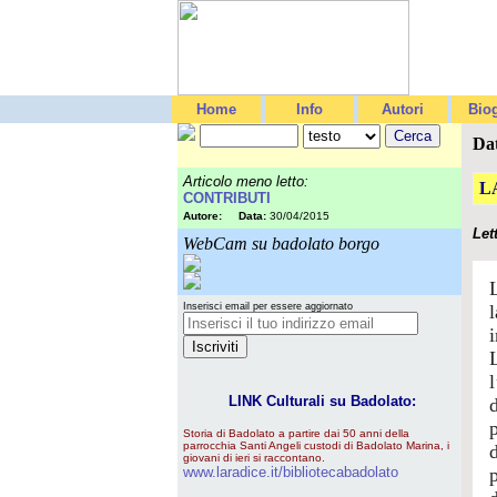
Home
Info
Autori
Biog
Da
Articolo meno letto:
L
CONTRIBUTI
Autore:
Data:
30/04/2015
Let
WebCam su badolato borgo
Inserisci email per essere aggiornato
l
LINK Culturali su Badolato:
Storia di Badolato a partire dai 50 anni della
parrocchia Santi Angeli custodi di Badolato Marina, i
giovani di ieri si raccontano.
www.laradice.it/bibliotecabadolato