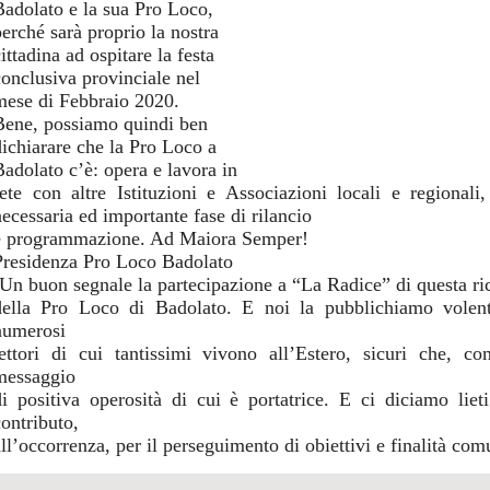
Badolato e la sua Pro Loco,
perché sarà proprio la nostra
ittadina ad ospitare la festa
conclusiva provinciale nel
mese di Febbraio 2020.
Bene, possiamo quindi ben
dichiarare che la Pro Loco a
Badolato c’è: opera e lavora in
rete con altre Istituzioni e Associazioni locali e regional
necessaria ed importante fase di rilancio
e programmazione. Ad Maiora Semper!
Presidenza Pro Loco Badolato
(Un buon segnale la partecipazione a “La Radice” di questa ricc
della Pro Loco di Badolato. E noi la pubblichiamo volentie
numerosi
lettori di cui tantissimi vivono all’Estero, sicuri che, c
messaggio
di positiva operosità di cui è portatrice. E ci diciamo liet
contributo,
all’occorrenza, per il perseguimento di obiettivi e finalità co