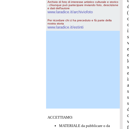
d
Archivio di foto di interesse artistico culturale e storico
- chiunque può partecipare inviando foto, descrizione
d
e dati dell'autore
www.laradice.it/archiviofoto
Per ricordare chi ci ha preceduto e fà parte della
nostra storia
www.laradice.it/estinti
i
s
ACCETTIAMO:
MATERIALE da pubblicare o da