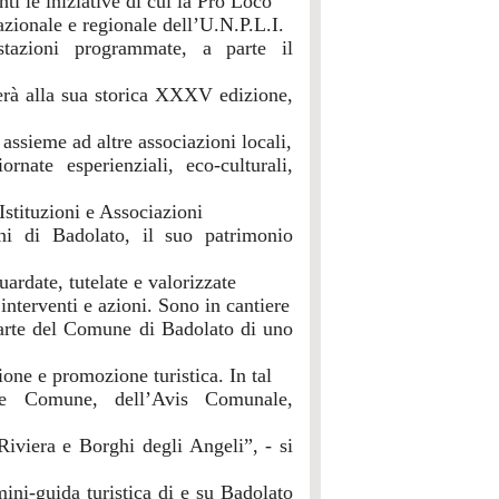
nti le iniziative di cui la Pro Loco
nazionale e regionale dell’U.N.P.L.I.
stazioni programmate, a parte il
erà alla sua storica XXXV edizione,
assieme ad altre associazioni locali,
rnate esperienziali, eco-culturali,
Istituzioni e Associazioni
ni di Badolato, il suo patrimonio
ardate, tutelate e valorizzate
 interventi e azioni. Sono in cantiere
 parte del Comune di Badolato di uno
ione e promozione turistica. In tal
te Comune, dell’Avis Comunale,
iviera e Borghi degli Angeli”, - si
ini-guida turistica di e su Badolato