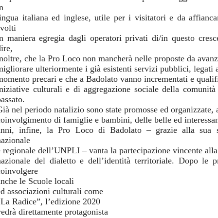
n
lingua italiana ed inglese, utile per i visitatori e da affianca
volti
in maniera egregia dagli operatori privati di/in questo cres
ire,
inoltre, che la Pro Loco non mancherà nelle proposte da avanza
igliorare ulteriormente i già esistenti servizi pubblici, legati 
momento precari e che a Badolato vanno incrementati e quali
iniziative culturali e di aggregazione sociale della comunità
passato.
Già nel periodo natalizio sono state promosse ed organizzate, a
coinvolgimento di famiglie e bambini, delle belle ed interessan
anni, infine, la Pro Loco di Badolato – grazie alla sua st
nazionale
e regionale dell’UNPLI – vanta la partecipazione vincente all
nazionale del dialetto e dell’identità territoriale. Dopo le
coinvolgere
anche le Scuole locali
ed associazioni culturali come
“La Radice”, l’edizione 2020
vedrà direttamente protagonista