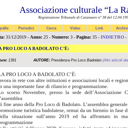
Associazione culturale “La R
Registrazione Tribunale di Catanzaro n° 38 del 12.04.19
rafie
Periodici
Cerca
Video
Link
Archiv
ta:
31/12/2019 -
Anno:
25 -
Numero:
3 -
Pagina:
35 -
INDIETRO
-
A PRO LOCO A BADOLATO C’È:
ture:
1391
AUTORE:
Presidenza Pro Loco Badolato
(Altri articoli de
LA PRO LOCO A BADOLATO C’È:
avora in rete con altre istituzioni e associazioni locali e region
in una importante fase di rilancio e programmazione.
Lo scorso Novembre, presso la sede dell’Associazione Cu
l’assemblea
di fine anno della Pro Loco di Badolato. L’assemblea generale 
promozione turistica badolatese, ormai da un biennio in fase di 
della situazione sull’anno 2019 ed ha affrontato in ma
programmazione