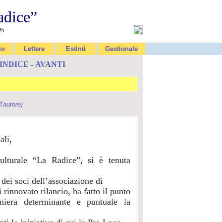
adice”
95
io
Lettere
Estinti
Gestionale
INDICE
-
AVANTI
ll'autore)
ali,
lturale “La Radice”, si è tenuta
dei soci dell’associazione di
rinnovato rilancio, ha fatto il punto
niera determinante e puntuale la