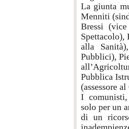
La giunta mu
Menniti (sin
Bressi (vic
Spettacolo), 
alla Sanità
Pubblici), Pi
all’Agricol
Pubblica Ist
(assessore a
I comunisti
solo per un 
di un ricors
inadempienze 