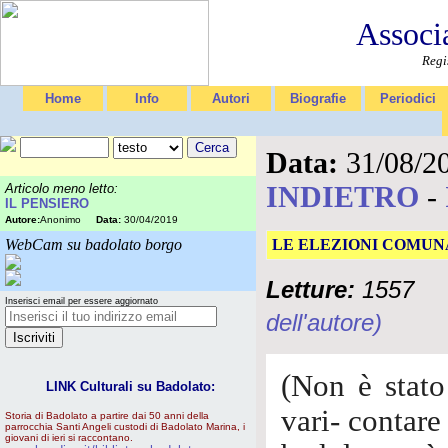
Associ
Regi
Home
Info
Autori
Biografie
Periodici
Data:
31/08/2
INDIETRO
-
Articolo meno letto:
IL PENSIERO
Autore:
Anonimo
Data:
30/04/2019
WebCam su badolato borgo
LE ELEZIONI COMUNAL
Letture:
1557
Inserisci email per essere aggiornato
dell'autore)
(Non è stato 
LINK Culturali su Badolato:
vari- contare
Storia di Badolato a partire dai 50 anni della
parrocchia Santi Angeli custodi di Badolato Marina, i
giovani di ieri si raccontano.