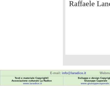
Raffaele Lan
E-mail:
info@laradice.it
Webma
Testi e materiale Copyright©
Sviluppo e design Copyrig
Associazione culturale La Radice
Giuseppe Caporale
www.laradice.it
www.giuseppecaporale.i