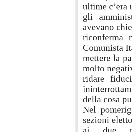
ultime c’era 
gli amminist
avevano chies
riconferma m
Comunista It
mettere la pa
molto negativ
ridare fidu
ininterrotta
della cosa pu
Nel pomerigg
sezioni eletto
ai due op