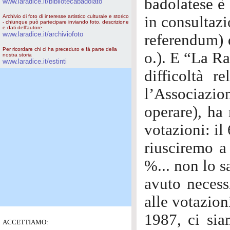
badolatese è 
www.laradice.it/bibliotecabadolato
Archivio di foto di interesse artistico culturale e storico
in consultazi
- chiunque può partecipare inviando foto, descrizione
e dati dell'autore
www.laradice.it/archiviofoto
referendum) d
Per ricordare chi ci ha preceduto e fà parte della
o.). E “La Ra
nostra storia
www.laradice.it/estinti
difficoltà r
l’Associazion
operare), ha 
votazioni: i
riusciremo a 
%... non lo 
avuto necessi
alle votazion
1987, ci sia
ACCETTIAMO: