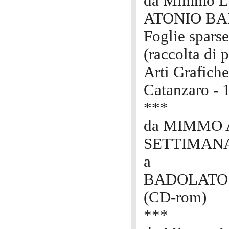
da Mimmo L
ATONIO B
Foglie sparse
(raccolta di 
Arti Grafich
Catanzaro - 
***
da MIMMO
SETTIMAN
a
BADOLATO
(CD-rom)
***