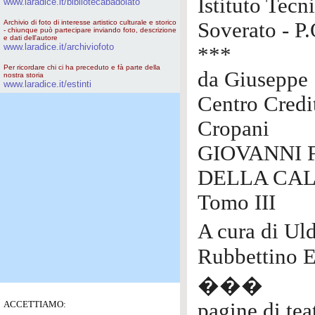
Istituto Tec
www.laradice.it/bibliotecabadolato
Archivio di foto di interesse artistico culturale e storico
Soverato - P
- chiunque può partecipare inviando foto, descrizione
e dati dell'autore
www.laradice.it/archiviofoto
***
Per ricordare chi ci ha preceduto e fà parte della
da Giuseppe
nostra storia
www.laradice.it/estinti
Centro Credi
Cropani
GIOVANNI 
DELLA CAL
Tomo III
A cura di Ul
Rubbettino E
���
ACCETTIAMO:
pagine di tea