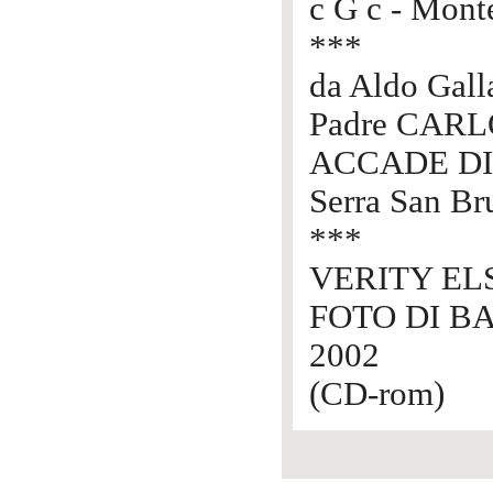
c G c - Mont
***
da Aldo Gall
Padre CARL
ACCADE D
Serra San Br
***
VERITY EL
FOTO DI B
2002
(CD-rom)