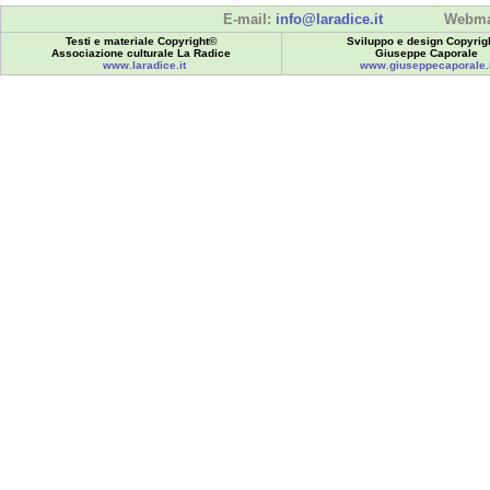
E-mail:
info@laradice.it
Webma
Testi e materiale Copyright©
Sviluppo e design Copyrig
Associazione culturale La Radice
Giuseppe Caporale
www.laradice.it
www.giuseppecaporale.i