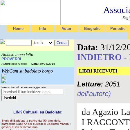
Associ
Regi
Home
Info
Autori
Biografie
Periodici
Data:
31/12/2
INDIETRO
-
Articolo meno letto:
PROVERBI
Autore:
Tota Gallelli
Data:
30/04/2015
WebCam su badolato borgo
LIBRI RICEVUTI
Letture:
2051
Inserisci email per essere aggiornato
dell'autore)
da Agazio La
LINK Culturali su Badolato:
I RACCONT
Storia di Badolato a partire dai 50 anni della
parrocchia Santi Angeli custodi di Badolato Marina, i
giovani di ieri si raccontano.