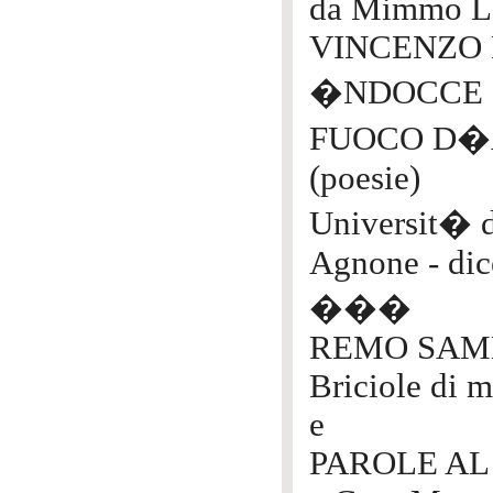
da Mimmo L
VINCENZO 
�NDOCCE
FUOCO D
(poesie)
Universit� d
Agnone - di
���
REMO SAM
Briciole di 
e
PAROLE AL