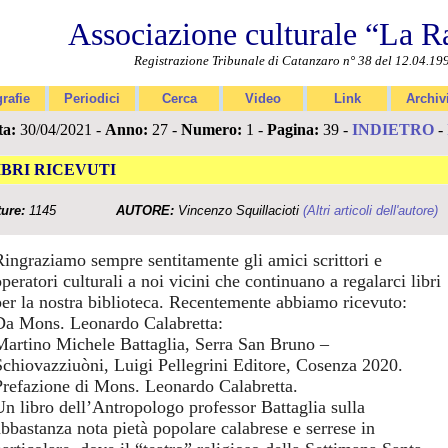
Associazione culturale “La R
Registrazione Tribunale di Catanzaro n° 38 del 12.04.19
rafie
Periodici
Cerca
Video
Link
Archiv
ta:
30/04/2021 -
Anno:
27 -
Numero:
1 -
Pagina:
39 -
INDIETRO
-
IBRI RICEVUTI
ture:
1145
AUTORE:
Vincenzo Squillacioti
(Altri articoli dell'autore)
Ringraziamo sempre sentitamente gli amici scrittori e
peratori culturali a noi vicini che continuano a regalarci libri
per la nostra biblioteca. Recentemente abbiamo ricevuto:
Da Mons. Leonardo Calabretta:
Martino Michele Battaglia, Serra San Bruno –
Schiovazziuòni, Luigi Pellegrini Editore, Cosenza 2020.
Prefazione di Mons. Leonardo Calabretta.
Un libro dell’Antropologo professor Battaglia sulla
abbastanza nota pietà popolare calabrese e serrese in