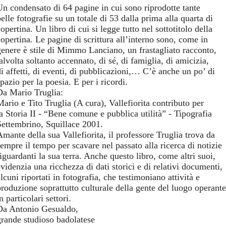
Un condensato di 64 pagine in cui sono riprodotte tante
elle fotografie su un totale di 53 dalla prima alla quarta di
opertina. Un libro di cui si legge tutto nel sottotitolo della
copertina. Le pagine di scrittura all’interno sono, come in
genere è stile di Mimmo Lanciano, un frastagliato racconto,
alvolta soltanto accennato, di sé, di famiglia, di amicizia,
di affetti, di eventi, di pubblicazioni,… C’è anche un po’ di
pazio per la poesia. E per i ricordi.
Da Mario Truglia:
Mario e Tito Truglia (A cura), Vallefiorita contributo per
la Storia II - “Bene comune e pubblica utilità” - Tipografia
Settembrino, Squillace 2001.
Amante della sua Vallefiorita, il professore Truglia trova da
sempre il tempo per scavare nel passato alla ricerca di notizie
iguardanti la sua terra. Anche questo libro, come altri suoi,
videnzia una ricchezza di dati storici e di relativi documenti,
lcuni riportati in fotografia, che testimoniano attività e
produzione soprattutto culturale della gente del luogo operante
n particolari settori.
Da Antonio Gesualdo,
grande studioso badolatese