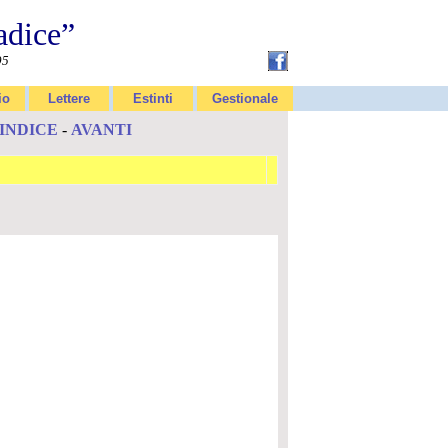
adice”
95
io
Lettere
Estinti
Gestionale
INDICE
-
AVANTI