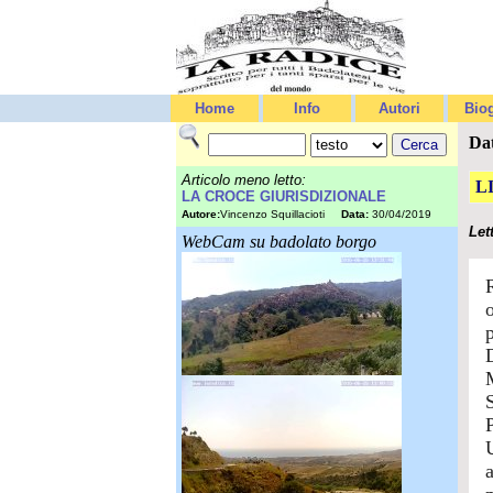
Home
Info
Autori
Biog
Da
Articolo meno letto:
L
LA CROCE GIURISDIZIONALE
Autore:
Vincenzo Squillacioti
Data:
30/04/2019
Let
WebCam su badolato borgo
o