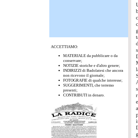
b
c
t
ACCETTIAMO:
s
MATERIALE da pubblicare o da
conservare;
NOTIZIE storiche e d'altro genere;
INDIRIZZI di Badolatesi che ancora
non ricevono il giornale;
FOTOGRAFIE di qualche interesse;
SUGGERIMENTI, che terremo
presenti;
r
CONTRIBUTI in denaro.
e
a
i