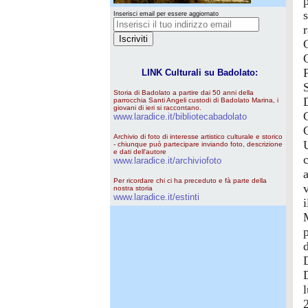
p
s
Inserisci email per essere aggiornato
LINK Culturali su Badolato:
Storia di Badolato a partire dai 50 anni della
parrocchia Santi Angeli custodi di Badolato Marina, i
giovani di ieri si raccontano.
www.laradice.it/bibliotecabadolato
Archivio di foto di interesse artistico culturale e storico
- chiunque può partecipare inviando foto, descrizione
e dati dell'autore
c
www.laradice.it/archiviofoto
a
Per ricordare chi ci ha preceduto e fà parte della
v
nostra storia
www.laradice.it/estinti
i
p