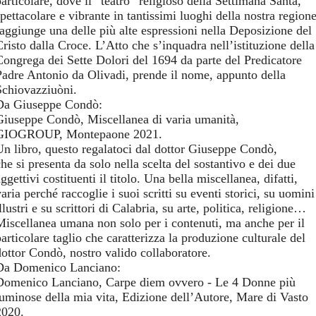
articolare, dove il “teatro” religioso della Settimana Santa,
pettacolare e vibrante in tantissimi luoghi della nostra regione
raggiunge una delle più alte espressioni nella Deposizione del
Cristo dalla Croce. L’Atto che s’inquadra nell’istituzione della
Congrega dei Sette Dolori del 1694 da parte del Predicatore
Padre Antonio da Olivadi, prende il nome, appunto della
Schiovazziuòni.
Da Giuseppe Condò:
Giuseppe Condò, Miscellanea di varia umanità,
GIOGROUP, Montepaone 2021.
Un libro, questo regalatoci dal dottor Giuseppe Condò,
he si presenta da solo nella scelta del sostantivo e dei due
ggettivi costituenti il titolo. Una bella miscellanea, difatti,
aria perché raccoglie i suoi scritti su eventi storici, su uomini
llustri e su scrittori di Calabria, su arte, politica, religione…
Miscellanea umana non solo per i contenuti, ma anche per il
articolare taglio che caratterizza la produzione culturale del
dottor Condò, nostro valido collaboratore.
Da Domenico Lanciano:
Domenico Lanciano, Carpe diem ovvero - Le 4 Donne più
luminose della mia vita, Edizione dell’Autore, Mare di Vasto
2020.