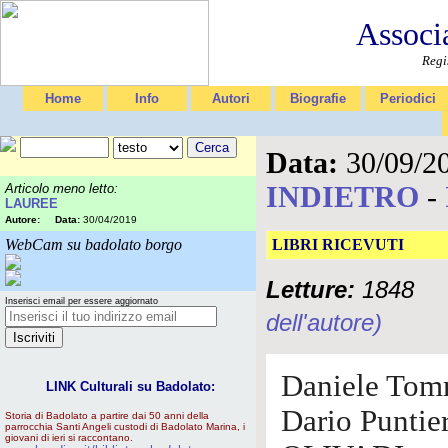
Associ
Regi
Home
Info
Autori
Biografie
Periodici
Data:
30/09/2
INDIETRO
-
Articolo meno letto:
LAUREE
Autore:
Data:
30/04/2019
WebCam su badolato borgo
LIBRI RICEVUTI
Letture:
1848
Inserisci email per essere aggiornato
dell'autore)
Daniele Tom
LINK Culturali su Badolato:
Dario Puntier
Storia di Badolato a partire dai 50 anni della
parrocchia Santi Angeli custodi di Badolato Marina, i
giovani di ieri si raccontano.