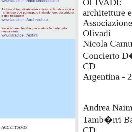
OLIVADI:
www.laradice.it/bibliotecabadolato
Archivio di foto di interesse artistico culturale e storico
architetture 
- chiunque può partecipare inviando foto, descrizione
e dati dell'autore
www.laradice.it/archiviofoto
Associazione
Per ricordare chi ci ha preceduto e fà parte della
Olivadi
nostra storia
www.laradice.it/estinti
Nicola Carnu
Concierto D
CD
Argentina - 
Andrea Nai
Tamb�rri Ba
ACCETTIAMO:
CD