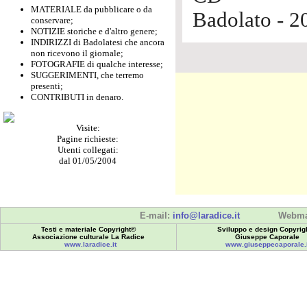
MATERIALE da pubblicare o da
Badolato - 2
conservare;
NOTIZIE storiche e d'altro genere;
INDIRIZZI di Badolatesi che ancora
non ricevono il giornale;
FOTOGRAFIE di qualche interesse;
SUGGERIMENTI, che terremo
presenti;
CONTRIBUTI in denaro.
Visite:
Pagine richieste:
Utenti collegati:
dal 01/05/2004
E-mail:
info@laradice.it
Webma
Testi e materiale Copyright©
Sviluppo e design Copyrig
Associazione culturale La Radice
Giuseppe Caporale
www.laradice.it
www.giuseppecaporale.i