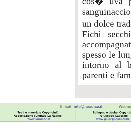
cos� uva pa
sanguinaccio 
un dolce trad
Fichi secch
accompagnati
spesso le lun
intorno al 
parenti e fami
E-mail:
info@laradice.it
Webma
Testi e materiale Copyright©
Sviluppo e design Copyrig
Associazione culturale La Radice
Giuseppe Caporale
www.laradice.it
www.giuseppecaporale.i