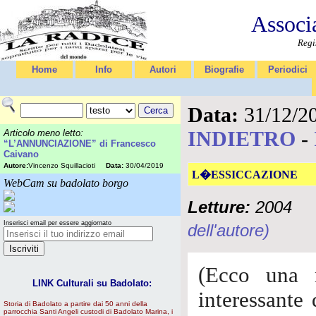
Associ
Regi
Home
Info
Autori
Biografie
Periodici
Data:
31/12/2
INDIETRO
-
Articolo meno letto:
“L’ANNUNCIAZIONE” di Francesco
Caivano
Autore:
Vincenzo Squillacioti
Data:
30/04/2019
L�ESSICCAZIONE
WebCam su badolato borgo
Letture:
2004
Inserisci email per essere aggiornato
dell'autore)
(Ecco una 
LINK Culturali su Badolato:
interessante 
Storia di Badolato a partire dai 50 anni della
parrocchia Santi Angeli custodi di Badolato Marina, i