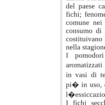
del paese ca
fichi; fenom
comune nei 
consumo di q
costituivano 
nella stagion
I pomodori
aromatizzati 
in vasi di t
pi� in uso, 
l�essiccazion
I fichi sec