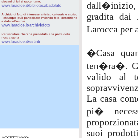
giovani di ieri si raccontano.
dall�inizio,
www.laradice.it/bibliotecabadolato
gradita dai 
Archivio di foto di interesse artistico culturale e storico
- chiunque può partecipare inviando foto, descrizione
e dati dell'autore
www.laradice.it/archiviofoto
Larocca per a
Per ricordare chi ci ha preceduto e fà parte della
nostra storia
www.laradice.it/estinti
�Casa quan
ten�ra�. Co
valido al 
sopravvivenz
La casa como
pi� necess
proporzionata
suoi prodott
ACCETTIAMO: