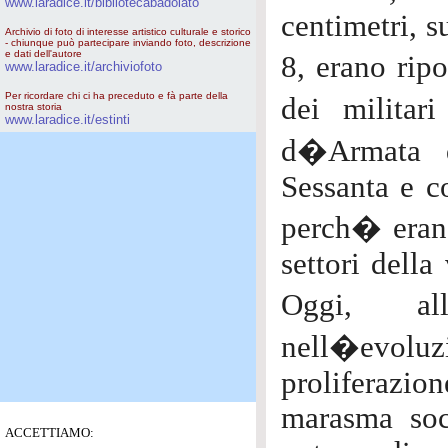
www.laradice.it/bibliotecabadolato
centimetri, s
Archivio di foto di interesse artistico culturale e storico
- chiunque può partecipare inviando foto, descrizione
e dati dell'autore
8, erano ripo
www.laradice.it/archiviofoto
Per ricordare chi ci ha preceduto e fà parte della
dei militar
nostra storia
www.laradice.it/estinti
d�Armata d
Sessanta e c
perch� erano
settori della
Oggi, al
nell�evoluzio
proliferazion
marasma soci
ACCETTIAMO: