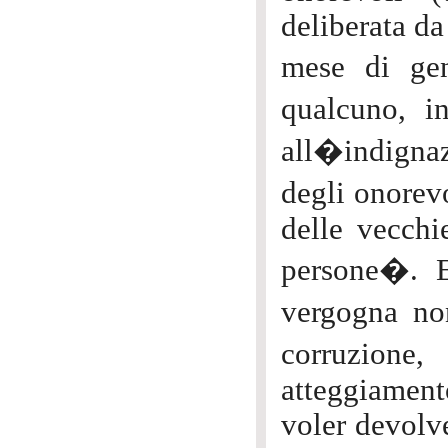
deliberata da
mese di ge
qualcuno, i
all�indignaz
degli onorevo
delle vecchi
persone�. E
vergogna n
corruzione
atteggiament
voler devolv