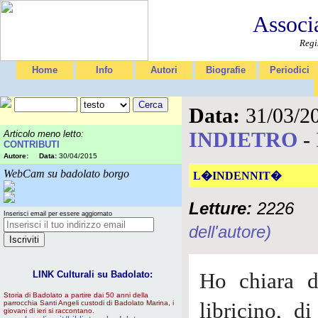
Associ
Regi
Home
Info
Autori
Biografie
Periodici
Data:
31/03/2
INDIETRO
-
Articolo meno letto:
CONTRIBUTI
Autore:
Data:
30/04/2015
WebCam su badolato borgo
L�INDENNIT�
Letture:
2226
Inserisci email per essere aggiornato
dell'autore)
LINK Culturali su Badolato:
Ho chiara 
Storia di Badolato a partire dai 50 anni della
parrocchia Santi Angeli custodi di Badolato Marina, i
libricino, 
giovani di ieri si raccontano.