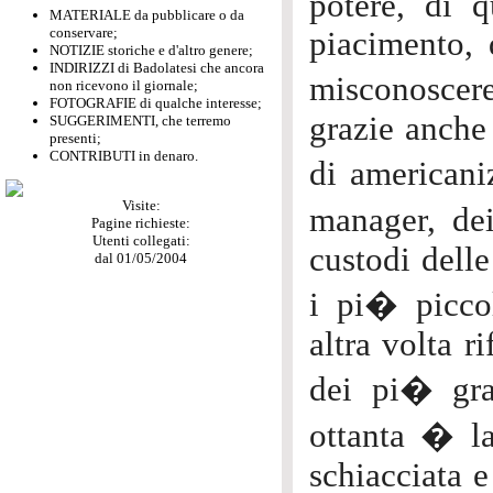
potere, di q
MATERIALE da pubblicare o da
conservare;
piacimento, 
NOTIZIE storiche e d'altro genere;
INDIRIZZI di Badolatesi che ancora
misconoscer
non ricevono il giornale;
FOTOGRAFIE di qualche interesse;
grazie anche
SUGGERIMENTI, che terremo
presenti;
CONTRIBUTI in denaro.
di americani
Visite:
manager, dei
Pagine richieste:
Utenti collegati:
custodi delle
dal 01/05/2004
i pi� piccol
altra volta 
dei pi� gran
ottanta � la
schiacciata e