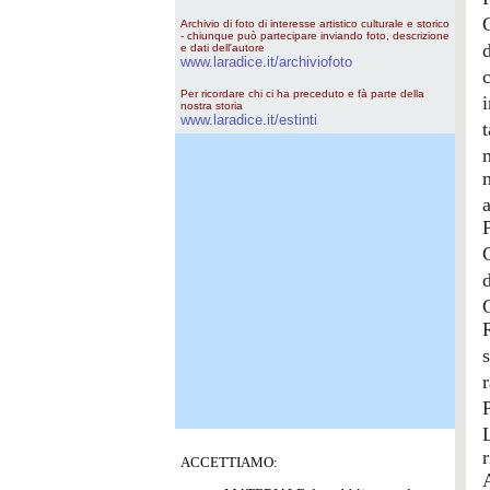
Archivio di foto di interesse artistico culturale e storico
- chiunque può partecipare inviando foto, descrizione
e dati dell'autore
www.laradice.it/archiviofoto
Per ricordare chi ci ha preceduto e fà parte della
nostra storia
www.laradice.it/estinti
r
ACCETTIAMO:
A