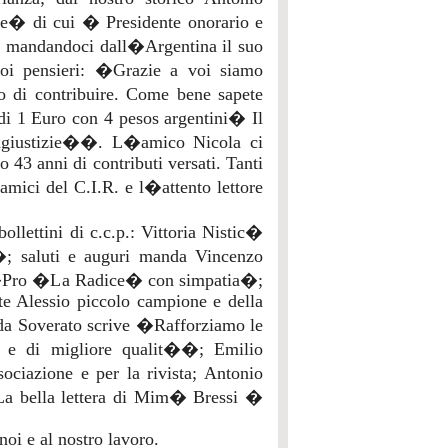
e� di cui � Presidente onorario e
ca, mandandoci dall�Argentina il suo
uoi pensieri: �Grazie a voi siamo
no di contribuire. Come bene sapete
 di 1 Euro con 4 pesos argentini� Il
ingiustizie��. L�amico Nicola ci
 43 anni di contributi versati. Tanti
 amici del C.I.R. e l�attento lettore
llettini di c.c.p.: Vittoria Nistic�
; saluti e auguri manda Vincenzo
 �Pro �La Radice� con simpatia�;
ote Alessio piccolo campione e della
i da Soverato scrive �Rafforziamo le
za e di migliore qualit��; Emilio
ciazione e per la rivista; Antonio
a bella lettera di Mim� Bressi �
noi e al nostro lavoro.