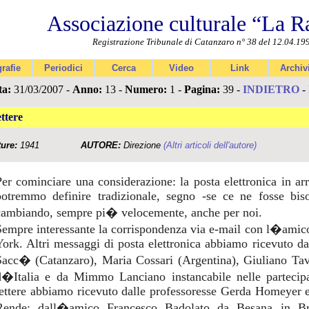
Associazione culturale “La R
Registrazione Tribunale di Catanzaro n° 38 del 12.04.19
rafie
Periodici
Cerca
Video
Link
Archiv
ta:
31/03/2007 -
Anno:
13 -
Numero:
1 -
Pagina:
39 -
INDIETRO
-
ttere
ture:
1941
AUTORE:
Direzione
(Altri articoli dell'autore)
Per cominciare una considerazione: la posta elettronica in a
potremmo definire tradizionale, segno -se ce ne fosse bi
cambiando, sempre pi� velocemente, anche per noi.
Sempre interessante la corrispondenza via e-mail con l�ami
York. Altri messaggi di posta elettronica abbiamo ricevuto d
Sacc� (Catanzaro), Maria Cossari (Argentina), Giuliano Tav
d�Italia e da Mimmo Lanciano instancabile nelle partecipaz
lettere abbiamo ricevuto dalle professoresse Gerda Homeyer
Rende; dall�amico Francesco Badolato da Besana in Bri