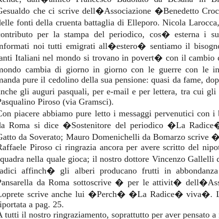
Gesualdo che ci scrive dell�Associazione �Benedetto Croc
delle fonti della cruenta battaglia di Elleporo. Nicola Laroc
contributo per la stampa del periodico, cos� esterna i s
informati noi tutti emigrati all�estero� sentiamo il bisog
tanti Italiani nel mondo si trovano in povert� con il cambio
mondo cambia di giorno in giorno con le guerre con le 
manda pure il cedolino della sua pensione: quasi da fame, dopo
anche gli auguri pasquali, per e-mail e per lettera, tra cui gli
Pasqualino Piroso (via Gramsci).
Con piacere abbiamo pure letto i messaggi pervenutici con i bo
da Roma si dice �Sostenitore del periodico �La Radice�
Gatto da Soverato; Mauro Domenichelli da Bomarzo scrive
Raffaele Piroso ci ringrazia ancora per avere scritto del nip
squadra nella quale gioca; il nostro dottore Vincenzo Gallell
radici affinch� gli alberi producano frutti in abbondan
Pansarella da Roma sottoscrive � per le attivit� dell�Asso
Loprete scrive anche lui �Perch� �La Radice� viva�. L
iportata a pag. 25.
 tutti il nostro ringraziamento, soprattutto per aver pensato a 