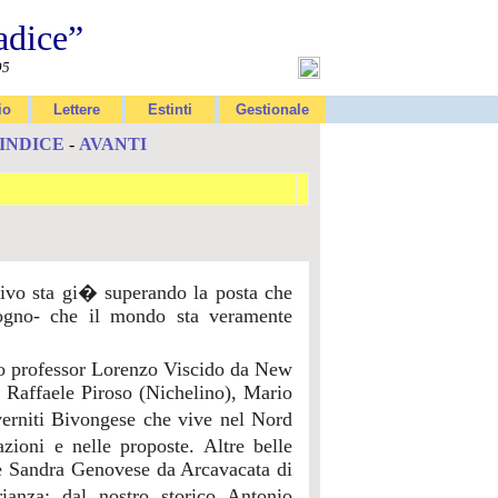
adice”
95
io
Lettere
Estinti
Gestionale
INDICE
-
AVANTI
rrivo sta gi� superando la posta che
sogno- che il mondo sta veramente
co professor Lorenzo Viscido da New
a Raffaele Piroso (Nichelino), Mario
erniti Bivongese che vive nel Nord
ioni e nelle proposte. Altre belle
 e Sandra Genovese da Arcavacata di
anza; dal nostro storico Antonio