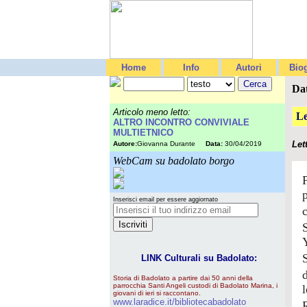
Home
Info
Autori
Biog
Da
Articolo meno letto:
Le
ALTRO INCONTRO CONVIVIALE
MULTIETNICO
Let
Autore:
Giovanna Durante
Data:
30/04/2019
WebCam su badolato borgo
Inserisci email per essere aggiornato
LINK Culturali su Badolato:
Storia di Badolato a partire dai 50 anni della
parrocchia Santi Angeli custodi di Badolato Marina, i
giovani di ieri si raccontano.
www.laradice.it/bibliotecabadolato