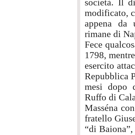
società. Il d
modificato, 
appena da u
rimane di Na
Fece qualcos
1798, mentre 
esercito att
Repubblica P
mesi dopo d
Ruffo di Cala
Masséna conq
fratello Gius
“di Baiona”, 