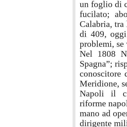
un foglio di c
fucilato; ab
Calabria, tra
di 409, oggi
problemi, se 
Nel 1808 Na
Spagna”; risp
conoscitore d
Meridione, se
Napoli il 
riforme napo
mano ad oper
dirigente mili