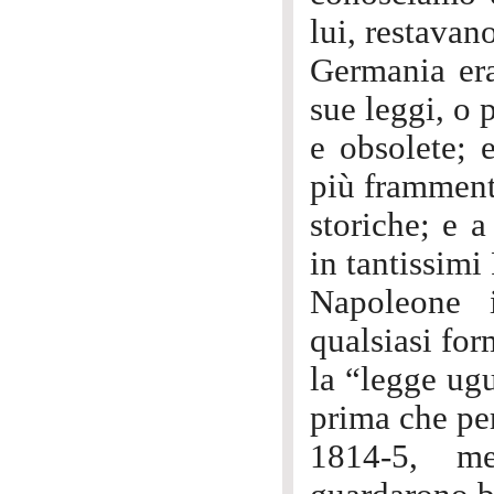
lui, restavan
Germania era
sue leggi, o 
e obsolete; e
più framment
storiche; e 
in tantissi
Napoleone 
qualsiasi for
la “legge ugu
prima che per
1814-5, me