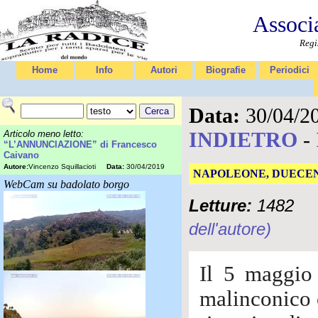
Associ
Regi
Home
Info
Autori
Biografie
Periodici
Data:
30/04/2
INDIETRO
-
Articolo meno letto:
“L’ANNUNCIAZIONE” di Francesco
Caivano
Autore:
Vincenzo Squillacioti
Data:
30/04/2019
NAPOLEONE, DUECEN
WebCam su badolato borgo
Letture:
1482
dell'autore)
Il 5 maggio
malinconico 