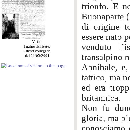
trionfo. E n
Buonaparte (
di origine t
essere nato 
Visite:
venduto l’
Pagine richieste:
Utenti collegati:
transalpino 
dal 01/05/2004
Annibale, e
tattico, ma n
ed era tropp
britannica.
Non fu dunq
gloria, ma pi
conosciamo è