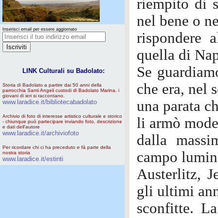
riempito di 
nel bene o ne
Inserisci email per essere aggiornato
rispondere 
quella di Na
Se guardiamo 
LINK Culturali su Badolato:
che era, nel 
Storia di Badolato a partire dai 50 anni della
parrocchia Santi Angeli custodi di Badolato Marina, i
giovani di ieri si raccontano.
una parata ch
www.laradice.it/bibliotecabadolato
Archivio di foto di interesse artistico culturale e storico
li armò mode
- chiunque può partecipare inviando foto, descrizione
e dati dell'autore
www.laradice.it/archiviofoto
dalla massi
Per ricordare chi ci ha preceduto e fà parte della
campo lumino
nostra storia
www.laradice.it/estinti
Austerlitz, 
gli ultimi an
sconfitte. L