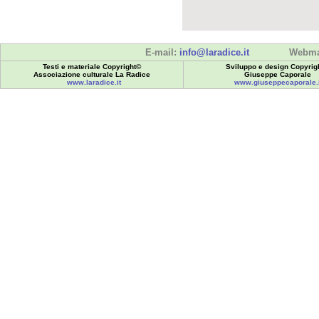
E-mail:
info@laradice.it
Webma
Testi e materiale Copyright©
Sviluppo e design Copyrig
Associazione culturale La Radice
Giuseppe Caporale
www.laradice.it
www.giuseppecaporale.i