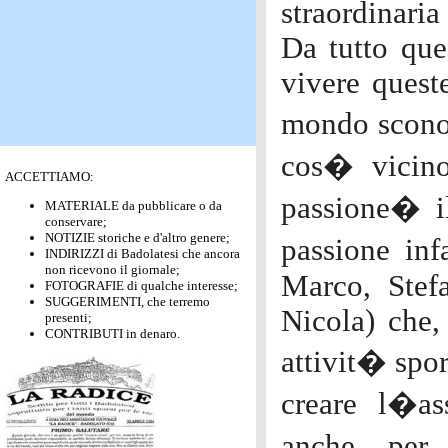
straordinaria
Da tutto ques
vivere queste
mondo sconos
cos� vicino
ACCETTIAMO:
passione� i
MATERIALE da pubblicare o da
conservare;
NOTIZIE storiche e d'altro genere;
passione inf
INDIRIZZI di Badolatesi che ancora
non ricevono il giornale;
Marco, Stef
FOTOGRAFIE di qualche interesse;
SUGGERIMENTI, che terremo
Nicola) che,
presenti;
CONTRIBUTI in denaro.
attivit� spor
creare l�a
anche per 