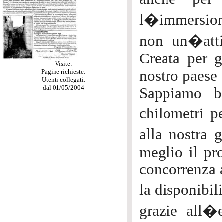
l�immersione
non un�attiv
Creata per g
Visite:
nostro paese e
Pagine richieste:
Utenti collegati:
dal 01/05/2004
Sappiamo b
chilometri p
alla nostra 
meglio il pr
concorrenza a
la disponibil
grazie all�e