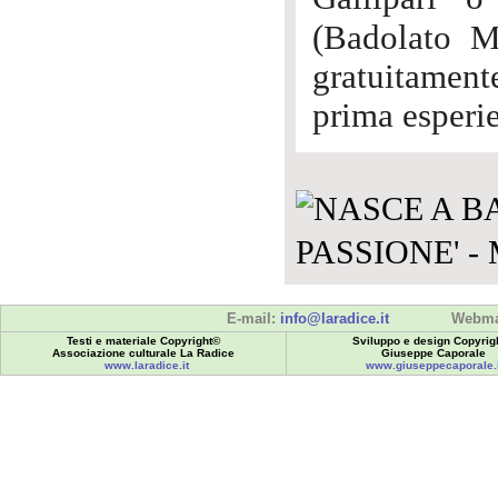
(Badolato Ma
gratuitament
prima esperi
E-mail:
info@laradice.it
Webma
Testi e materiale Copyright©
Sviluppo e design Copyrig
Associazione culturale La Radice
Giuseppe Caporale
www.laradice.it
www.giuseppecaporale.i