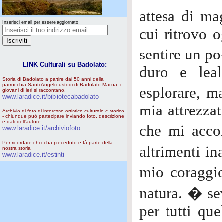
attesa di ma
Inserisci email per essere aggiornato
cui ritrovo 
sentire un p
LINK Culturali su Badolato:
duro e lea
Storia di Badolato a partire dai 50 anni della
parrocchia Santi Angeli custodi di Badolato Marina, i
esplorare, m
giovani di ieri si raccontano.
www.laradice.it/bibliotecabadolato
mia attrezzat
Archivio di foto di interesse artistico culturale e storico
- chiunque può partecipare inviando foto, descrizione
e dati dell'autore
che mi acc
www.laradice.it/archiviofoto
Per ricordare chi ci ha preceduto e fà parte della
altrimenti in
nostra storia
www.laradice.it/estinti
mio coraggio
natura. � sev
per tutti qu