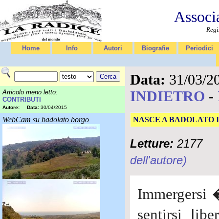
Associ
Regi
Home
Info
Autori
Biografie
Periodici
Data:
31/03/2
INDIETRO
-
Articolo meno letto:
CONTRIBUTI
Autore:
Data:
30/04/2015
WebCam su badolato borgo
NASCE A BADOLATO I
Letture:
2177
dell'autore)
Immergersi �
sentirsi lib