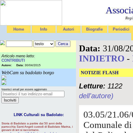
Associ
Regi
Home
Info
Autori
Biografie
Periodici
Data:
31/08/2
INDIETRO
-
Articolo meno letto:
CONTRIBUTI
Autore:
Data:
30/04/2015
WebCam su badolato borgo
NOTIZIE FLASH
Letture:
1122
Inserisci email per essere aggiornato
dell'autore)
03.05/21.06
LINK Culturali su Badolato:
Comunale di 
Storia di Badolato a partire dai 50 anni della
parrocchia Santi Angeli custodi di Badolato Marina, i
giovani di ieri si raccontano.