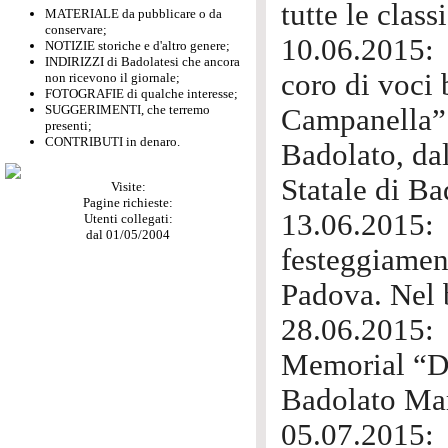
tutte le class
MATERIALE da pubblicare o da
conservare;
10.06.2015:
NOTIZIE storiche e d'altro genere;
INDIRIZZI di Badolatesi che ancora
coro di voc
non ricevono il giornale;
FOTOGRAFIE di qualche interesse;
SUGGERIMENTI, che terremo
Campanella” 
presenti;
CONTRIBUTI in denaro.
Badolato, da
Statale di Ba
Visite:
Pagine richieste:
13.06.2015
Utenti collegati:
dal 01/05/2004
festeggiament
Padova. Nel b
28.06.2015:
Memorial “Da
Badolato Mar
05.07.2015: