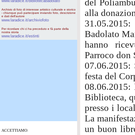
del Poliambul
www.laradice.it/bibliotecabadolato
Archivio di foto di interesse artistico culturale e storico
alla donazio
- chiunque può partecipare inviando foto, descrizione
e dati dell'autore
www.laradice.it/archiviofoto
31.05.2015: 
Per ricordare chi ci ha preceduto e fà parte della
Badolato Mari
nostra storia
www.laradice.it/estinti
hanno rice
Parroco don 
07.06.2015: 
festa del Co
08.06.2015: 
Biblioteca, q
presso i loca
La manifesta
un buon libr
ACCETTIAMO: