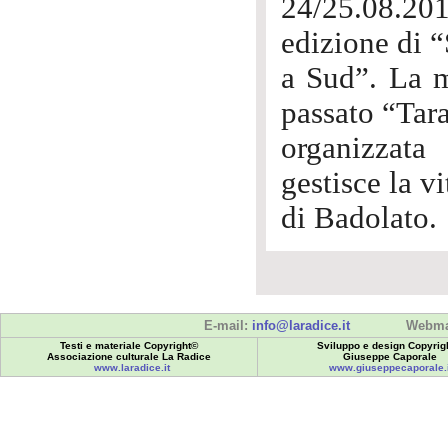
24/25.08.20
edizione di 
a Sud”. La m
passato “Tara
organizzat
gestisce la 
di Badolato.
E-mail:
info@laradice.it
Webma
Testi e materiale Copyright©
Sviluppo e design Copyrig
Associazione culturale La Radice
Giuseppe Caporale
www.laradice.it
www.giuseppecaporale.i