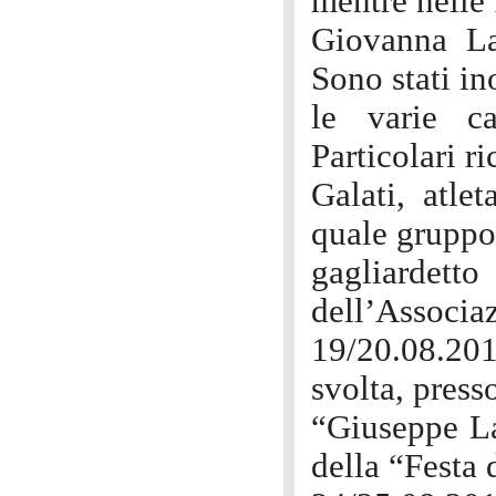
mentre nelle 
Giovanna La
Sono stati in
le varie ca
Particolari r
Galati, atle
quale gruppo
gagliardetto
dell’Associaz
19/20.08.201
svolta, press
“Giuseppe La
della “Festa 