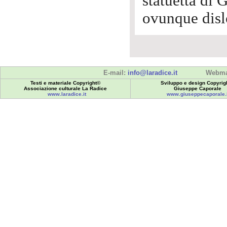
statuetta di
ovunque dislo
E-mail:
info@laradice.it
Webma
Testi e materiale Copyright©
Sviluppo e design Copyrig
Associazione culturale La Radice
Giuseppe Caporale
www.laradice.it
www.giuseppecaporale.i