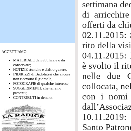
settimana ded
di arricchir
offerti da ch
02.11.2015: 
rito della vis
ACCETTIAMO:
04.11.2015: 
MATERIALE da pubblicare o da
è svolto il 
conservare;
NOTIZIE storiche e d'altro genere;
nelle due G
INDIRIZZI di Badolatesi che ancora
non ricevono il giornale;
FOTOGRAFIE di qualche interesse;
collocata, ne
SUGGERIMENTI, che terremo
presenti;
con i nomi 
CONTRIBUTI in denaro.
dall’Associa
10.11.2019: 
Santo Patron