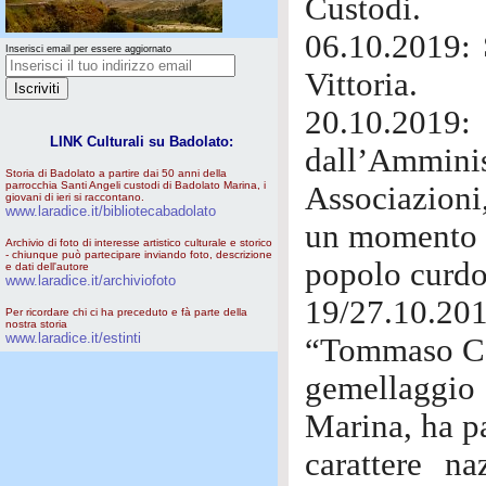
Custodi.
06.10.2019: 
Inserisci email per essere aggiornato
Vittoria.
20.10.201
LINK Culturali su Badolato:
dall’Amminis
Storia di Badolato a partire dai 50 anni della
parrocchia Santi Angeli custodi di Badolato Marina, i
Associazioni,
giovani di ieri si raccontano.
www.laradice.it/bibliotecabadolato
un momento d
Archivio di foto di interesse artistico culturale e storico
- chiunque può partecipare inviando foto, descrizione
popolo curdo
e dati dell'autore
www.laradice.it/archiviofoto
19/27.10.20
Per ricordare chi ci ha preceduto e fà parte della
nostra storia
www.laradice.it/estinti
“Tommaso Ca
gemellaggio 
Marina, ha pa
carattere n