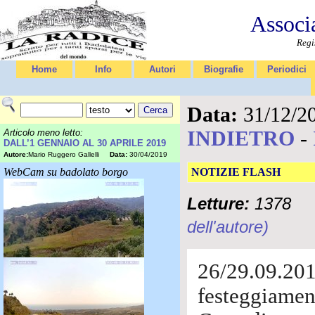
Associ
Regi
Home
Info
Autori
Biografie
Periodici
Data:
31/12/2
INDIETRO
-
Articolo meno letto:
DALL’1 GENNAIO AL 30 APRILE 2019
Autore:
Mario Ruggero Gallelli
Data:
30/04/2019
WebCam su badolato borgo
NOTIZIE FLASH
Letture:
1378
dell'autore)
26/29.09.20
festeggiament