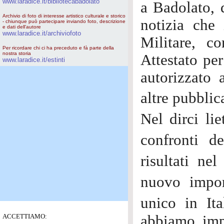
www.laradice.it/bibliotecabadolato
a Badolato, 
Archivio di foto di interesse artistico culturale e storico
notizia che 
- chiunque può partecipare inviando foto, descrizione
e dati dell'autore
www.laradice.it/archiviofoto
Militare, c
Per ricordare chi ci ha preceduto e fà parte della
nostra storia
Attestato pe
www.laradice.it/estinti
autorizzato 
altre pubblic
Nel dirci lie
confronti d
risultati ne
nuovo impor
unico in Ita
ACCETTIAMO:
abbiamo imp