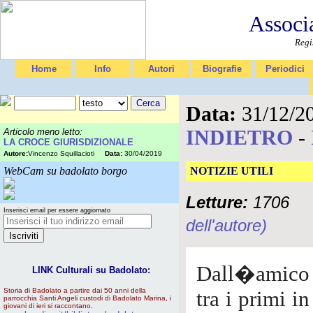
Associ
Regi
Home
Info
Autori
Biografie
Periodici
Data:
31/12/2
INDIETRO
-
Articolo meno letto:
LA CROCE GIURISDIZIONALE
Autore:
Vincenzo Squillacioti
Data:
30/04/2019
WebCam su badolato borgo
NOTIZIE UTILI
Letture:
1706
Inserisci email per essere aggiornato
dell'autore)
Dall�amico
LINK Culturali su Badolato:
Storia di Badolato a partire dai 50 anni della
tra i primi i
parrocchia Santi Angeli custodi di Badolato Marina, i
giovani di ieri si raccontano.