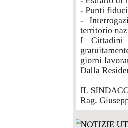
- Estratto di
- Punti fiduci
- Interrogaz
territorio na
I Cittadini
gratuitament
giorni lavorat
Dalla Reside
IL SINDAC
Rag. Giusepp