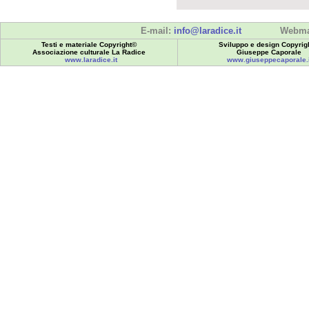
E-mail:
info@laradice.it
Webma
Testi e materiale Copyright©
Sviluppo e design Copyrig
Associazione culturale La Radice
Giuseppe Caporale
www.laradice.it
www.giuseppecaporale.i