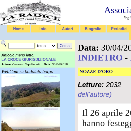
Associ
Regi
Home
Info
Autori
Biografie
Periodici
Data:
30/04/2
INDIETRO
-
Articolo meno letto:
LA CROCE GIURISDIZIONALE
Autore:
Vincenzo Squillacioti
Data:
30/04/2019
WebCam su badolato borgo
NOZZE D'ORO
Letture:
2032
dell'autore)
Il 26 aprile 
hanno festegg