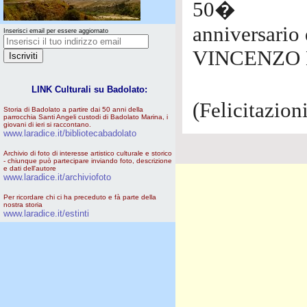
50�
anniversario
Inserisci email per essere aggiornato
VINCENZO 
LINK Culturali su Badolato:
(Felicitazio
Storia di Badolato a partire dai 50 anni della
parrocchia Santi Angeli custodi di Badolato Marina, i
giovani di ieri si raccontano.
www.laradice.it/bibliotecabadolato
Archivio di foto di interesse artistico culturale e storico
- chiunque può partecipare inviando foto, descrizione
e dati dell'autore
www.laradice.it/archiviofoto
Per ricordare chi ci ha preceduto e fà parte della
nostra storia
www.laradice.it/estinti