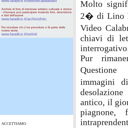
www.laradice.it/bibliotecabadolato
Molto signif
Archivio di foto di interesse artistico culturale e storico
- chiunque può partecipare inviando foto, descrizione
2� di Lino 
e dati dell'autore
www.laradice.it/archiviofoto
Video Calabr
Per ricordare chi ci ha preceduto e fà parte della
nostra storia
www.laradice.it/estinti
chiavi di le
interrogativo
Pur rimane
Questione 
immagini d
desolazione
antico, il gi
piagnone, f
intraprenden
ACCETTIAMO: