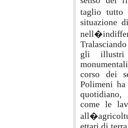
senso del ri
taglio tutt
situazione d
nell�indiffer
Tralasciando 
gli illustr
monumentali c
corso dei s
Polimeni ha 
quotidiano, 
come le lavo
all�agricoltu
ettari di terr