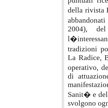
puntuali rice
della rivist
abbandonati
2004), del
l�interessan
tradizioni p
La Radice, B
operativo, d
di attuazion
manifestazio
Sanit� e dell
svolgono ogn