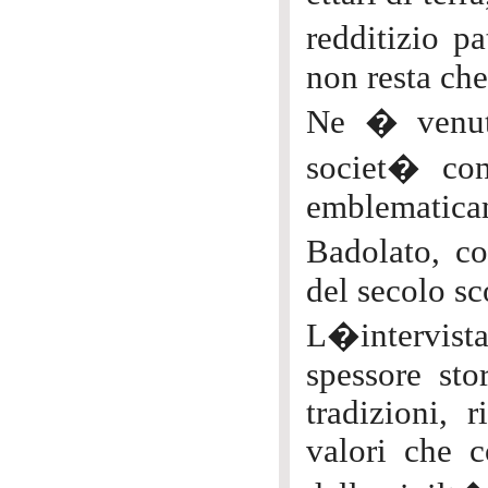
redditizio p
non resta che
Ne � venuto
societ� con
emblematica
Badolato, co
del secolo sc
L�intervist
spessore sto
tradizioni, 
valori che c