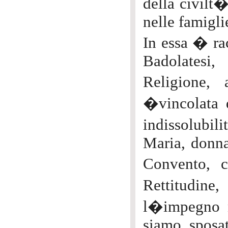
della civilt�
nelle famigli
In essa � rac
Badolatesi,
Religione, 
�vincolata 
indissolubi
Maria, donna 
Convento, c
Rettitudine
l�impegno n
siamo sposa