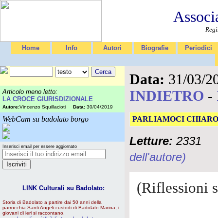
Associ
Regi
Home
Info
Autori
Biografie
Periodici
Data:
31/03/2
INDIETRO
-
Articolo meno letto:
LA CROCE GIURISDIZIONALE
Autore:
Vincenzo Squillacioti
Data:
30/04/2019
WebCam su badolato borgo
PARLIAMOCI CHIAR
Letture:
2331
Inserisci email per essere aggiornato
dell'autore)
(Riflessioni 
LINK Culturali su Badolato:
Storia di Badolato a partire dai 50 anni della
parrocchia Santi Angeli custodi di Badolato Marina, i
giovani di ieri si raccontano.