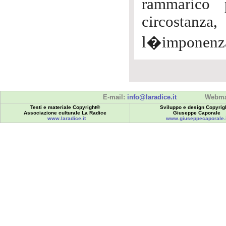
rammarico 
circostanz
l�imponenza 
E-mail:
info@laradice.it
Webma
Testi e materiale Copyright©
Sviluppo e design Copyrig
Associazione culturale La Radice
Giuseppe Caporale
www.laradice.it
www.giuseppecaporale.i