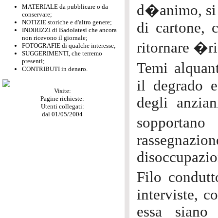
d�animo, si 
MATERIALE da pubblicare o da
conservare;
NOTIZIE storiche e d'altro genere;
di cartone, 
INDIRIZZI di Badolatesi che ancora
non ricevono il giornale;
ritornare �ri
FOTOGRAFIE di qualche interesse;
SUGGERIMENTI, che terremo
presenti;
Temi alquant
CONTRIBUTI in denaro.
il degrado 
Visite:
degli anzian
Pagine richieste:
Utenti collegati:
dal 01/05/2004
sopportano
rassegnazi
disoccupazion
Filo condutt
interviste, 
essa siano 