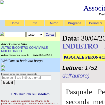
Associ
Regi
Home
Info
Autori
Biografie
Periodici
Data:
30/04/2
INDIETRO
-
Articolo meno letto:
ALTRO INCONTRO CONVIVIALE
MULTIETNICO
Autore:
Giovanna Durante
Data:
30/04/2019
PASQUALE PERONAC
WebCam su badolato borgo
Letture:
1752
dell'autore)
Inserisci email per essere aggiornato
Pasquale P
LINK Culturali su Badolato:
seconda met
Storia di Badolato a partire dai 50 anni della
parrocchia Santi Angeli custodi di Badolato Marina, i