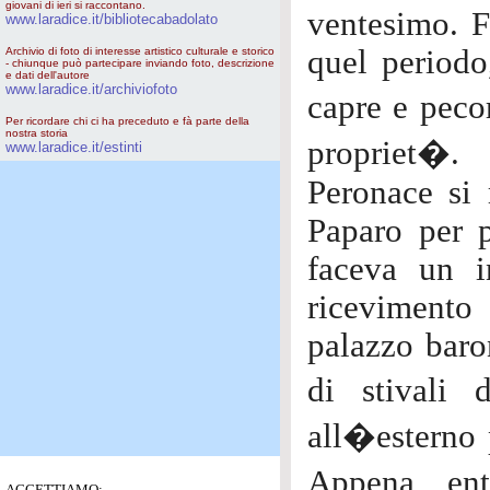
giovani di ieri si raccontano.
ventesimo. F
www.laradice.it/bibliotecabadolato
quel periodo
Archivio di foto di interesse artistico culturale e storico
- chiunque può partecipare inviando foto, descrizione
e dati dell'autore
www.laradice.it/archiviofoto
capre e peco
Per ricordare chi ci ha preceduto e fà parte della
nostra storia
propriet�.
www.laradice.it/estinti
Peronace si 
Paparo per p
faceva un i
ricevimento
palazzo baron
di stivali 
all�esterno 
Appena ent
ACCETTIAMO: