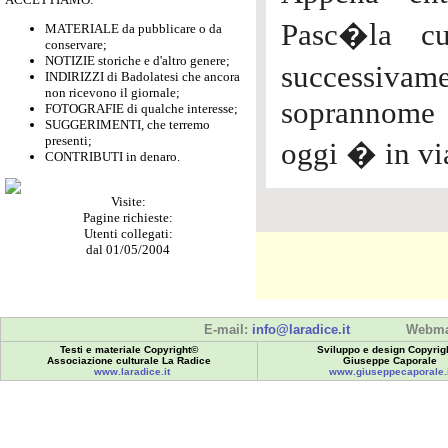
Pasc�la c
MATERIALE da pubblicare o da
conservare;
NOTIZIE storiche e d'altro genere;
successiv
INDIRIZZI di Badolatesi che ancora
non ricevono il giornale;
soprannome c
FOTOGRAFIE di qualche interesse;
SUGGERIMENTI, che terremo
presenti;
oggi � in via
CONTRIBUTI in denaro.
Visite:
Pagine richieste:
Utenti collegati:
dal 01/05/2004
E-mail:
info@laradice.it
Webma
Testi e materiale Copyright©
Sviluppo e design Copyrig
Associazione culturale La Radice
Giuseppe Caporale
www.laradice.it
www.giuseppecaporale.i