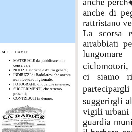
anche perch
anche di pe
rattristano v
La scorsa e
arrabbiati p
lungomare 
ACCETTIAMO:
MATERIALE da pubblicare o da
ciclomotori,
conservare;
NOTIZIE storiche e d'altro genere;
ci siamo r
INDIRIZZI di Badolatesi che ancora
non ricevono il giornale;
FOTOGRAFIE di qualche interesse;
partecipar
SUGGERIMENTI, che terremo
presenti;
CONTRIBUTI in denaro.
suggerirgli 
vigili urbani 
guardia muni