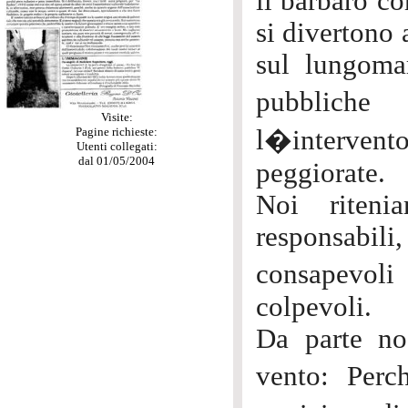
il barbaro co
si divertono 
sul lungoma
pubbliche
Visite:
Pagine richieste:
l�interven
Utenti collegati:
dal 01/05/2004
peggiorate.
Noi riteni
responsabili
consapevoli
colpevoli.
Da parte no
vento: Perc