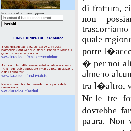
di frattura, 
Inserisci email per essere aggiornato
non possi
trascorriamo
quale regione
LINK Culturali su Badolato:
Storia di Badolato a partire dai 50 anni della
porre l�acce
parrocchia Santi Angeli custodi di Badolato Marina, i
giovani di ieri si raccontano.
www.laradice.it/bibliotecabadolato
� per noi alt
Archivio di foto di interesse artistico culturale e storico
- chiunque può partecipare inviando foto, descrizione
almeno alcune
e dati dell'autore
www.laradice.it/archiviofoto
tra l�altro, 
Per ricordare chi ci ha preceduto e fà parte della
nostra storia
www.laradice.it/estinti
Nelle tre f
dovrebbe far
paura. Non v