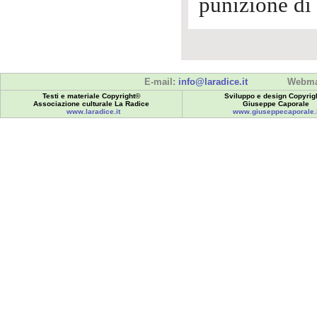
punizione di
E-mail:
info@laradice.it
Webma
Testi e materiale Copyright©
Sviluppo e design Copyrig
Associazione culturale La Radice
Giuseppe Caporale
www.laradice.it
www.giuseppecaporale.i