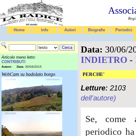
Associ
Regi
Home
Info
Autori
Biografie
Periodici
Data:
30/06/2
INDIETRO
-
Articolo meno letto:
CONTRIBUTI
Autore:
Data:
30/04/2015
WebCam su badolato borgo
PERCHE'
Letture:
2103
dell'autore)
Se, come a
periodico ha