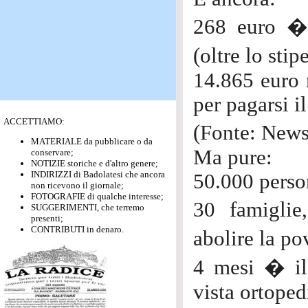
268 euro � 
(oltre lo sti
14.865 euro 
per pagarsi i
ACCETTIAMO:
(Fonte: News
MATERIALE da pubblicare o da
Ma pure:
conservare;
NOTIZIE storiche e d'altro genere;
INDIRIZZI di Badolatesi che ancora
50.000 perso
non ricevono il giornale;
FOTOGRAFIE di qualche interesse;
30 famiglie
SUGGERIMENTI, che terremo
presenti;
CONTRIBUTI in denaro.
abolire la po
4 mesi � il 
vista ortoped