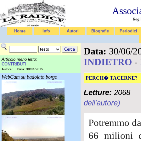
Associ
Regi
Home
Info
Autori
Biografie
Periodici
Data:
30/06/2
INDIETRO
-
Articolo meno letto:
CONTRIBUTI
Autore:
Data:
30/04/2015
WebCam su badolato borgo
PERCH� TACERNE?
Letture:
2068
dell'autore)
Potremmo dar
66 milioni 