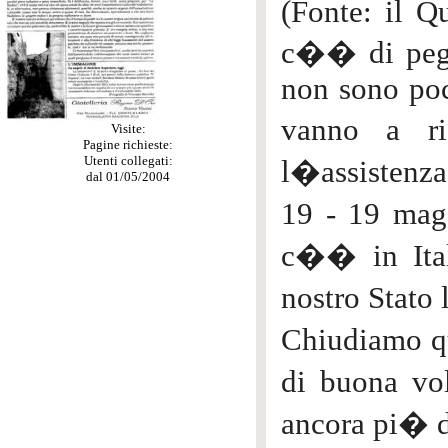
(Fonte: il Q
c�� di peggi
non sono poch
vanno a ri
Visite:
Pagine richieste:
Utenti collegati:
l�assistenz
dal 01/05/2004
19 - 19 mag
c�� in Ital
nostro Stato
Chiudiamo qu
di buona vol
ancora pi� d