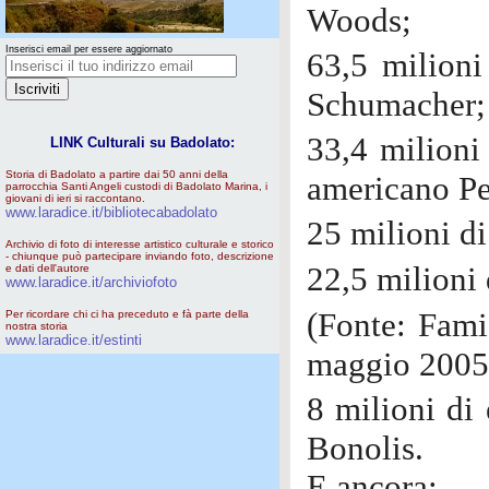
Woods;
Inserisci email per essere aggiornato
63,5 milioni
Schumacher;
33,4 milioni
LINK Culturali su Badolato:
Storia di Badolato a partire dai 50 anni della
americano P
parrocchia Santi Angeli custodi di Badolato Marina, i
giovani di ieri si raccontano.
www.laradice.it/bibliotecabadolato
25 milioni d
Archivio di foto di interesse artistico culturale e storico
- chiunque può partecipare inviando foto, descrizione
22,5 milioni
e dati dell'autore
www.laradice.it/archiviofoto
(Fonte: Fam
Per ricordare chi ci ha preceduto e fà parte della
nostra storia
www.laradice.it/estinti
maggio 2005
8 milioni di
Bonolis.
E ancora: