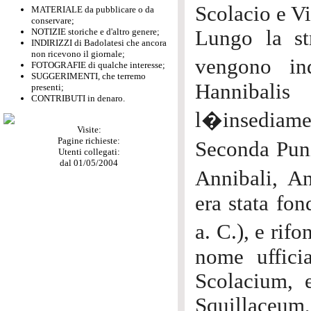
Scolacio e Vi
MATERIALE da pubblicare o da
conservare;
NOTIZIE storiche e d'altro genere;
Lungo la st
INDIRIZZI di Badolatesi che ancora
non ricevono il giornale;
vengono ind
FOTOGRAFIE di qualche interesse;
SUGGERIMENTI, che terremo
Hannibalis
presenti;
CONTRIBUTI in denaro.
l�insediamen
Visite:
Pagine richieste:
Seconda Puni
Utenti collegati:
dal 01/05/2004
Annibali, An
era stata fo
a. C.), e rif
nome uffici
Scolacium, e
Squillaceum