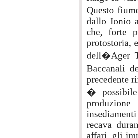
Questo fiume
dallo Ionio 
che, forte p
protostoria, 
dell�Ager Te
Baccanali d
precedente ri
� possibile
produzione
insediamenti 
recava duran
affari, gli im