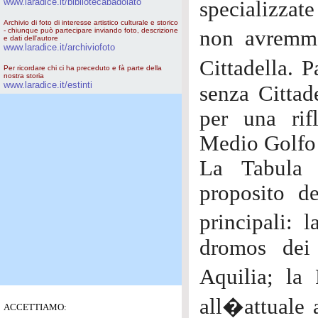
www.laradice.it/bibliotecabadolato
specializzat
Archivio di foto di interesse artistico culturale e storico
- chiunque può partecipare inviando foto, descrizione
non avremmo
e dati dell'autore
www.laradice.it/archiviofoto
Cittadella. 
Per ricordare chi ci ha preceduto e fà parte della
nostra storia
www.laradice.it/estinti
senza Cittad
per una rif
Medio Golfo d
La Tabula 
proposito de
principali: 
dromos dei
Aquilia; la 
all�attuale 
ACCETTIAMO: