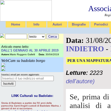
Associ
Regi
Home
Info
Autori
Biografie
Periodici
Data:
31/08/2
INDIETRO
-
Articolo meno letto:
DALL’1 GENNAIO AL 30 APRILE 2019
Autore:
Mario Ruggero Gallelli
Data:
30/04/2019
WebCam su badolato borgo
PER UNA MAPPATURA
Letture:
2223
Inserisci email per essere aggiornato
dell'autore)
Se, prima di
LINK Culturali su Badolato:
analisi di 
Storia di Badolato a partire dai 50 anni della
parrocchia Santi Angeli custodi di Badolato Marina, i
giovani di ieri si raccontano.