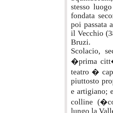
stesso luogo
fondata seco
poi passata 
il Vecchio (3
Bruzi.
Scolacio, s
�prima citt
teatro � capa
piuttosto pro
e artigiano; 
colline (�
lungo la Vall