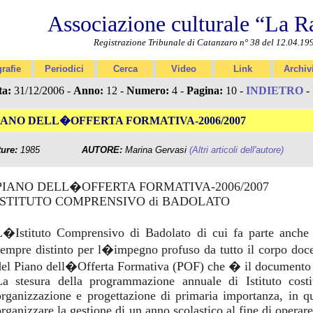
Associazione culturale “La R
Registrazione Tribunale di Catanzaro n° 38 del 12.04.19
rafie
Periodici
Cerca
Video
Link
Archiv
ta:
31/12/2006 -
Anno:
12 -
Numero:
4 -
Pagina:
10 -
INDIETRO
-
IANO DELL�OFFERTA FORMATIVA-2006/2007
ture:
1985
AUTORE:
Marina Gervasi
(Altri articoli dell'autore)
PIANO DELL�OFFERTA FORMATIVA-2006/2007
ISTITUTO COMPRENSIVO di BADOLATO
L�Istituto Comprensivo di Badolato di cui fa parte anche 
sempre distinto per l�impegno profuso da tutto il corpo doce
del Piano dell�Offerta Formativa (POF) che � il documento 
La stesura della programmazione annuale di Istituto costi
organizzazione e progettazione di primaria importanza, in qu
rganizzare la gestione di un anno scolastico al fine di operare 