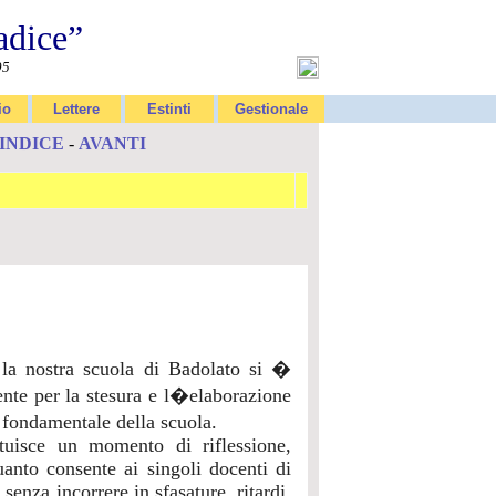
adice”
95
io
Lettere
Estinti
Gestionale
INDICE
-
AVANTI
la nostra scuola di Badolato si �
nte per la stesura e l�elaborazione
fondamentale della scuola.
tuisce un momento di riflessione,
anto consente ai singoli docenti di
senza incorrere in sfasature, ritardi,