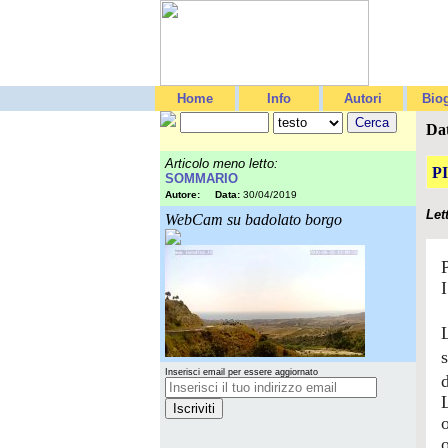
Home
Info
Autori
Biog
Da
Articolo meno letto:
P
SOMMARIO
Autore:
Data:
30/04/2019
Let
WebCam su badolato borgo
Inserisci email per essere aggiornato
o