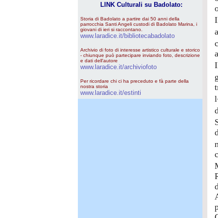
LINK Culturali su Badolato:
Storia di Badolato a partire dai 50 anni della
parrocchia Santi Angeli custodi di Badolato Marina, i
giovani di ieri si raccontano.
www.laradice.it/bibliotecabadolato
Archivio di foto di interesse artistico culturale e storico
- chiunque può partecipare inviando foto, descrizione
e dati dell'autore
www.laradice.it/archiviofoto
Per ricordare chi ci ha preceduto e fà parte della
nostra storia
www.laradice.it/estinti