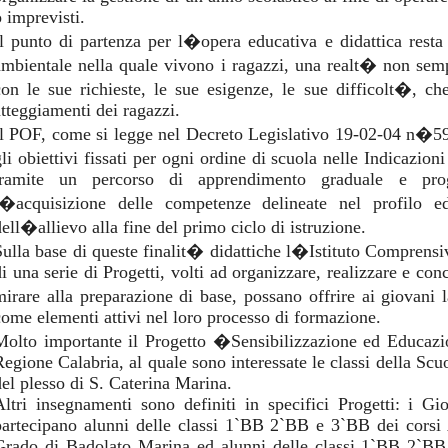
o imprevisti.
Il punto di partenza per l�opera educativa e didattica rest
ambientale nella quale vivono i ragazzi, una realt� non semp
con le sue richieste, le sue esigenze, le sue difficolt�, ch
atteggiamenti dei ragazzi.
Il POF, come si legge nel Decreto Legislativo 19-02-04 n�59
gli obiettivi fissati per ogni ordine di scuola nelle Indicazio
tramite un percorso di apprendimento graduale e pro
l�acquisizione delle competenze delineate nel profilo edu
dell�allievo alla fine del primo ciclo di istruzione.
Sulla base di queste finalit� didattiche l�Istituto Comprens
di una serie di Progetti, volti ad organizzare, realizzare e con
mirare alla preparazione di base, possano offrire ai giovani l
come elementi attivi nel loro processo di formazione.
Molto importante il Progetto �Sensibilizzazione ed Educaz
Regione Calabria, al quale sono interessate le classi della Sc
del plesso di S. Caterina Marina.
Altri insegnamenti sono definiti in specifici Progetti: i Gi
partecipano alunni delle classi 1`BB 2`BB e 3`BB dei corsi
Grado di Badolato Marina ed alunni delle classi 1`BB 2`BB