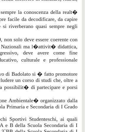
a sempre la conoscenza della realt�
re facile da decodificare, da capire
e si riverberano quasi sempre negli
, non solo deve essere coerente con
ni Nazionali ma l�attivit� didattica,
gressivo, deve avere come fine
cativo, culturale e professionale
ivo di Badolato si � fatto promotore
cludere un corso di studi che, oltre a
a possibilit� di partecipare e porsi
ione Ambientale� organizzato dalla
uola Primaria e Secondaria di I Grado
ochi Sportivi Studenteschi, ai quali
 A e B della Scuola Secondaria di I
 3`BB della Scuola Secondaria di I