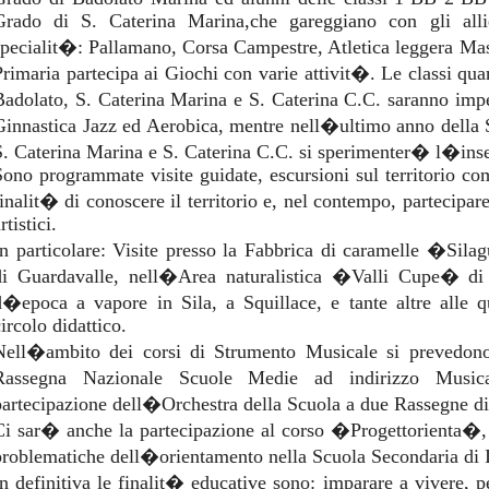
Grado di S. Caterina Marina,che gareggiano con gli allie
specialit�: Pallamano, Corsa Campestre, Atletica leggera Ma
Primaria partecipa ai Giochi con varie attivit�. Le classi qua
Badolato, S. Caterina Marina e S. Caterina C.C. saranno imp
Ginnastica Jazz ed Aerobica, mentre nell�ultimo anno della
S. Caterina Marina e S. Caterina C.C. si sperimenter� l�inse
Sono programmate visite guidate, escursioni sul territorio co
finalit� di conoscere il territorio e, nel contempo, partecipare
rtistici.
In particolare: Visite presso la Fabbrica di caramelle �S
di Guardavalle, nell�Area naturalistica �Valli Cupe� di
d�epoca a vapore in Sila, a Squillace, e tante altre alle qu
ircolo didattico.
Nell�ambito dei corsi di Strumento Musicale si prevedono 
Rassegna Nazionale Scuole Medie ad indirizzo Music
partecipazione dell�Orchestra della Scuola a due Rassegne di 
Ci sar� anche la partecipazione al corso �Progettorienta�, p
problematiche dell�orientamento nella Scuola Secondaria di 
In definitiva le finalit� educative sono: imparare a vivere, 