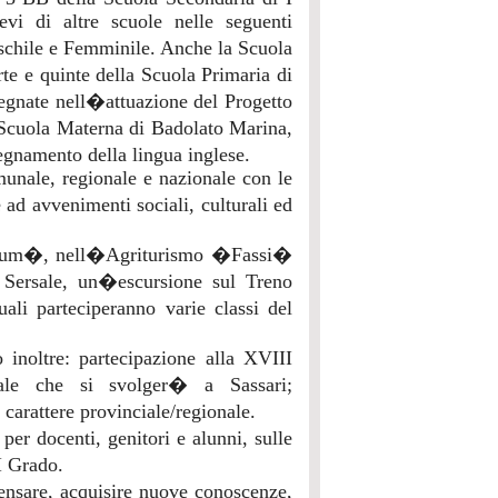
vi di altre scuole nelle seguenti
schile e Femminile. Anche la Scuola
rte e quinte della Scuola Primaria di
egnate nell�attuazione del Progetto
 Scuola Materna di Badolato Marina,
gnamento della lingua inglese.
munale, regionale e nazionale con le
 ad avvenimenti sociali, culturali ed
ilagum�, nell�Agriturismo �Fassi�
 Sersale, un�escursione sul Treno
ali parteciperanno varie classi del
inoltre: partecipazione alla XVIII
ale che si svolger� a Sassari;
carattere provinciale/regionale.
er docenti, genitori e alunni, sulle
I Grado.
pensare, acquisire nuove conoscenze,