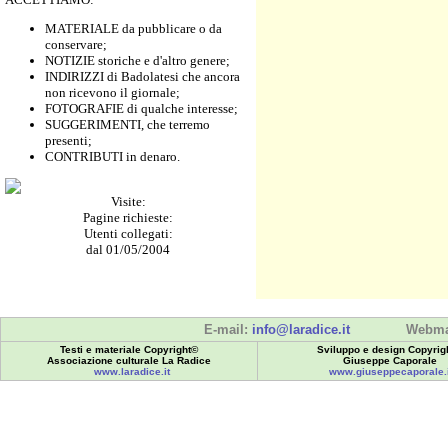
MATERIALE da pubblicare o da
conservare;
NOTIZIE storiche e d'altro genere;
INDIRIZZI di Badolatesi che ancora
non ricevono il giornale;
FOTOGRAFIE di qualche interesse;
SUGGERIMENTI, che terremo
presenti;
CONTRIBUTI in denaro.
Visite:
Pagine richieste:
Utenti collegati:
dal 01/05/2004
E-mail:
info@laradice.it
Webma
Testi e materiale Copyright©
Sviluppo e design Copyrig
Associazione culturale La Radice
Giuseppe Caporale
www.laradice.it
www.giuseppecaporale.i