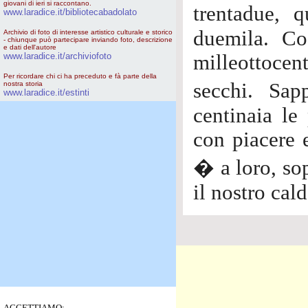
giovani di ieri si raccontano.
trentadue, 
www.laradice.it/bibliotecabadolato
duemila. Cos
Archivio di foto di interesse artistico culturale e storico
- chiunque può partecipare inviando foto, descrizione
e dati dell'autore
www.laradice.it/archiviofoto
milleottocen
Per ricordare chi ci ha preceduto e fà parte della
secchi. Sa
nostra storia
www.laradice.it/estinti
centinaia le
con piacere 
� a loro, sop
il nostro cald
ACCETTIAMO: