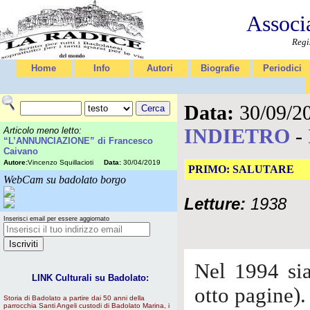
Associ
Regi
Home
Info
Autori
Biografie
Periodici
Data:
30/09/2
INDIETRO
-
Articolo meno letto:
“L’ANNUNCIAZIONE” di Francesco
Caivano
Autore:
Vincenzo Squillacioti
Data:
30/04/2019
PRIMO: SALUTARE
WebCam su badolato borgo
Letture:
1938
Inserisci email per essere aggiornato
Nel 1994 sia
LINK Culturali su Badolato:
otto pagine).
Storia di Badolato a partire dai 50 anni della
parrocchia Santi Angeli custodi di Badolato Marina, i