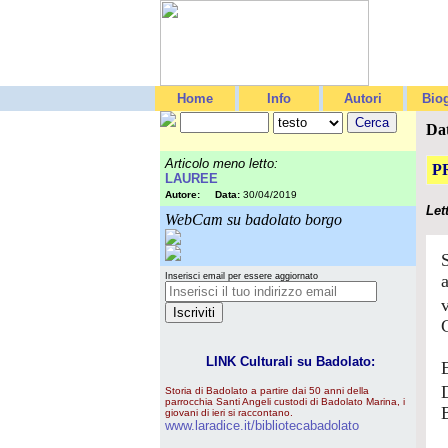
Home
Info
Autori
Biog
Da
Articolo meno letto:
P
LAUREE
Autore:
Data:
30/04/2019
Let
WebCam su badolato borgo
Inserisci email per essere aggiornato
LINK Culturali su Badolato:
Storia di Badolato a partire dai 50 anni della
parrocchia Santi Angeli custodi di Badolato Marina, i
giovani di ieri si raccontano.
www.laradice.it/bibliotecabadolato