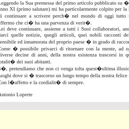
Leggendo la Sua premessa del primo articolo pubblicato su
anno XI (primo salutare) mi ha particolarmente colpito per la 
di continuare a scrivere perch� nel mondo di oggi tutto
affermo che ci� ha una parvenza di verit�.
Lei deve continuare, assieme a tutti i Suoi collaboratori, anc
darci quelle notizie, quegli articoli, quei nobili racconti 
sensibile ed innamorata del proprio paese � in grado di raccon
Come � possibile privarci di ritornare con la mente, ad og
diverse decine di anni, della nostra esistenza trascorsi in 
otalit� dei suoi abitanti.
S�, pretendiamo che non ci venga tolta quest�ultima illusion
luoghi dove si � trascorso un lungo tempo della nostra felice 
Con l�affetto e la cordialit� di sempre.
Antonio Loprete