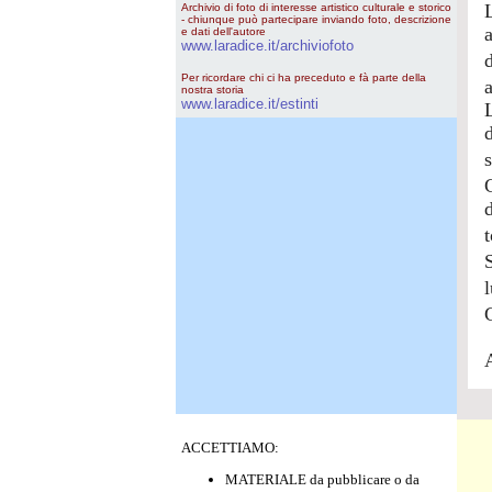
Archivio di foto di interesse artistico culturale e storico
- chiunque può partecipare inviando foto, descrizione
e dati dell'autore
www.laradice.it/archiviofoto
Per ricordare chi ci ha preceduto e fà parte della
nostra storia
www.laradice.it/estinti
t
ACCETTIAMO:
MATERIALE da pubblicare o da