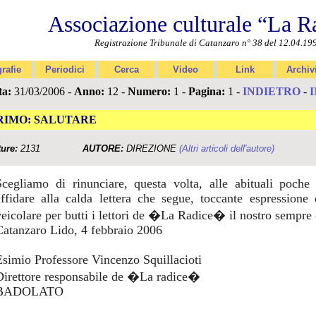
Associazione culturale “La R
Registrazione Tribunale di Catanzaro n° 38 del 12.04.19
rafie
Periodici
Cerca
Video
Link
Archiv
ta:
31/03/2006 -
Anno:
12 -
Numero:
1 -
Pagina:
1 -
INDIETRO
-
RIMO: SALUTARE
ture:
2131
AUTORE:
DIREZIONE
(Altri articoli dell'autore)
Scegliamo di rinunciare, questa volta, alle abituali poche 
affidare alla calda lettera che segue, toccante espressione 
veicolare per butti i lettori de �La Radice� il nostro sempre 
Catanzaro Lido, 4 febbraio 2006
Esimio Professore Vincenzo Squillacioti
Direttore responsabile de �La radice�
BADOLATO