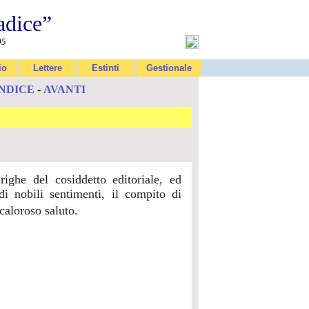
adice”
95
io
Lettere
Estinti
Gestionale
INDICE
-
AVANTI
righe del cosiddetto editoriale, ed
di nobili sentimenti, il compito di
caloroso saluto.