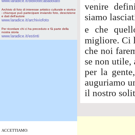
www.laradice.it/bibliotecabadolato
venire defin
Archivio di foto di interesse artistico culturale e storico
- chiunque può partecipare inviando foto, descrizione
siamo lasciat
e dati dell'autore
www.laradice.it/archiviofoto
e che quel
Per ricordare chi ci ha preceduto e fà parte della
nostra storia
www.laradice.it/estinti
migliore. Ci 
che noi farem
se non utile
per la gente,
auguriamo u
il nostro soli
ACCETTIAMO: