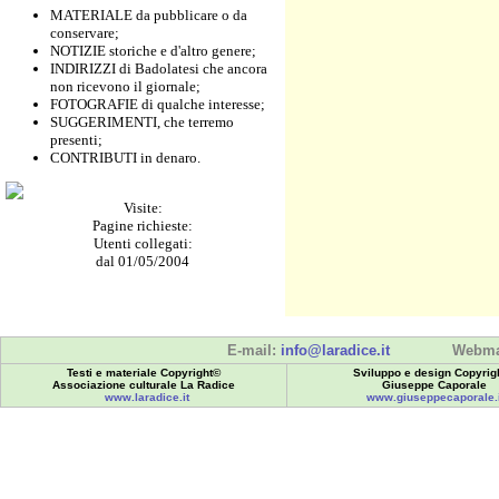
MATERIALE da pubblicare o da
conservare;
NOTIZIE storiche e d'altro genere;
INDIRIZZI di Badolatesi che ancora
non ricevono il giornale;
FOTOGRAFIE di qualche interesse;
SUGGERIMENTI, che terremo
presenti;
CONTRIBUTI in denaro.
Visite:
Pagine richieste:
Utenti collegati:
dal 01/05/2004
E-mail:
info@laradice.it
Webma
Testi e materiale Copyright©
Sviluppo e design Copyrig
Associazione culturale La Radice
Giuseppe Caporale
www.laradice.it
www.giuseppecaporale.i