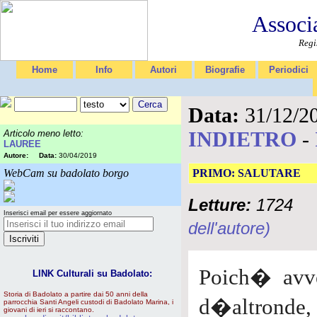
Associ
Regi
Home
Info
Autori
Biografie
Periodici
Data:
31/12/2
INDIETRO
-
Articolo meno letto:
LAUREE
Autore:
Data:
30/04/2019
WebCam su badolato borgo
PRIMO: SALUTARE
Letture:
1724
Inserisci email per essere aggiornato
dell'autore)
Poich� avve
LINK Culturali su Badolato:
Storia di Badolato a partire dai 50 anni della
d�altronde, d
parrocchia Santi Angeli custodi di Badolato Marina, i
giovani di ieri si raccontano.