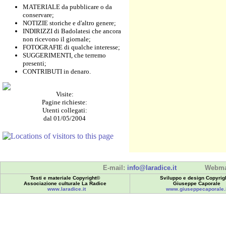
MATERIALE da pubblicare o da
conservare;
NOTIZIE storiche e d'altro genere;
INDIRIZZI di Badolatesi che ancora
non ricevono il giornale;
FOTOGRAFIE di qualche interesse;
SUGGERIMENTI, che terremo
presenti;
CONTRIBUTI in denaro.
Visite:
Pagine richieste:
Utenti collegati:
dal 01/05/2004
E-mail:
info@laradice.it
Webma
Testi e materiale Copyright©
Sviluppo e design Copyrig
Associazione culturale La Radice
Giuseppe Caporale
www.laradice.it
www.giuseppecaporale.i