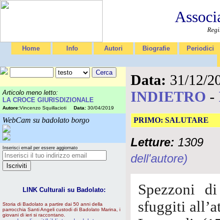
Associ
Regi
Home
Info
Autori
Biografie
Periodici
Data:
31/12/2
INDIETRO
-
Articolo meno letto:
LA CROCE GIURISDIZIONALE
Autore:
Vincenzo Squillacioti
Data:
30/04/2019
WebCam su badolato borgo
PRIMO: SALUTARE
Letture:
1309
Inserisci email per essere aggiornato
dell'autore)
Spezzoni di
LINK Culturali su Badolato:
sfuggiti all’
Storia di Badolato a partire dai 50 anni della
parrocchia Santi Angeli custodi di Badolato Marina, i
giovani di ieri si raccontano.