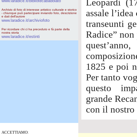
Leopardi (1
www.laradice.it/bibliotecabadolato
Archivio di foto di interesse artistico culturale e storico
assale l’idea 
- chiunque può partecipare inviando foto, descrizione
e dati dell'autore
www.laradice.it/archiviofoto
transeunti ge
Per ricordare chi ci ha preceduto e fà parte della
Radice” non 
nostra storia
www.laradice.it/estinti
quest’anno,
composizione 
1825 e poi n
Per tanto vo
questo imp
grande Recana
con il nostro
ACCETTIAMO: