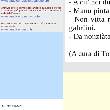
- A cu’ nci d
www.laradice.it/bibliotecabadolato
Archivio di foto di interesse artistico culturale e storico
- Manu pinta,
- chiunque può partecipare inviando foto, descrizione
e dati dell'autore
www.laradice.it/archiviofoto
- Non vitta 
Per ricordare chi ci ha preceduto e fà parte della
gahr!ìni.
nostra storia
www.laradice.it/estinti
- Da nonziàta
(A cura di To
ACCETTIAMO: