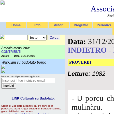
Associ
Regi
Home
Info
Autori
Biografie
Periodici
Data:
31/12/2
INDIETRO
-
Articolo meno letto:
CONTRIBUTI
Autore:
Data:
30/04/2015
WebCam su badolato borgo
PROVERBI
Letture:
1982
Inserisci email per essere aggiornato
- U porcu ch
LINK Culturali su Badolato:
mulinàru.
Storia di Badolato a partire dai 50 anni della
parrocchia Santi Angeli custodi di Badolato Marina, i
giovani di ieri si raccontano.