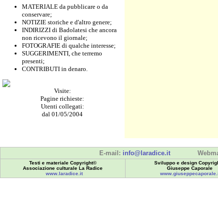
MATERIALE da pubblicare o da
conservare;
NOTIZIE storiche e d'altro genere;
INDIRIZZI di Badolatesi che ancora
non ricevono il giornale;
FOTOGRAFIE di qualche interesse;
SUGGERIMENTI, che terremo
presenti;
CONTRIBUTI in denaro.
Visite:
Pagine richieste:
Utenti collegati:
dal 01/05/2004
E-mail:
info@laradice.it
Webma
Testi e materiale Copyright©
Sviluppo e design Copyrig
Associazione culturale La Radice
Giuseppe Caporale
www.laradice.it
www.giuseppecaporale.i