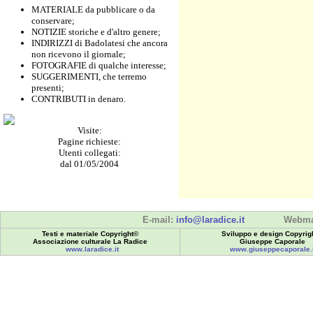
MATERIALE da pubblicare o da
conservare;
NOTIZIE storiche e d'altro genere;
INDIRIZZI di Badolatesi che ancora
non ricevono il giornale;
FOTOGRAFIE di qualche interesse;
SUGGERIMENTI, che terremo
presenti;
CONTRIBUTI in denaro.
Visite:
Pagine richieste:
Utenti collegati:
dal 01/05/2004
E-mail:
info@laradice.it
Webma
Testi e materiale Copyright©
Sviluppo e design Copyrig
Associazione culturale La Radice
Giuseppe Caporale
www.laradice.it
www.giuseppecaporale.i