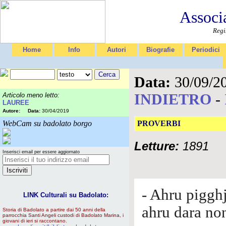
Associ
Regi
Home
Info
Autori
Biografie
Periodici
Data:
30/09/2
INDIETRO
-
Articolo meno letto:
LAUREE
Autore:
Data:
30/04/2019
WebCam su badolato borgo
PROVERBI
Letture:
1891
Inserisci email per essere aggiornato
- Ahru piggh
LINK Culturali su Badolato:
ahru dara non
Storia di Badolato a partire dai 50 anni della
parrocchia Santi Angeli custodi di Badolato Marina, i
giovani di ieri si raccontano.