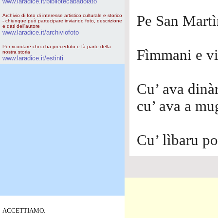
www.laradice.it/bibliotecabadolato
Archivio di foto di interesse artistico culturale e storico
Pe San Martì
- chiunque può partecipare inviando foto, descrizione
e dati dell'autore
www.laradice.it/archiviofoto
Per ricordare chi ci ha preceduto e fà parte della
Fìmmani e vi
nostra storia
www.laradice.it/estinti
Cu’ ava dinà
cu’ ava a mu
Cu’ lìbaru po
ACCETTIAMO: