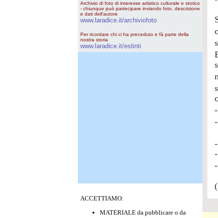
Archivio di foto di interesse artistico culturale e storico
- chiunque può partecipare inviando foto, descrizione
e dati dell'autore
www.laradice.it/archiviofoto
Per ricordare chi ci ha preceduto e fà parte della
nostra storia
www.laradice.it/estinti
-
ACCETTIAMO:
MATERIALE da pubblicare o da