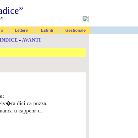
adice”
95
io
Lettere
Estinti
Gestionale
INDICE
-
AVANTI
a;
iv�ra dici ca puzza.
manca u cappehr!u.