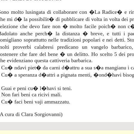
Sono molto lusingata di collaborare con �La Radice� e ringr
che mi d� la possibilit� di pubblicare di volta in volta dei 
selezione che devo fare non � molto facile poich� non c�
Badolato anche perch� la distanza � breve, e tutti i paes
somigliano soprattutto nelle tradizioni popolari e nei detti. S
molti proverbi calabresi predicano un vangelo barbarico
sostenere che fare del bene � un delitto. Ho scelto 5 dei pr
che evidenziano questa cattiveria barbarica.
- Cu� ndavi piet� da carni d�attru a sua s�a mangianu i c
- Cu� a speranza d�attri a pignata menti, �ond�havi bisognu
- Guai e peni cu� l�havi si teni.
 Non fari beni ca ricivi mali.
- Cu� faci beni vaji ammazzatu.
(A cura di Clara Sorgiovanni)