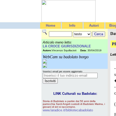
Home
Info
Autori
Biog
Da
Articolo meno letto:
P
LA CROCE GIURISDIZIONALE
Autore:
Vincenzo Squillacioti
Data:
30/04/2019
Let
WebCam su badolato borgo
Inserisci email per essere aggiornato
LINK Culturali su Badolato:
Storia di Badolato a partire dai 50 anni della
(
parrocchia Santi Angeli custodi di Badolato Marina, i
giovani di ieri si raccontano.
www.laradice.it/bibliotecabadolato