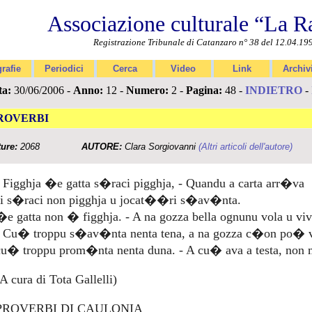
Associazione culturale “La R
Registrazione Tribunale di Catanzaro n° 38 del 12.04.19
rafie
Periodici
Cerca
Video
Link
Archiv
ta:
30/06/2006 -
Anno:
12 -
Numero:
2 -
Pagina:
48 -
INDIETRO
-
ROVERBI
ture:
2068
AUTORE:
Clara Sorgiovanni
(Altri articoli dell'autore)
- Figghja �e gatta s�raci pigghja, - Quandu a carta arr�va
si s�raci non pigghja u jocat��ri s�av�nta.
�e gatta non � figghja. - A na gozza bella ognunu vola u viv
- Cu� troppu s�av�nta nenta tena, a na gozza c�on po� v
cu� troppu prom�nta nenta duna. - A cu� ava a testa, non 
A cura di Tota Gallelli)
PROVERBI DI CAULONIA