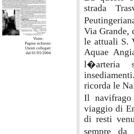
strada Tras
Peutingerian
Via Grande, d
Visite:
le attuali S.
Pagine richieste:
Utenti collegati:
Aquae Angia
dal 01/05/2004
l�arteria 
insediamenti.
ricorda le Na
Il navifrago
viaggio di E
di resti venu
sempre da 