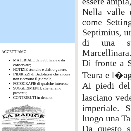
essere ampia,
Nella valle 
come Setting
Septimius, u
di una str
Marcellinara
ACCETTIAMO:
MATERIALE da pubblicare o da
Di fronte a 
conservare;
NOTIZIE storiche e d'altro genere;
Teura e l�ag
INDIRIZZI di Badolatesi che ancora
non ricevono il giornale;
Ai piedi del
FOTOGRAFIE di qualche interesse;
SUGGERIMENTI, che terremo
presenti;
lasciano ved
CONTRIBUTI in denaro.
imperiale. 
luogo una Ta
Da questo s