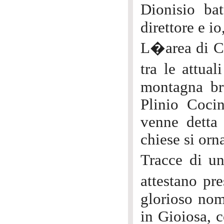
Dionisio bat
direttore e io
L�area di Ca
tra le attua
montagna bru
Plinio Coci
venne detta 
chiese si orn
Tracce di un
attestano pr
glorioso nom
in Gioiosa, c