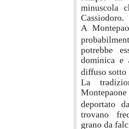
minuscola c
Cassiodoro.
A Montepaon
probabilmen
potrebbe es
dominica e a
diffuso sott
La tradizi
Montepaone 
deportato 
trovano fre
grano da falc