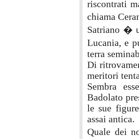
riscontrati m
chiama Cer
Satriano � u
Lucania, e p
terra seminab
Di ritrovamen
meritori tent
Sembra esse
Badolato pres
le sue figur
assai antica.
Quale dei no