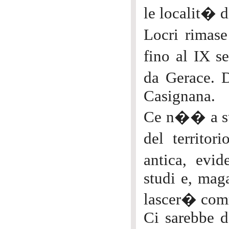
le localit� d
Locri rimase
fino al IX s
da Gerace. D
Casignana.
Ce n�� a suf
del territor
antica, evi
studi e, maga
lascer� com
Ci sarebbe d