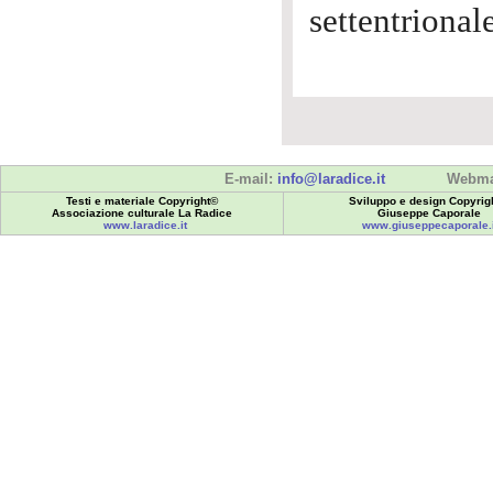
settentrional
E-mail:
info@laradice.it
Webma
Testi e materiale Copyright©
Sviluppo e design Copyrig
Associazione culturale La Radice
Giuseppe Caporale
www.laradice.it
www.giuseppecaporale.i