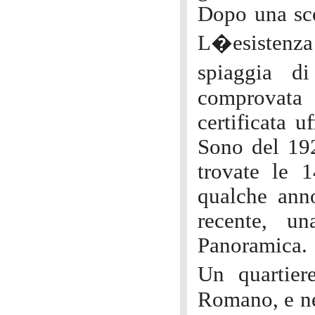
Dopo una sco
L�esistenza
spiaggia d
comprovata d
certificata u
Sono del 192
trovate le 
qualche ann
recente, u
Panoramica.
Un quartie
Romano, e nel