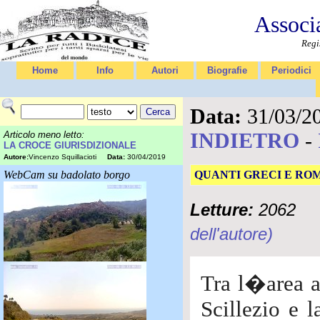
Associ
Regi
Home
Info
Autori
Biografie
Periodici
Data:
31/03/2
INDIETRO
-
Articolo meno letto:
LA CROCE GIURISDIZIONALE
Autore:
Vincenzo Squillacioti
Data:
30/04/2019
WebCam su badolato borgo
QUANTI GRECI E ROM
Letture:
2062
dell'autore)
Tra l�area a
Scillezio e 