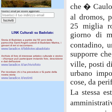
che � Caulon
Inserisci email per essere aggiornato
al dromos, p
25 miglia r
giorno di m
LINK Culturali su Badolato:
Storia di Badolato a partire dai 50 anni della
contadino, u
parrocchia Santi Angeli custodi di Badolato Marina, i
giovani di ieri si raccontano.
www.laradice.it/bibliotecabadolato
supporre che
Archivio di foto di interesse artistico culturale e storico
- chiunque può partecipare inviando foto, descrizione
e dati dell'autore
ville, posti 
www.laradice.it/archiviofoto
urbano impor
Per ricordare chi ci ha preceduto e fà parte della
nostra storia
www.laradice.it/estinti
cose, da peri
La stessa es
amministrat