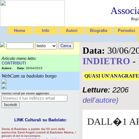
Associ
Regi
Home
Info
Autori
Biografie
Periodici
Data:
30/06/2
INDIETRO
-
Articolo meno letto:
CONTRIBUTI
Autore:
Data:
30/04/2015
WebCam su badolato borgo
QUASI UN'ANAGRAFE
Letture:
2206
Inserisci email per essere aggiornato
dell'autore)
DALL�1 AP
LINK Culturali su Badolato:
Storia di Badolato a partire dai 50 anni della
parrocchia Santi Angeli custodi di Badolato Marina, i
giovani di ieri si raccontano.