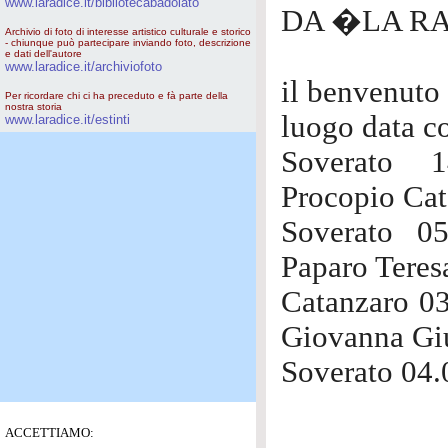
www.laradice.it/bibliotecabadolato
DA �LA R
Archivio di foto di interesse artistico culturale e storico
- chiunque può partecipare inviando foto, descrizione
e dati dell'autore
www.laradice.it/archiviofoto
il benvenuto 
Per ricordare chi ci ha preceduto e fà parte della
nostra storia
luogo data c
www.laradice.it/estinti
Soverato 1
Procopio Cat
Soverato 0
Paparo Teres
Catanzaro 03
Giovanna Gi
Soverato 04.
ACCETTIAMO: