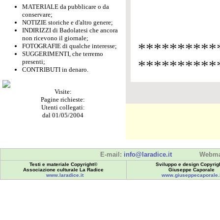
MATERIALE da pubblicare o da
conservare;
NOTIZIE storiche e d'altro genere;
INDIRIZZI di Badolatesi che ancora
non ricevono il giornale;
******
FOTOGRAFIE di qualche interesse;
SUGGERIMENTI, che terremo
**********
presenti;
CONTRIBUTI in denaro.
Visite:
Pagine richieste:
Utenti collegati:
dal 01/05/2004
E-mail:
info@laradice.it
Webma
Testi e materiale Copyright©
Sviluppo e design Copyrig
Associazione culturale La Radice
Giuseppe Caporale
www.laradice.it
www.giuseppecaporale.i