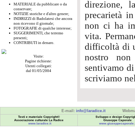
direzione, l
MATERIALE da pubblicare o da
conservare;
precarietà in
NOTIZIE storiche e d'altro genere;
INDIRIZZI di Badolatesi che ancora
non ci ha im
non ricevono il giornale;
FOTOGRAFIE di qualche interesse;
SUGGERIMENTI, che terremo
vita. Permane
presenti;
CONTRIBUTI in denaro.
difficoltà di
nostro non
Visite:
Pagine richieste:
sentivamo di 
Utenti collegati:
dal 01/05/2004
scriviamo nel
E-mail:
info@laradice.it
Webma
Testi e materiale Copyright©
Sviluppo e design Copyrig
Associazione culturale La Radice
Giuseppe Caporale
www.laradice.it
www.giuseppecaporale.i