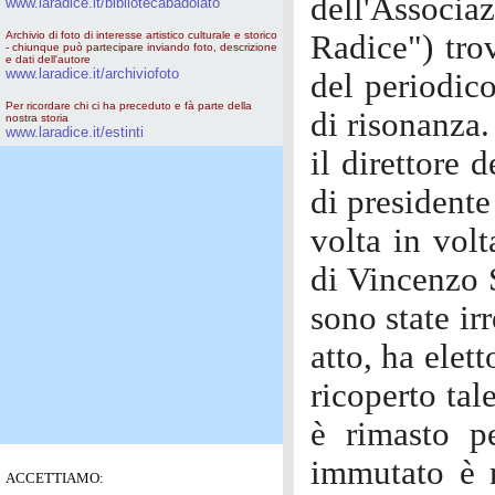
dell'Associ
www.laradice.it/bibliotecabadolato
Archivio di foto di interesse artistico culturale e storico
Radice") tro
- chiunque può partecipare inviando foto, descrizione
e dati dell'autore
www.laradice.it/archiviofoto
del periodic
Per ricordare chi ci ha preceduto e fà parte della
di risonanza.
nostra storia
www.laradice.it/estinti
il direttore 
di presidente
volta in volt
di Vincenzo S
sono state ir
atto, ha elet
ricoperto tal
è rimasto p
immutato è r
ACCETTIAMO: