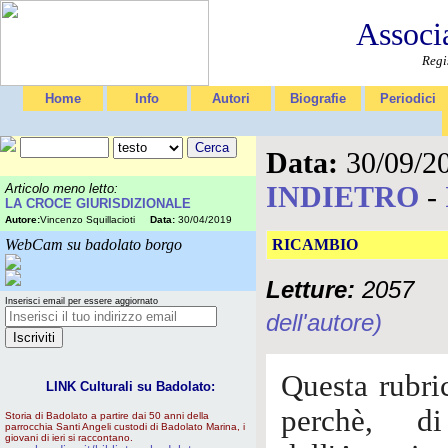
Associ
Regi
Home
Info
Autori
Biografie
Periodici
Data:
30/09/2
INDIETRO
-
Articolo meno letto:
LA CROCE GIURISDIZIONALE
Autore:
Vincenzo Squillacioti
Data:
30/04/2019
WebCam su badolato borgo
RICAMBIO
Letture:
2057
Inserisci email per essere aggiornato
dell'autore)
Questa rubric
LINK Culturali su Badolato:
perchè, di
Storia di Badolato a partire dai 50 anni della
parrocchia Santi Angeli custodi di Badolato Marina, i
giovani di ieri si raccontano.