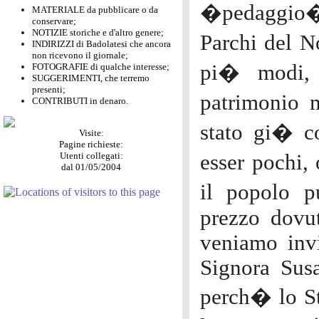
�pedaggio� 
MATERIALE da pubblicare o da
conservare;
NOTIZIE storiche e d'altro genere;
Parchi del N
INDIRIZZI di Badolatesi che ancora
non ricevono il giornale;
pi� modi, i
FOTOGRAFIE di qualche interesse;
SUGGERIMENTI, che terremo
presenti;
patrimonio 
CONTRIBUTI in denaro.
stato gi� c
Visite:
Pagine richieste:
Utenti collegati:
esser pochi, 
dal 01/05/2004
il popolo p
prezzo dovut
veniamo invi
Signora Susa
perch� lo St