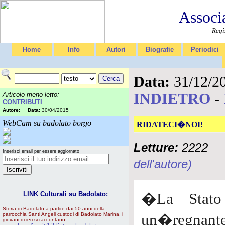
Associ
Regi
Home
Info
Autori
Biografie
Periodici
Data:
31/12/2
INDIETRO
-
Articolo meno letto:
CONTRIBUTI
Autore:
Data:
30/04/2015
WebCam su badolato borgo
RIDATECI�NOI!
Letture:
2222
Inserisci email per essere aggiornato
dell'autore)
LINK Culturali su Badolato:
�La Stato 
Storia di Badolato a partire dai 50 anni della
parrocchia Santi Angeli custodi di Badolato Marina, i
un�regnante
giovani di ieri si raccontano.