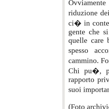
Ovviamente 
riduzione de
ci� in conte
gente che si
quelle care 
spesso acc
cammino. Fo
Chi pu�, pa
rapporto pri
suoi importan
(Foto archivi