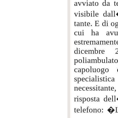
avviato da t
visibile da
tante. E di o
cui ha avut
estremamente
dicembre 
poliambulato
capoluogo 
specialisti
necessitante
risposta del
telefono: �L