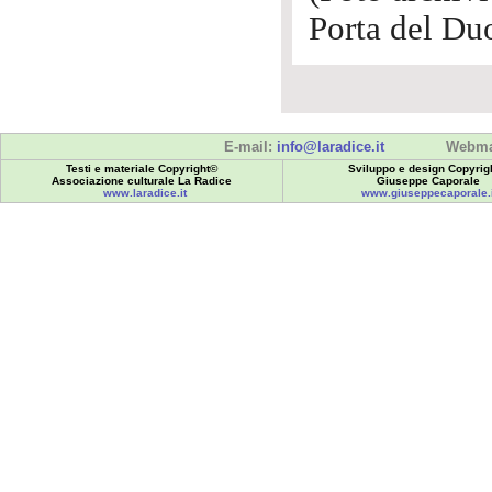
Porta del Du
E-mail:
info@laradice.it
Webma
Testi e materiale Copyright©
Sviluppo e design Copyrig
Associazione culturale La Radice
Giuseppe Caporale
www.laradice.it
www.giuseppecaporale.i