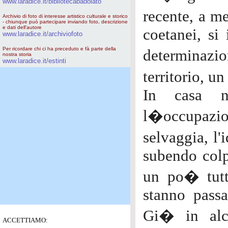
www.laradice.it/bibliotecabadolato
recente, a m
Archivio di foto di interesse artistico culturale e storico
- chiunque può partecipare inviando foto, descrizione
e dati dell'autore
coetanei, si
www.laradice.it/archiviofoto
Per ricordare chi ci ha preceduto e fà parte della
determinaz
nostra storia
www.laradice.it/estinti
territorio, 
In casa n
l�occupazio
selvaggia, l
subendo colp
un po� tutto
stanno passa
Gi� in alc
ACCETTIAMO: