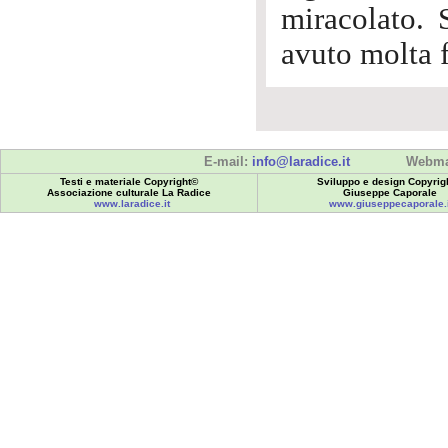
miracolato.
avuto molta 
E-mail:
info@laradice.it
Webma
Testi e materiale Copyright©
Sviluppo e design Copyrig
Associazione culturale La Radice
Giuseppe Caporale
www.laradice.it
www.giuseppecaporale.i