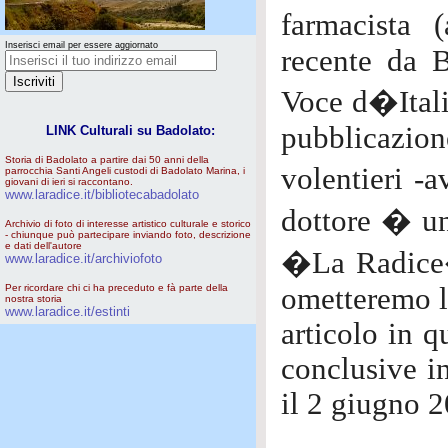
farmacista 
Inserisci email per essere aggiornato
recente da B
Voce d�Itali
pubblicazio
LINK Culturali su Badolato:
Storia di Badolato a partire dai 50 anni della
volentieri -
parrocchia Santi Angeli custodi di Badolato Marina, i
giovani di ieri si raccontano.
www.laradice.it/bibliotecabadolato
dottore � un
Archivio di foto di interesse artistico culturale e storico
- chiunque può partecipare inviando foto, descrizione
e dati dell'autore
�La Radice�
www.laradice.it/archiviofoto
Per ricordare chi ci ha preceduto e fà parte della
ometteremo le
nostra storia
www.laradice.it/estinti
articolo in 
conclusive in
il 2 giugno 2