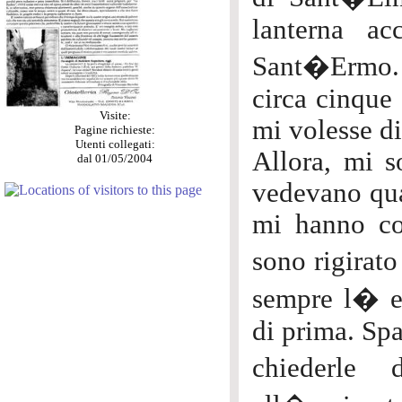
lanterna ac
Sant�Ermo. 
circa cinque
Visite:
mi volesse di
Pagine richieste:
Utenti collegati:
Allora, mi s
dal 01/05/2004
vedevano qua
mi hanno co
sono rigirat
sempre l� e
di prima. Sp
chiederle 