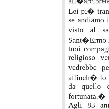
all�arciprete
Lei pi� tran
se andiamo i
visto al s
Sant�Ermo no
tuoi compag
religioso v
vedrebbe pe
affinch� lo 
da quello 
fortunata.�
Agli 83 ann