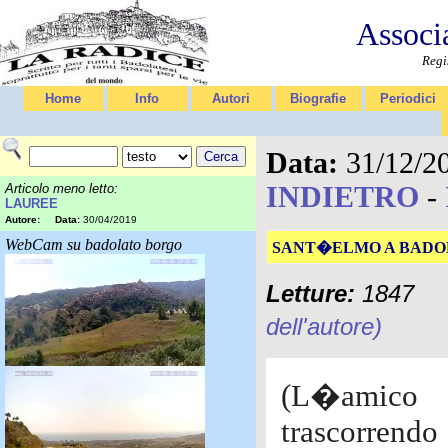
Associ
Regi
Home
Info
Autori
Biografie
Periodici
Data:
31/12/2
INDIETRO
-
Articolo meno letto:
LAUREE
Autore:
Data:
30/04/2019
WebCam su badolato borgo
SANT�ELMO A BADO
Letture:
1847
dell'autore)
(L�amico l
trascorrendo 