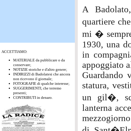
A Badolato
quartiere ch
mi � sempre 
1930, una d
ACCETTIAMO:
in compagni
MATERIALE da pubblicare o da
appoggiato a
conservare;
NOTIZIE storiche e d'altro genere;
Guardando v
INDIRIZZI di Badolatesi che ancora
non ricevono il giornale;
statura, ves
FOTOGRAFIE di qualche interesse;
SUGGERIMENTI, che terremo
presenti;
un gil�, s
CONTRIBUTI in denaro.
lanterna acc
mezzogiorno.
di Sant�Elm