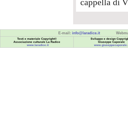
cappella di V
E-mail:
info@laradice.it
Webma
Testi e materiale Copyright©
Sviluppo e design Copyrig
Associazione culturale La Radice
Giuseppe Caporale
www.laradice.it
www.giuseppecaporale.i