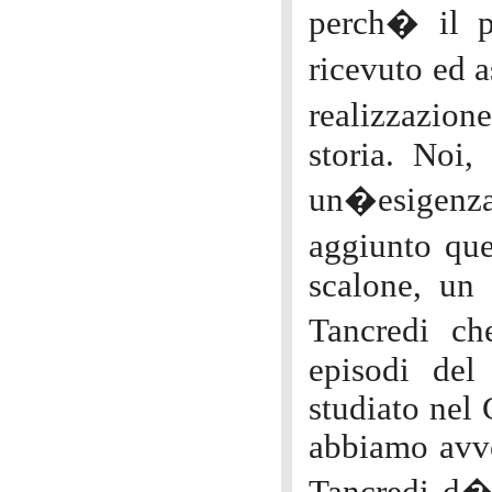
perch� il pr
ricevuto ed a
realizzazio
storia. Noi,
un�esigenz
aggiunto que
scalone, un
Tancredi ch
episodi de
studiato nel
abbiamo avver