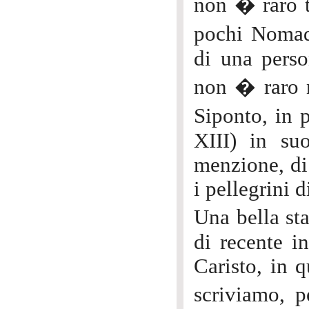
non � raro t
pochi Nomad
di una pers
non � raro 
Siponto, in p
XIII) in su
menzione, di 
i pellegrini d
Una bella st
di recente in
Caristo, in 
scriviamo, 