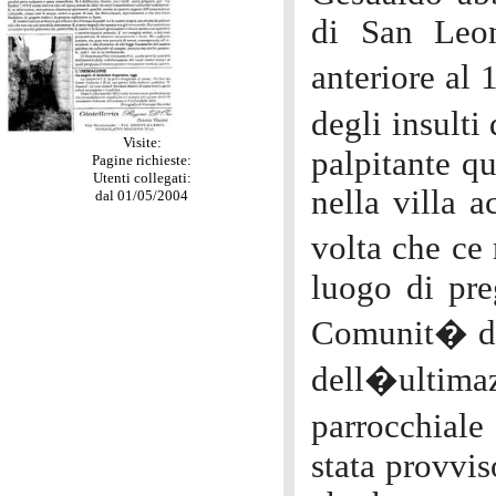
di San Leon
anteriore al 
degli insulti
Visite:
palpitante q
Pagine richieste:
Utenti collegati:
nella villa 
dal 01/05/2004
volta che ce
luogo di pre
Comunit� di
dell�ultim
parrocchiale
stata provvis