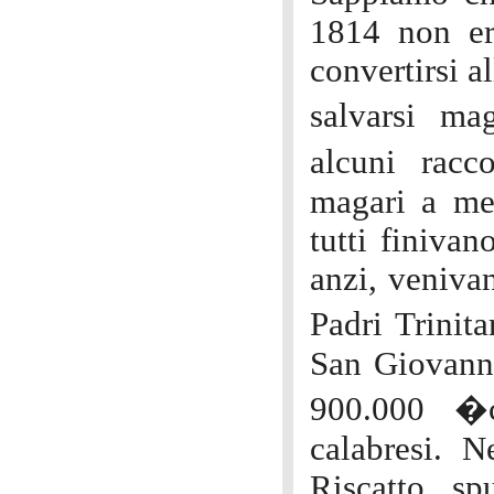
1814 non era
convertirsi a
salvarsi m
alcuni racc
magari a mer
tutti finivan
anzi, venivan
Padri Trinita
San Giovanni
900.000 �c
calabresi. N
Riscatto, s