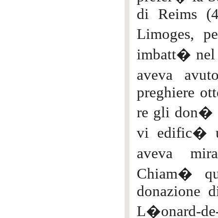
di Reims (4
Limoges, p
imbatt� nel 
aveva avut
preghiere ott
re gli don� 
vi edific� 
aveva mira
Chiam� que
donazione d
L�onard-de