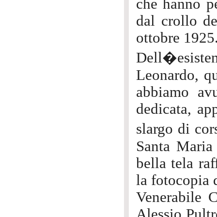
che hanno per
dal crollo d
ottobre 1925
Dell�esist
Leonardo, qu
abbiamo avu
dedicata, ap
slargo di co
Santa Maria 
bella tela ra
la fotocopia 
Venerabile C
Alessio Pultr