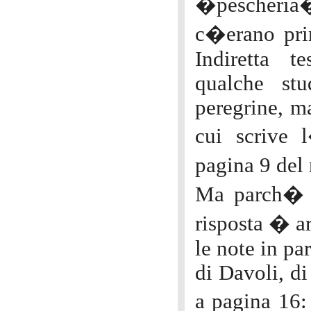
�pescheria
c�erano prim
Indiretta t
qualche st
peregrine, m
cui scrive 
pagina 9 del
Ma parch� i
risposta � ar
le note in pa
di Davoli, di
a pagina 16