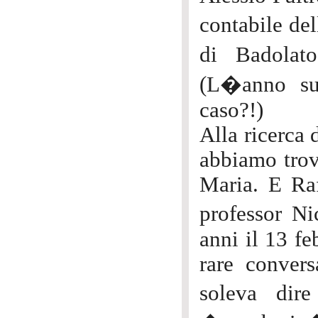
contabile de
di Badolat
(L�anno su
caso?!)
Alla ricerca 
abbiamo trov
Maria. E Raf
professor N
anni il 13 fe
rare conver
soleva dir