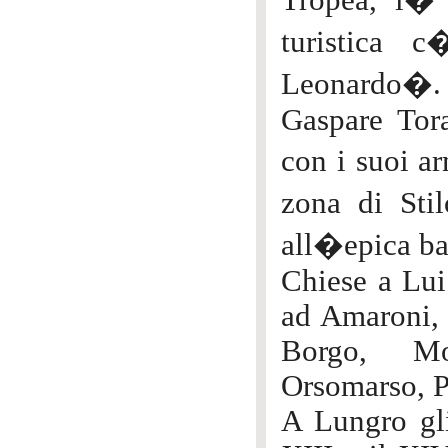
Tropea, l� 
turistica 
Leonardo�.
Gaspare Tor
con i suoi ar
zona di Sti
all�epica ba
Chiese a Lui 
ad Amaroni, 
Borgo, Mo
Orsomarso, P
A Lungro gli