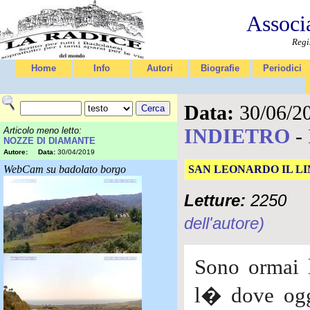
Associ
Regi
Home
Info
Autori
Biografie
Periodici
Data:
30/06/2
INDIETRO
-
Articolo meno letto:
NOZZE DI DIAMANTE
Autore:
Data:
30/04/2019
WebCam su badolato borgo
SAN LEONARDO IL L
Letture:
2250
dell'autore)
Sono ormai l
l� dove ogg