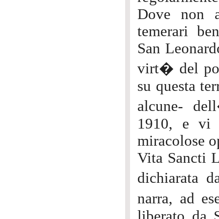
Dove non ar
temerari ben
San Leonardo
virt� del po
su questa te
alcune- del
1910, e vi 
miracolose op
Vita Sancti 
dichiarata 
narra, ad e
liberato da