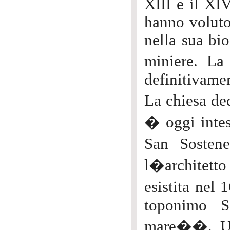
XIII e il XIV
hanno voluto 
nella sua bio
miniere. La
definitivame
La chiesa de
� oggi intes
San Sostene
l�architet
esistita nel
toponimo S
mare��. Una