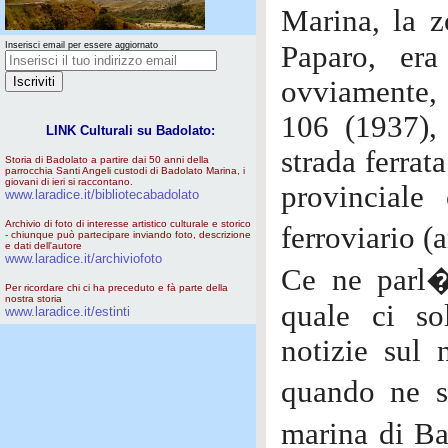
Marina, la z
Inserisci email per essere aggiornato
Paparo, er
ovviamente, c
106 (1937), 
LINK Culturali su Badolato:
strada ferrat
Storia di Badolato a partire dai 50 anni della
parrocchia Santi Angeli custodi di Badolato Marina, i
giovani di ieri si raccontano.
provinciale
www.laradice.it/bibliotecabadolato
Archivio di foto di interesse artistico culturale e storico
ferroviario (
- chiunque può partecipare inviando foto, descrizione
e dati dell'autore
www.laradice.it/archiviofoto
Ce ne parl�
Per ricordare chi ci ha preceduto e fà parte della
nostra storia
quale ci so
www.laradice.it/estinti
notizie sul 
quando ne s
marina di Ba