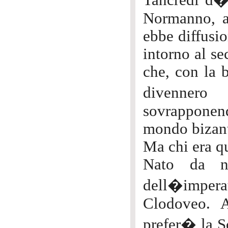
Tancredi d�A
Normanno, al
ebbe diffusio
intorno al s
che, con la b
divennero
sovrapponend
mondo bizan
Ma chi era q
Nato da no
dell�imperat
Clodoveo. Al
prefer� la S