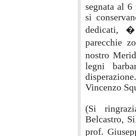
segnata al 6
si conservan
dedicati, 
parecchie z
nostro Meri
legni barba
disperazione
Vincenzo Squ
(Si ringra
Belcastro, Si
prof. Giusep