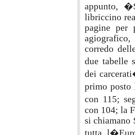
appunto, �
libriccino re
pagine per p
agiografico
corredo dell
due tabelle 
dei carcerati
primo posto 
con 115; se
con 104; la 
si chiamano S
tutta l�Eur