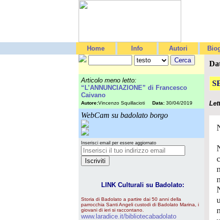
Home
Info
Autori
Biog
Da
Articolo meno letto:
S
“L’ANNUNCIAZIONE” di Francesco
Caivano
Let
Autore:
Vincenzo Squillacioti
Data:
30/04/2019
WebCam su badolato borgo
Inserisci email per essere aggiornato
LINK Culturali su Badolato:
Storia di Badolato a partire dai 50 anni della
parrocchia Santi Angeli custodi di Badolato Marina, i
giovani di ieri si raccontano.
www.laradice.it/bibliotecabadolato