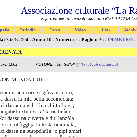
Associazione culturale “La R
Registrazione Tribunale di Catanzaro n° 38 del 12.04.19
rafie
Periodici
Cerca
Video
Link
Archiv
ta:
30/06/2004 -
Anno:
10 -
Numero:
2 -
Pagina:
36 -
INDIETRO
-
ERENATA
ture:
1961
AUTORE:
Tota Gallelli
(Altri articoli dell'autore)
NON MI NDA CURU
Non mi nda curu si giùvani moru,
ca dassu la mia bella accomodàta:
nci dassu na gahr1ìna chi fa l’ova,
nu gahr1u chi nci fa’ la matinàta.
Nci dassu na cuvèrta e du’ lanzòla
u si cumbògghja la trista mbernàta;
nci dassu nu stuppèhr1u ’e pipi amàri