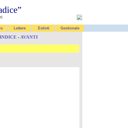
adice”
95
io
Lettere
Estinti
Gestionale
INDICE
-
AVANTI