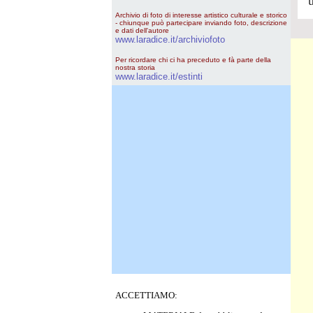
Archivio di foto di interesse artistico culturale e storico
- chiunque può partecipare inviando foto, descrizione
e dati dell'autore
www.laradice.it/archiviofoto
Per ricordare chi ci ha preceduto e fà parte della
nostra storia
www.laradice.it/estinti
ACCETTIAMO: