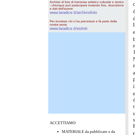
Archivio di foto di interesse artistico culturale e storico
- chiunque può partecipare inviando foto, descrizione
e dati dell'autore
www.laradice.it/archiviofoto
Per ricordare chi ci ha preceduto e fà parte della
nostra storia
www.laradice.it/estinti
s
ACCETTIAMO:
MATERIALE da pubblicare o da