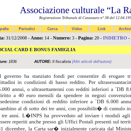
Associazione culturale “La R
Registrazione Tribunale di Catanzaro n° 38 del 12.04.19
rafie
Periodici
Cerca
Video
Link
Archiv
ta:
31/12/2008 -
Anno:
14 -
Numero:
3 -
Pagina:
20 -
INDIETRO
-
OCIAL CARD E BONUS FAMIGLIA
ture:
1836
AUTORE:
Il fiscalista
(Altri articoli dell'autore)
Il governo ha stanziato fondi per consentire di erogare t
cittadini in condizioni di basso reddito. Per ultrasessantac
6.000 annui, o ultrasettantenni con redditi inferiori a `DB 
diritto a 40 euro mensili da spendere in negozi convenzion
medesime condizioni di reddito inferiore a `DB 6.000 annui
bambino al di sotto dei tre anni, con possibilit� di cumulo in
i tre anni. L�INPS ha provveduto ad inviare i moduli agli 
ssere reperiti anche presso gli Uffici Postali presenti sul terr
31 dicembre, la Carta sar� inizialmente caricata dal Minis