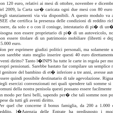
con 120 euro, relativi ai mesi di ottobre, novembre e dicemb
del 2009, la Carta sar� caricata ogni due mesi con 80 euro
degli stanziamenti via via disponibili. A questo modulo va
ISEE che certifica la presenza delle condizioni di reddito ric
essere, da solo e o con il coniuge, intestatario di pi� di un�
bisogna non essere proprietario di pi� di un autoveicolo, 
non essere titolare di un patrimonio mobiliare (libretti e dep
15.000 euro.
Non per esprimere giudizi politici personali, ma solamente
non sarebbe stato meglio inserire questi 40 euro direttament
aventi diritto? Tanto l�INPS ha tutte le carte in regola per m
propri pensionati. Sarebbe bastato far compilare un semplice m
il genitore del bambino di et� inferiore a tre anni, avesse aut
essere quindi possibile destinatario di tale agevolazione. Rig
degli esercizi convenzionati nei quali spendere tali somme si 
comuni della nostra penisola questi possano essere facilmente 
un modo per farsi belli, sapendo per� che tali somme non pos
pese da tutti gli aventi diritto.
Per quel che concerne il bonus famiglia, da 200 a 1.000 e
reddito, l�Agenzia delle Entrate ha predisposto i mod