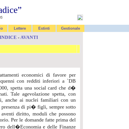
adice”
95
io
Lettere
Estinti
Gestionale
INDICE
-
AVANTI
rattamenti economici di favore per
inquenni con redditi inferiori a `DB
8.000, spetta una social card che d�
ati. Tale agevolazione spetta, con
, anche ai nuclei familiari con un
 presenza di pi� figli, sempre sotto
aventi diritto, moduli che possono
itorio. Per le domande fatte prima del
tero dell�Economia e delle Finanze