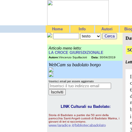
Home
Info
Autori
Biog
Da
Articolo meno letto:
S
LA CROCE GIURISDIZIONALE
Autore:
Vincenzo Squillacioti
Data:
30/04/2019
Let
WebCam su badolato borgo
Inserisci email per essere aggiornato
LINK Culturali su Badolato:
Storia di Badolato a partire dai 50 anni della
parrocchia Santi Angeli custodi di Badolato Marina, i
e
giovani di ieri si raccontano.
www.laradice.it/bibliotecabadolato