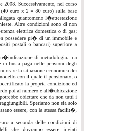
re 2008. Successivamente, nel corso
 (40 euro x 2 = 80 euro) sulla base
 allegata quantomeno l�attestazione
hieste. Altre condizioni sono di non
utenza elettrica domestica o di gas;
non possedere pi� di un immobile e
ositi postali o bancari) superiore a
 un�indicazione di metodologia: ma
e in busta paga nelle pensioni degli
onitorare la situazione economica dei
odello con il quale il pensionato, o
ocertificato la propria condizione ed
uardo poi al numero e all�ubicazione
potrebbe obiettare che da non tutti i
raggiungibili. Speriamo non sia solo
sano essere, con la stessa facilit�,
uro a seconda delle condizioni di
elli che dovranno essere inviati