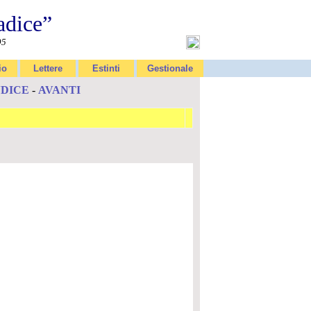
adice”
95
io
Lettere
Estinti
Gestionale
NDICE
-
AVANTI