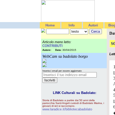
Home
Info
Autori
Biog
Da
Articolo meno letto:
S
CONTRIBUTI
Autore:
Data:
30/04/2015
Let
WebCam su badolato borgo
Inserisci email per essere aggiornato
LINK Culturali su Badolato:
5
Storia di Badolato a partire dai 50 anni della
parrocchia Santi Angeli custodi di Badolato Marina, i
6
giovani di ieri si raccontano.
www.laradice.it/bibliotecabadolato