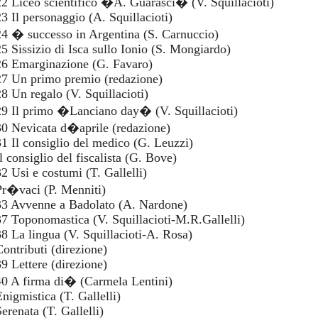
22 Liceo scientifico �A. Guarasci� (V. Squillacioti)
23 Il personaggio (A. Squillacioti)
24 � successo in Argentina (S. Carnuccio)
25 Sissizio di Isca sullo Ionio (S. Mongiardo)
26 Emarginazione (G. Favaro)
27 Un primo premio (redazione)
28 Un regalo (V. Squillacioti)
29 Il primo �Lanciano day� (V. Squillacioti)
30 Nevicata d�aprile (redazione)
31 Il consiglio del medico (G. Leuzzi)
l consiglio del fiscalista (G. Bove)
32 Usi e costumi (T. Gallelli)
Pr�vaci (P. Menniti)
33 Avvenne a Badolato (A. Nardone)
37 Toponomastica (V. Squillacioti-M.R.Gallelli)
38 La lingua (V. Squillacioti-A. Rosa)
Contributi (direzione)
39 Lettere (direzione)
40 A firma di� (Carmela Lentini)
Enigmistica (T. Gallelli)
erenata (T. Gallelli)