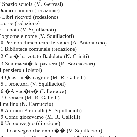
7 Spazio scuola (M. Gervasi)
Diamo i numeri (redazione)
8 Libri ricevuti (redazione)
Lauree (redazione)
9 La nota (V. Squillacioti)
Cognome e nome (V. Squillacioti)
10 Per non dimenticare le radici (A. Antonuccio)
11 Biblioteca comunale (redazione)
12 Cos� ha votato Badolato (N. Criniti)
13 Sua maest� la pastiera (R. Boccacciari)
l pensiero (Tolstoi)
14 Quasi un�anagrafe (M. R. Gallelli)
5 I protettori (V. Squillacioti)
16 �A vuc�ta� (I. Larocca)
17 Cronaca (M. R. Gallelli)
Il mulino (N. Carnuccio)
18 Antonio Piromalli (V. Squillacioti)
19 Come giocavamo (M. R. Gallelli)
20 Un convegno (direzione)
21 Il convegno che non c�� (V. Squillacioti)