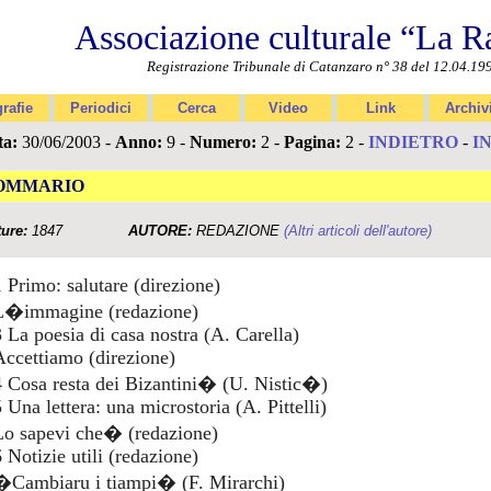
Associazione culturale “La R
Registrazione Tribunale di Catanzaro n° 38 del 12.04.19
rafie
Periodici
Cerca
Video
Link
Archiv
ta:
30/06/2003 -
Anno:
9 -
Numero:
2 -
Pagina:
2 -
INDIETRO
-
I
OMMARIO
ture:
1847
AUTORE:
REDAZIONE
(Altri articoli dell'autore)
1 Primo: salutare (direzione)
L�immagine (redazione)
3 La poesia di casa nostra (A. Carella)
Accettiamo (direzione)
4 Cosa resta dei Bizantini� (U. Nistic�)
 Una lettera: una microstoria (A. Pittelli)
Lo sapevi che� (redazione)
 Notizie utili (redazione)
�Cambiaru i tiampi� (F. Mirarchi)