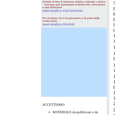
Archivio di foto di interesse artistico culturale e storico
- chiunque può partecipare inviando foto, descrizione
e dati dell'autore
www.laradice.it/archiviofoto
Per ricordare chi ci ha preceduto e fà parte della
nostra storia
www.laradice.it/estinti
I
1
ACCETTIAMO:
MATERIALE da pubblicare o da