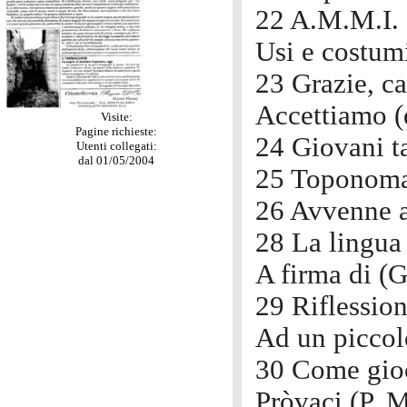
22 A.M.M.I. 
Usi e costumi
23 Grazie, c
Accettiamo (
Visite:
Pagine richieste:
24 Giovani t
Utenti collegati:
dal 01/05/2004
25 Toponomast
26 Avvenne a
28 La lingua 
A firma di (G
29 Riflession
Ad un piccol
30 Come gioc
Pròvaci (P. M