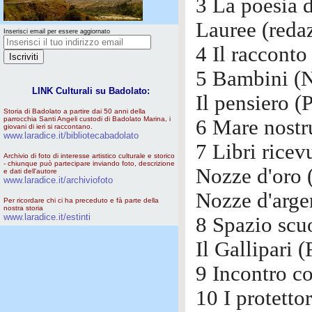
3 La poesia d
Lauree (reda
Inserisci email per essere aggiornato
4 Il racconto 
5 Bambini (N
LINK Culturali su Badolato:
Il pensiero (
Storia di Badolato a partire dai 50 anni della
parrocchia Santi Angeli custodi di Badolato Marina, i
6 Mare nostr
giovani di ieri si raccontano.
www.laradice.it/bibliotecabadolato
7 Libri ricev
Archivio di foto di interesse artistico culturale e storico
- chiunque può partecipare inviando foto, descrizione
Nozze d'oro 
e dati dell'autore
www.laradice.it/archiviofoto
Nozze d'arge
Per ricordare chi ci ha preceduto e fà parte della
nostra storia
www.laradice.it/estinti
8 Spazio scu
Il Gallipari 
9 Incontro c
10 I protettor