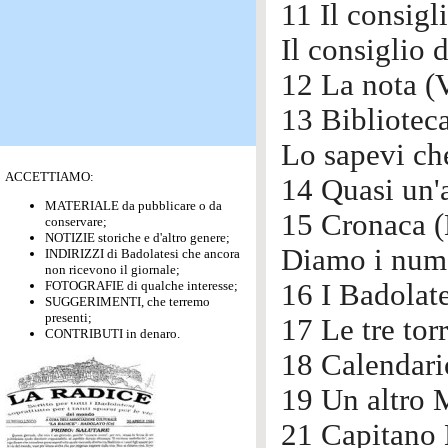
11 Il consigl
Il consiglio 
12 La nota (V
13 Bibliotec
Lo sapevi che
ACCETTIAMO:
14 Quasi un'a
MATERIALE da pubblicare o da
15 Cronaca (
conservare;
NOTIZIE storiche e d'altro genere;
Diamo i nume
INDIRIZZI di Badolatesi che ancora
non ricevono il giornale;
FOTOGRAFIE di qualche interesse;
16 I Badolates
SUGGERIMENTI, che terremo
presenti;
17 Le tre torr
CONTRIBUTI in denaro.
18 Calendario
19 Un altro M
21 Capitano 