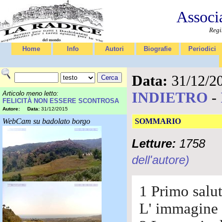
Associ
Regi
Home
Info
Autori
Biografie
Periodici
Data:
31/12/2
INDIETRO
-
Articolo meno letto:
FELICITÀ NON ESSERE SCONTROSA
Autore:
Data:
31/12/2015
WebCam su badolato borgo
SOMMARIO
Letture:
1758
dell'autore)
1 Primo salut
L' immagine 