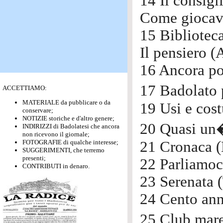
14 Il consigl
Come giocava
15 Bibliotec
Il pensiero (
16 Ancora po
17 Badolato 
ACCETTIAMO:
MATERIALE da pubblicare o da
19 Usi e cost
conservare;
NOTIZIE storiche e d'altro genere;
20 Quasi un�
INDIRIZZI di Badolatesi che ancora
non ricevono il giornale;
FOTOGRAFIE di qualche interesse;
21 Cronaca (
SUGGERIMENTI, che terremo
presenti;
22 Parliamoc
CONTRIBUTI in denaro.
23 Serenata (
24 Cento anni
25 Club mare