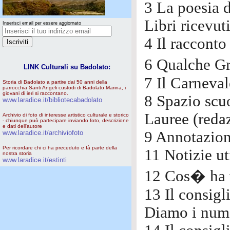
3 La poesia d
Libri ricevut
Inserisci email per essere aggiornato
4 Il racconto 
6 Qualche Gr
LINK Culturali su Badolato:
7 Il Carneval
Storia di Badolato a partire dai 50 anni della
parrocchia Santi Angeli custodi di Badolato Marina, i
giovani di ieri si raccontano.
8 Spazio scu
www.laradice.it/bibliotecabadolato
Lauree (reda
Archivio di foto di interesse artistico culturale e storico
- chiunque può partecipare inviando foto, descrizione
e dati dell'autore
9 Annotazioni
www.laradice.it/archiviofoto
Per ricordare chi ci ha preceduto e fà parte della
11 Notizie ut
nostra storia
www.laradice.it/estinti
12 Cos� ha v
13 Il consigl
Diamo i nume