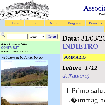
Associ
Regi
Home
Info
Autori
Biografie
Periodici
Data:
31/03/2
INDIETRO
-
Articolo meno letto:
CONTRIBUTI
Autore:
Data:
30/04/2015
WebCam su badolato borgo
SOMMARIO
Letture:
1712
dell'autore)
1 Primo salut
L�immagine 