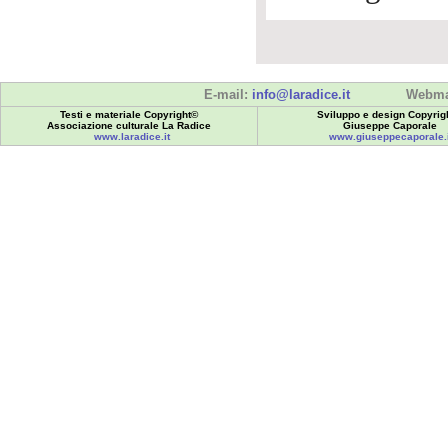
E-mail:
info@laradice.it
Webma
Testi e materiale Copyright©
Sviluppo e design Copyrig
Associazione culturale La Radice
Giuseppe Caporale
www.laradice.it
www.giuseppecaporale.i