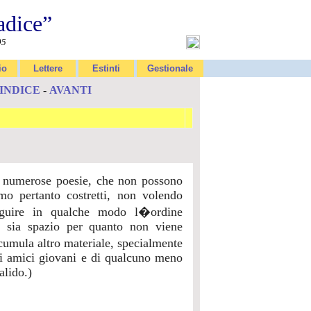
adice”
95
io
Lettere
Estinti
Gestionale
INDICE
-
AVANTI
te numerose poesie, che non possono
mo pertanto costretti, non volendo
seguire in qualche modo l�ordine
i sia spazio per quanto non viene
cumula altro materiale, specialmente
di amici giovani e di qualcuno meno
alido.)