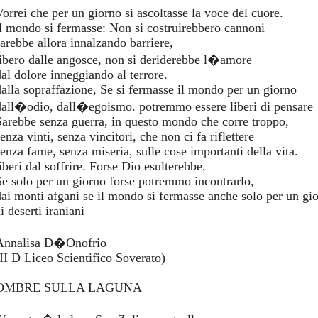
Vorrei che per un giorno si ascoltasse la voce del cuore.
il mondo si fermasse: Non si costruirebbero cannoni
sarebbe allora innalzando barriere,
libero dalle angosce, non si deriderebbe l�amore
dal dolore inneggiando al terrore.
dalla sopraffazione, Se si fermasse il mondo per un giorno
dall�odio, dall�egoismo. potremmo essere liberi di pensare
Sarebbe senza guerra, in questo mondo che corre troppo,
enza vinti, senza vincitori, che non ci fa riflettere
senza fame, senza miseria, sulle cose importanti della vita.
iberi dal soffrire. Forse Dio esulterebbe,
Se solo per un giorno forse potremmo incontrarlo,
dai monti afgani se il mondo si fermasse anche solo per un gi
i deserti iraniani
Annalisa D�Onofrio
(II D Liceo Scientifico Soverato)
OMBRE SULLA LAGUNA