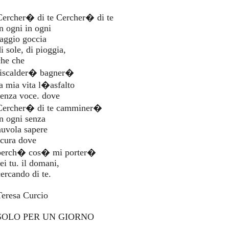
Cercher� di te Cercher� di te
in ogni in ogni
raggio goccia
i sole, di pioggia,
che che
riscalder� bagner�
la mia vita l�asfalto
senza voce. dove
Cercher� di te camminer�
in ogni senza
nuvola sapere
scura dove
perch� cos� mi porter�
ei tu. il domani,
cercando di te.
Teresa Curcio
SOLO PER UN GIORNO