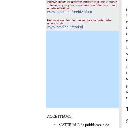
Archivio di foto di interesse artistico culturale e storico
- chiunque può partecipare inviando foto, descrizione
e dati dell'autore
www.laradice.it/archiviofoto
Per ricordare chi ci ha preceduto e fà parte della
nostra storia
www.laradice.it/estinti
d
s
ACCETTIAMO:
MATERIALE da pubblicare o da