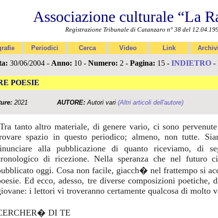
Associazione culturale “La R
Registrazione Tribunale di Catanzaro n° 38 del 12.04.19
rafie
Periodici
Cerca
Video
Link
Archiv
ta:
30/06/2004 -
Anno:
10 -
Numero:
2 -
Pagina:
15 -
INDIETRO
-
RE POESIE
ture:
2021
AUTORE:
Autori vari
(Altri articoli dell'autore)
(Tra tanto altro materiale, di genere vario, ci sono pervenu
trovare spazio in questo periodico; almeno, non tutte. Sia
rinunciare alla pubblicazione di quanto riceviamo, di 
cronologico di ricezione. Nella speranza che nel futuro c
pubblicato oggi. Cosa non facile, giacch� nel frattempo si ac
poesie. Ed ecco, adesso, tre diverse composizioni poetiche, 
giovane: i lettori vi troveranno certamente qualcosa di molto v
CERCHER� DI TE