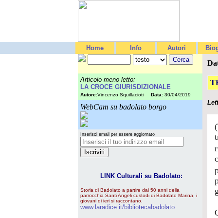
Home
Info
Autori
Biog
Da
Articolo meno letto:
T
LA CROCE GIURISDIZIONALE
Autore:
Vincenzo Squillacioti
Data:
30/04/2019
Let
WebCam su badolato borgo
Inserisci email per essere aggiornato
LINK Culturali su Badolato:
Storia di Badolato a partire dai 50 anni della
parrocchia Santi Angeli custodi di Badolato Marina, i
giovani di ieri si raccontano.
www.laradice.it/bibliotecabadolato