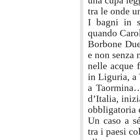
una cupa leg
tra le onde 
I bagni in 
quando Carol
Borbone Due 
e non senza m
nelle acque f
in Liguria, a
a Taormina…
d’Italia, ini
obbligatoria 
Un caso a sé,
tra i paesi co