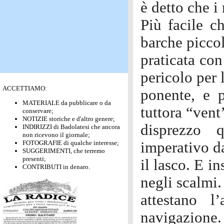
è detto che i
Più facile c
barche piccol
praticata con
pericolo per 
ACCETTIAMO:
ponente, e p
MATERIALE da pubblicare o da
tuttora “vent
conservare;
NOTIZIE storiche e d'altro genere;
disprezzo 
INDIRIZZI di Badolatesi che ancora
non ricevono il giornale;
FOTOGRAFIE di qualche interesse;
imperativo da
SUGGERIMENTI, che terremo
presenti;
il lasco. E i
CONTRIBUTI in denaro.
negli scalmi.
attestano l
navigazione.