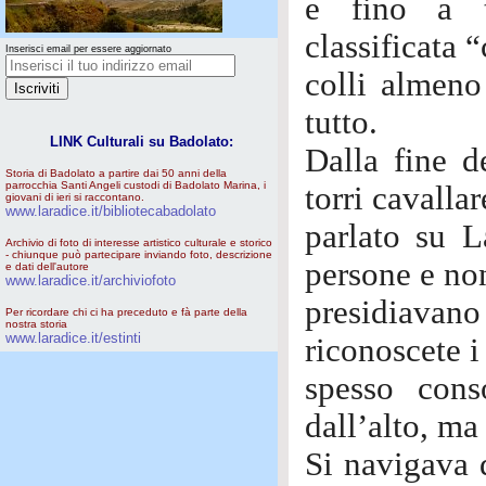
e fino a t
classificata “
Inserisci email per essere aggiornato
colli almeno
tutto.
LINK Culturali su Badolato:
Dalla fine d
Storia di Badolato a partire dai 50 anni della
parrocchia Santi Angeli custodi di Badolato Marina, i
torri cavalla
giovani di ieri si raccontano.
www.laradice.it/bibliotecabadolato
parlato su L
Archivio di foto di interesse artistico culturale e storico
- chiunque può partecipare inviando foto, descrizione
persone e no
e dati dell'autore
www.laradice.it/archiviofoto
presidiavano
Per ricordare chi ci ha preceduto e fà parte della
nostra storia
www.laradice.it/estinti
riconoscete 
spesso cons
dall’alto, ma
Si navigava 