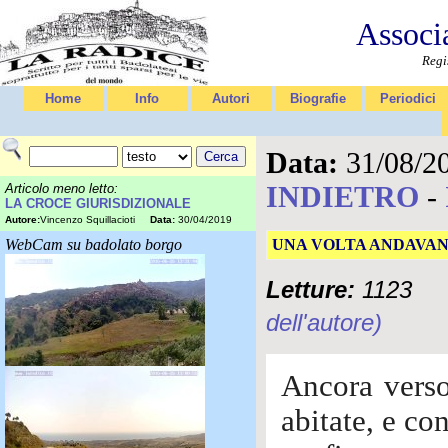
Associ
Regi
Home
Info
Autori
Biografie
Periodici
Data:
31/08/2
INDIETRO
-
Articolo meno letto:
LA CROCE GIURISDIZIONALE
Autore:
Vincenzo Squillacioti
Data:
30/04/2019
WebCam su badolato borgo
UNA VOLTA ANDAVAN
Letture:
1123
dell'autore)
Ancora verso
abitate, e co