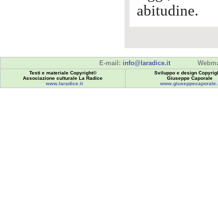
abitudine.
E-mail:
info@laradice.it
Webma
Testi e materiale Copyright©
Sviluppo e design Copyrig
Associazione culturale La Radice
Giuseppe Caporale
www.laradice.it
www.giuseppecaporale.i