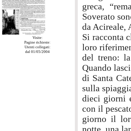
greca, “rem
Soverato sono
da Acireale,
Si racconta c
Visite:
Pagine richieste:
loro riferime
Utenti collegati:
dal 01/05/2004
del treno: l
Quando lasci
di Santa Cat
sulla spiaggi
dieci giorni 
con il pescat
giorno il lo
notte, una la