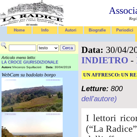
Associ
Regi
Home
Info
Autori
Biografie
Periodici
Data:
30/04/2
INDIETRO
-
Articolo meno letto:
LA CROCE GIURISDIZIONALE
Autore:
Vincenzo Squillacioti
Data:
30/04/2019
WebCam su badolato borgo
UN AFFRESCO: UN R
Letture:
800
dell'autore)
I lettori ri
(“La Radice”,