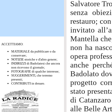
Salvatore Tr
senza obiez
restauro; co
invitato all’
Mantella che,
ACCETTIAMO:
non ha nasco
MATERIALE da pubblicare o da
opera profess
conservare;
NOTIZIE storiche e d'altro genere;
anche perch
INDIRIZZI di Badolatesi che ancora
non ricevono il giornale;
FOTOGRAFIE di qualche interesse;
Badolato dove
SUGGERIMENTI, che terremo
presenti;
progetto cor
CONTRIBUTI in denaro.
stato present
di Catanzaro
alle Belle Ar