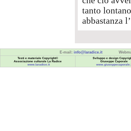
che ciò avve
tanto lontan
abbastanza l
E-mail:
info@laradice.it
Webma
Testi e materiale Copyright©
Sviluppo e design Copyrig
Associazione culturale La Radice
Giuseppe Caporale
www.laradice.it
www.giuseppecaporale.i