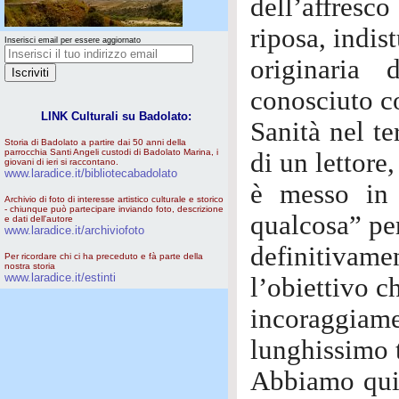
dell’affresco
riposa, indis
Inserisci email per essere aggiornato
originaria 
conosciuto c
LINK Culturali su Badolato:
Sanità nel te
Storia di Badolato a partire dai 50 anni della
parrocchia Santi Angeli custodi di Badolato Marina, i
di un lettore
giovani di ieri si raccontano.
www.laradice.it/bibliotecabadolato
è messo in 
Archivio di foto di interesse artistico culturale e storico
- chiunque può partecipare inviando foto, descrizione
qualcosa” per
e dati dell'autore
www.laradice.it/archiviofoto
definitiva
Per ricordare chi ci ha preceduto e fà parte della
nostra storia
www.laradice.it/estinti
l’obiettivo c
incoraggiame
lunghissimo 
Abbiamo quin