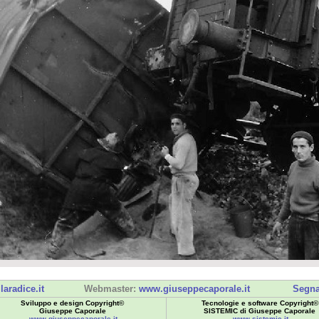
laradice.it
Webmaster:
www.giuseppecaporale.it
Segna
Sviluppo e design Copyright©
Tecnologie e software Copyright©
Giuseppe Caporale
SISTEMIC di Giuseppe Caporale
www.giuseppecaporale.it
www.sistemic.it