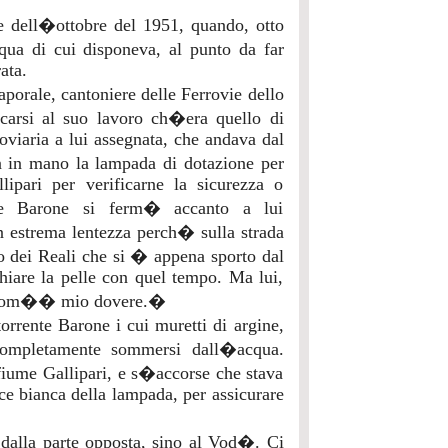
ne dell�ottobre del 1951, quando, otto
cqua di cui disponeva, al punto da far
ata.
orale, cantoniere delle Ferrovie dello
ecarsi al suo lavoro ch�era quello di
rroviaria a lui assegnata, che andava dal
in mano la lampada di dotazione per
lipari per verificarne la sicurezza o
nte Barone si ferm� accanto a lui
 estrema lentezza perch� sulla strada
ei Reali che si � appena sporto dal
chiare la pelle con quel tempo. Ma lui,
a, com�� mio dovere.�
torrente Barone i cui muretti di argine,
completamente sommersi dall�acqua.
 fiume Gallipari, e s�accorse che stava
uce bianca della lampada, per assicurare
a dalla parte opposta, sino al Vod�. Ci