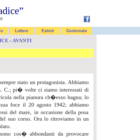
adice”
95
io
Lettere
Estinti
Gestionale
ICE
-
AVANTI
� sempre stato un protagonista. Abbiamo
. C.; pi� volte ci siamo interessati di
icola nella pianura ch�esso bagna; lo
 sua foce il 20 agosto 1942; abbiamo
essi del mare, in occasione della posa
 del suo corso. Ora lo ritroviamo in un
lato.
 sono cos� abbondanti da provocare