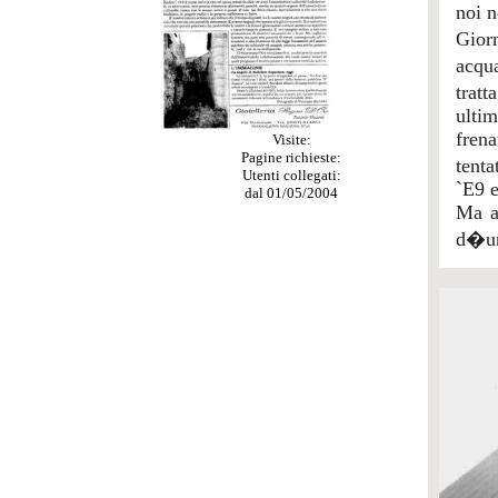
noi n
Giorn
acqua
tratt
ultim
frena
Visite:
Pagine richieste:
tenta
Utenti collegati:
`E9 e
dal 01/05/2004
Ma a 
d�un 