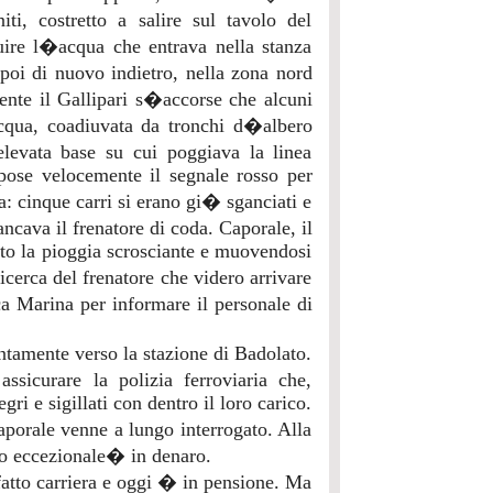
i, costretto a salire sul tavolo del
luire l�acqua che entrava nella stanza
poi di nuovo indietro, nella zona nord
ente il Gallipari s�accorse che alcuni
acqua, coadiuvata da tronchi d�albero
elevata base su cui poggiava la linea
spose velocemente il segnale rosso per
a: cinque carri si erano gi� sganciati e
ncava il frenatore di coda. Caporale, il
tto la pioggia scrosciante e muovendosi
icerca del frenatore che videro arrivare
sca Marina per informare il personale di
lentamente verso la stazione di Badolato.
sicurare la polizia ferroviaria che,
ri e sigillati con dentro il loro carico.
porale venne a lungo interrogato. Alla
mio eccezionale� in denaro.
fatto carriera e oggi � in pensione. Ma