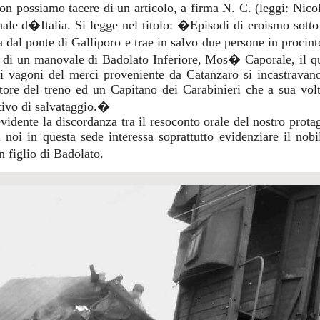
on possiamo tacere di un articolo, a firma N. C. (leggi: Nico
ale d�Italia. Si legge nel titolo: �Episodi di eroismo sotto
 dal ponte di Galliporo e trae in salvo due persone in procin
a di un manovale di Badolato Inferiore, Mos� Caporale, il qu
i vagoni del merci proveniente da Catanzaro si incastravano 
tore del treno ed un Capitano dei Carabinieri che a sua volt
tivo di salvataggio.�
vidente la discordanza tra il resoconto orale del nostro prota
noi in questa sede interessa soprattutto evidenziare il nob
figlio di Badolato.