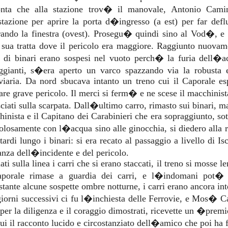
onta che alla stazione trov� il manovale, Antonio Caminit
tazione per aprire la porta d�ingresso (a est) per far def
ando la finestra (ovest). Prosegu� quindi sino al Vod�, e 
 sua tratta dove il pericolo era maggiore. Raggiunto nuovam
i di binari erano sospesi nel vuoto perch� la furia dell�
eggianti, s�era aperto un varco spazzando via la robusta 
viaria. Da nord sbucava intanto un treno cui il Caporale e
are grave pericolo. Il merci si ferm� e ne scese il macchinist
ciati sulla scarpata. Dall�ultimo carro, rimasto sui binari, ma
inista e il Capitano dei Carabinieri che era sopraggiunto, so
olosamente con l�acqua sino alle ginocchia, si diedero alla r
ardi lungo i binari: si era recato al passaggio a livello di I
anza dell�incidente e del pericolo.
ati sulla linea i carri che si erano staccati, il treno si mosse 
aporale rimase a guardia dei carri, e l�indomani pot� as
tante alcune sospette ombre notturne, i carri erano ancora integ
iorni successivi ci fu l�inchiesta delle Ferrovie, e Mos� Ca
 per la diligenza e il coraggio dimostrati, ricevette un �pre
ui il racconto lucido e circostanziato dell�amico che poi ha 