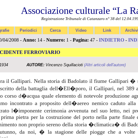
Associazione culturale “La R
Registrazione Tribunale di Catanzaro n° 38 del 12.04.19
rafie
Periodici
Cerca
Video
Link
Archiv
/04/2008 -
Anno:
14 -
Numero:
1 -
Pagina:
47 -
INDIETRO
-
IND
NCIDENTE FERROVIARIO
1934
AUTORE:
Vincenzo Squillacioti
(Altri articoli dell'autore)
a il Gallipari. Nella storia di Badolato il fiume Gallipari 
critto della battaglia dell�Ell�poro, il Gallipari, nel 389 a
to corso d�acqua quale elemento di notevole produzione agr
amo incontrato a proposito dell�aereo nemico caduto alla
trato l�imponente cerimonia avvenuta nel suo letto, nei pr
 prima pietra per la costruzione del porto nella parte finale
imento non proprio sereno della storia �climatica� di Bado
tunno, da noi, � la stagione delle piogge che a volte