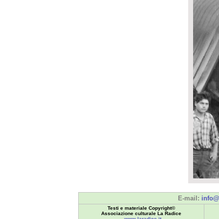
E-mail:
info@
Testi e materiale Copyright©
Associazione culturale La Radice
www.laradice.it