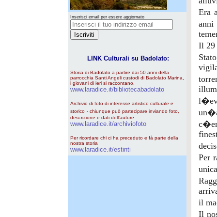
alluv
Era a
Inserisci email per essere aggiornato
anni 
temer
Il 29
Stat
LINK Culturali su Badolato:
vigil
Storia di Badolato a partire dai 50 anni della
torr
parrocchia Santi Angeli custodi di Badolato Marina,
i giovani di ieri si raccontano.
illum
www.laradice.it/bibliotecabadolato
l�ev
Archivio di foto di interesse artistico culturale e
un�au
storico
- chiunque può partecipare inviando foto,
descrizione e dati dell'autore
c�er
www.laradice.it/archiviofoto
fines
Per ricordare chi ci ha preceduto e fà parte della
nostra storia
deci
www.laradice.it/estinti
Per r
unic
Raggi
arriv
il ma
Il no