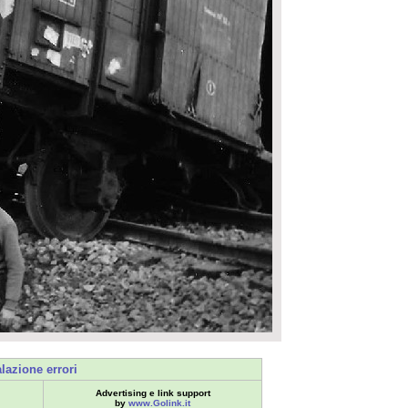
lazione errori
Advertising e link support
by
www.Golink.it