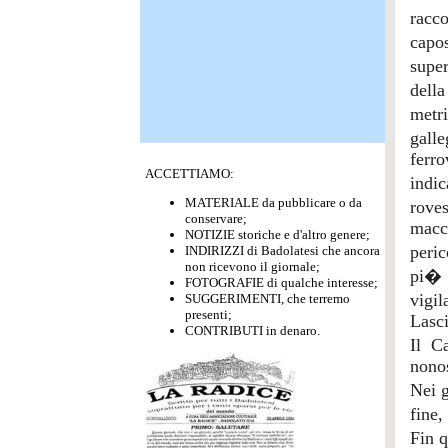
racc
capos
super
della
metr
gall
ferro
ACCETTIAMO:
indic
MATERIALE da pubblicare o da
roves
conservare;
macch
NOTIZIE storiche e d'altro genere;
peric
INDIRIZZI di Badolatesi che ancora
non ricevono il giornale;
pi� t
FOTOGRAFIE di qualche interesse;
vigil
SUGGERIMENTI, che terremo
presenti;
Lasci
CONTRIBUTI in denaro.
Il C
nonos
Nei g
fine,
Fin q