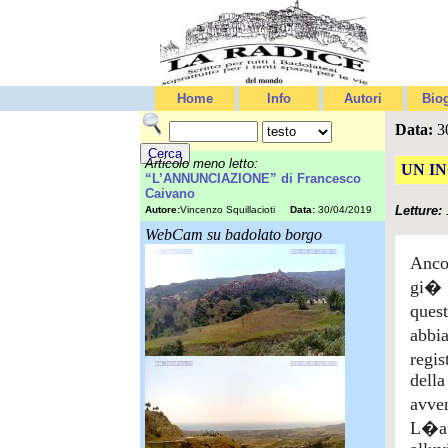
Home
Info
Autori
Biog
Data:
30
Articolo meno letto:
UN I
“L’ANNUNCIAZIONE” di Francesco
Caivano
Letture:
Autore:
Vincenzo Squillacioti
Data:
30/04/2019
WebCam su badolato borgo
Ancor
gi� s
ques
abbi
regis
della
avven
L�au