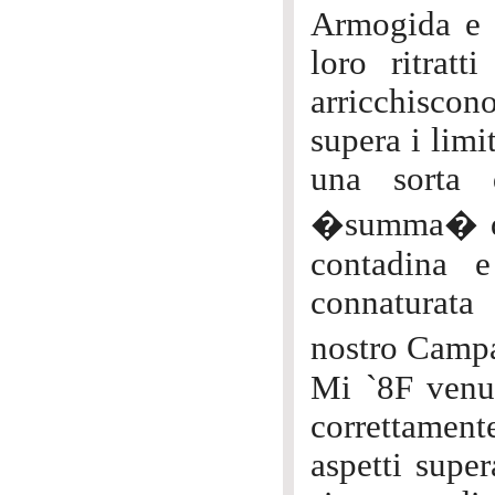
Armogida e 
loro ritrat
arricchiscon
supera i limi
una sorta 
�summa� di u
contadina e
connaturata 
nostro Campa
Mi `8F venut
correttament
aspetti supe