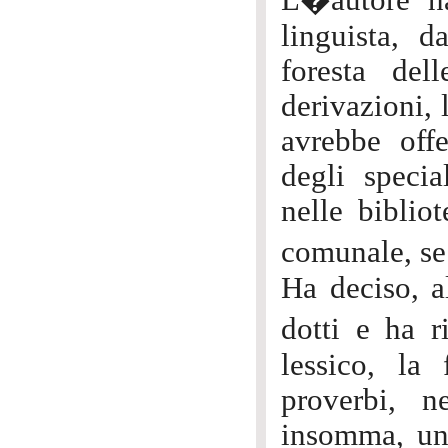
L�autore ha
linguista, d
foresta del
derivazioni, 
avrebbe offe
degli specia
nelle biblio
comunale, se
Ha deciso, al
dotti e ha r
lessico, la 
proverbi, ne
insomma, una