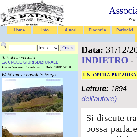
Associ
Regi
Home
Info
Autori
Biografie
Periodici
Data:
31/12/2
INDIETRO
-
Articolo meno letto:
LA CROCE GIURISDIZIONALE
Autore:
Vincenzo Squillacioti
Data:
30/04/2019
WebCam su badolato borgo
UN' OPERA PREZIOSA
Letture:
1894
dell'autore)
Si discute tra
possa parlar