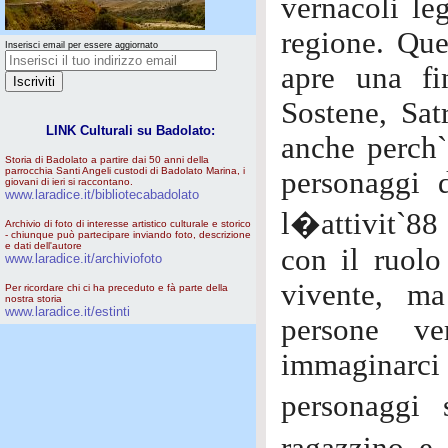
vernacoli leg
regione. Que
Inserisci email per essere aggiornato
apre una fi
Sostene, Sat
LINK Culturali su Badolato:
anche perch`
Storia di Badolato a partire dai 50 anni della
parrocchia Santi Angeli custodi di Badolato Marina, i
personaggi 
giovani di ieri si raccontano.
www.laradice.it/bibliotecabadolato
l�attivit`88 
Archivio di foto di interesse artistico culturale e storico
- chiunque può partecipare inviando foto, descrizione
e dati dell'autore
con il ruolo
www.laradice.it/archiviofoto
vivente, ma
Per ricordare chi ci ha preceduto e fà parte della
nostra storia
www.laradice.it/estinti
persone ve
immaginarci n
personaggi