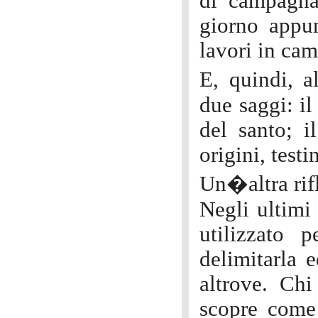
di campagna 
giorno appun
lavori in ca
E, quindi, 
due saggi: il
del santo; i
origini, test
Un�altra rifl
Negli ultimi 
utilizzato 
delimitarla e
altrove. Chi
scopre come 