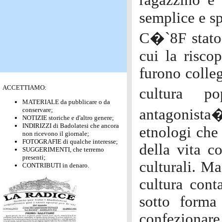
ragazzino e
semplice e s
C�`8F stato 
cui la risco
furono colleg
ACCETTIAMO:
cultura po
MATERIALE da pubblicare o da
conservare;
antagonista
NOTIZIE storiche e d'altro genere;
INDIRIZZI di Badolatesi che ancora
etnologi che
non ricevono il giornale;
FOTOGRAFIE di qualche interesse;
della vita 
SUGGERIMENTI, che terremo
presenti;
culturali. Ma
CONTRIBUTI in denaro.
cultura cont
sotto forma
confezionar