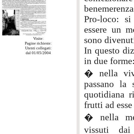
benemerenza 
Pro-loco: s
essere un mo
sono divenuti
Visite:
Pagine richieste:
In questo diz
Utenti collegati:
dal 01/05/2004
in due forme
� nella viv
passano la 
quotidiana r
frutti ad esse
� nella med
vissuti da