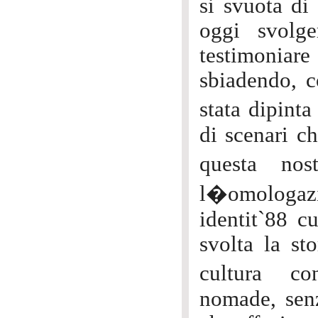
si svuota di
oggi svolg
testimoniare 
sbiadendo, c
stata dipint
di scenari ch
questa nos
l�omologaz
identit`88 cu
svolta la st
cultura c
nomade, senz