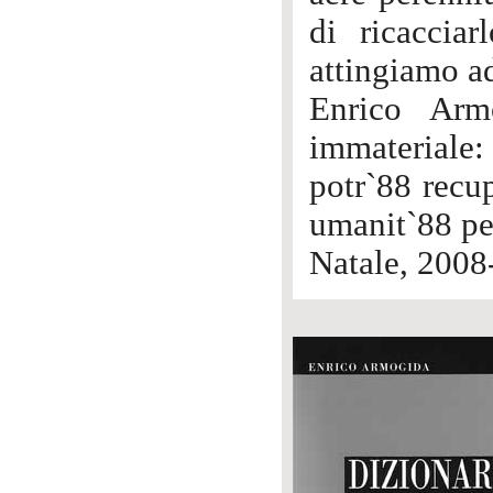
di ricacciar
attingiamo a
Enrico Arm
immateriale
potr`88 recup
umanit`88 per
Natale, 2008