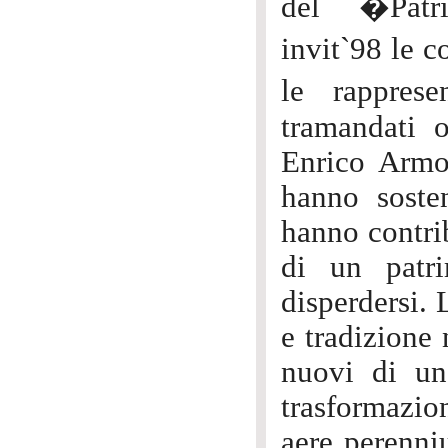
del �Patri
invit`98 le c
le rappres
tramandati 
Enrico Armog
hanno sosten
hanno contrib
di un patri
disperdersi. 
e tradizione 
nuovi di un
trasformazio
aere perenni