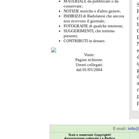
MATERIALE da pubblicare o da
conservare;
NOTIZIE storiche e d'altro genere;
INDIRIZZI di Badolatesi che ancora
non ricevono il giornale;
FOTOGRAFIE di qualche interesse;
SUGGERIMENTI, che terremo
presenti;
CONTRIBUTI in denaro.
N
Visite:
d
Pagine richieste:
Utenti collegati:
dal 01/05/2004
p
E-mail:
info@
Testi e materiale Copyright©
Associazione culturale La Radice