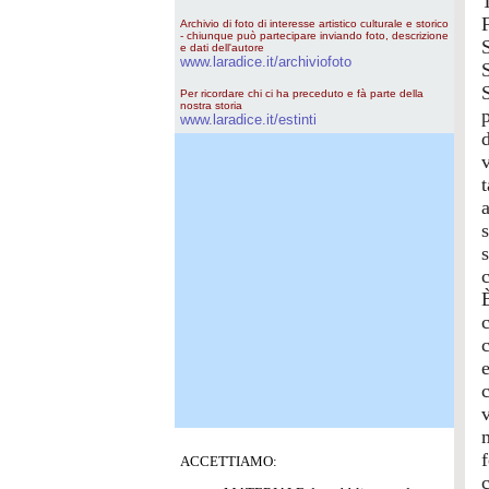
T
Archivio di foto di interesse artistico culturale e storico
- chiunque può partecipare inviando foto, descrizione
e dati dell'autore
www.laradice.it/archiviofoto
Per ricordare chi ci ha preceduto e fà parte della
nostra storia
p
www.laradice.it/estinti
d
t
s
f
ACCETTIAMO: