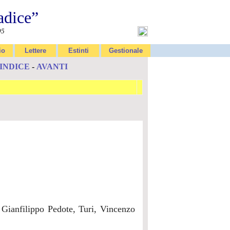
adice”
95
io
Lettere
Estinti
Gestionale
INDICE
-
AVANTI
, Gianfilippo Pedote, Turi, Vincenzo