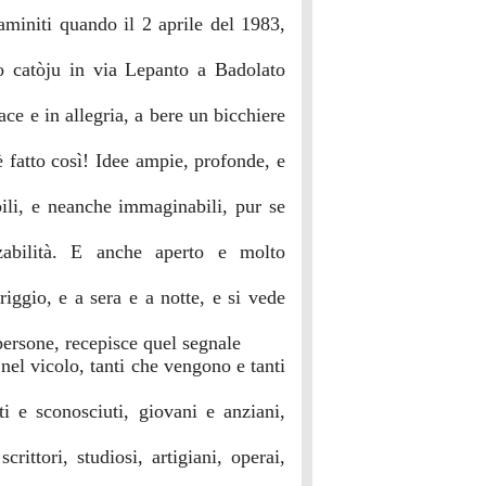
miniti quando il 2 aprile del 1983,
uo catòju in via Lepanto a Badolato
ace e in allegria, a bere un bicchiere
è fatto così! Idee ampie, profonde, e
bili, e neanche immaginabili, pur se
zzabilità. E anche aperto e molto
iggio, e a sera e a notte, e si vede
persone, recepisce quel segnale
 nel vicolo, tanti che vengono e tanti
i e sconosciuti, giovani e anziani,
scrittori, studiosi, artigiani, operai,