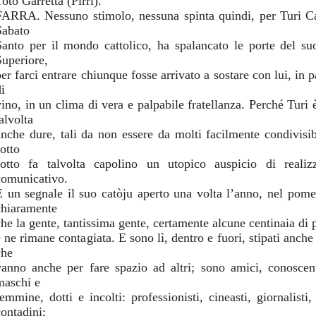
otò Garretta (Pirri).
FARRA. Nessuno stimolo, nessuna spinta quindi, per Turi Ca
Sabato
Santo per il mondo cattolico, ha spalancato le porte del s
Superiore,
er farci entrare chiunque fosse arrivato a sostare con lui, in p
i
vino, in un clima di vera e palpabile fratellanza. Perché Turi 
alvolta
anche dure, tali da non essere da molti facilmente condivisi
otto
sotto fa talvolta capolino un utopico auspicio di reali
comunicativo.
È un segnale il suo catòju aperto una volta l’anno, nel pomer
chiaramente
che la gente, tantissima gente, certamente alcune centinaia di 
e ne rimane contagiata. E sono lì, dentro e fuori, stipati anche
che
vanno anche per fare spazio ad altri; sono amici, conoscent
maschi e
emmine, dotti e incolti: professionisti, cineasti, giornalisti, 
contadini;