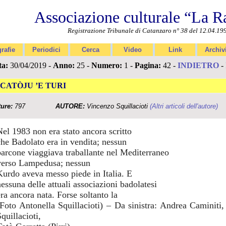
Associazione culturale “La R
Registrazione Tribunale di Catanzaro n° 38 del 12.04.19
rafie
Periodici
Cerca
Video
Link
Archiv
ta:
30/04/2019 -
Anno:
25 -
Numero:
1 -
Pagina:
42 -
INDIETRO
-
 CATÒJU ’E TURI
ture:
797
AUTORE:
Vincenzo Squillacioti
(Altri articoli dell'autore)
Nel 1983 non era stato ancora scritto
che Badolato era in vendita; nessun
barcone viaggiava traballante nel Mediterraneo
verso Lampedusa; nessun
Kurdo aveva messo piede in Italia. E
nessuna delle attuali associazioni badolatesi
era ancora nata. Forse soltanto la
(Foto Antonella Squillacioti) – Da sinistra: Andrea Caminiti
quillacioti,