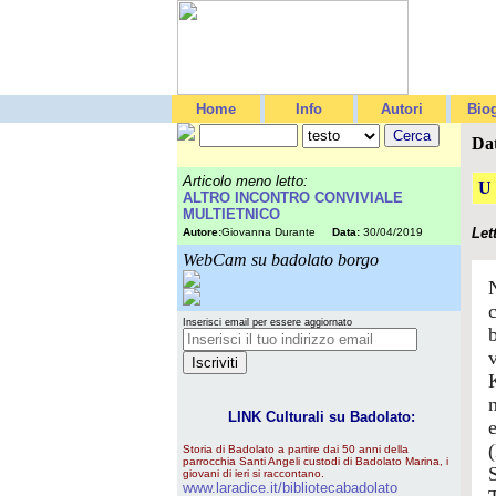
Home
Info
Autori
Biog
Da
Articolo meno letto:
U
ALTRO INCONTRO CONVIVIALE
MULTIETNICO
Let
Autore:
Giovanna Durante
Data:
30/04/2019
WebCam su badolato borgo
Inserisci email per essere aggiornato
LINK Culturali su Badolato:
Storia di Badolato a partire dai 50 anni della
parrocchia Santi Angeli custodi di Badolato Marina, i
S
giovani di ieri si raccontano.
www.laradice.it/bibliotecabadolato