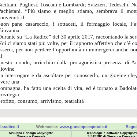
Siciliani, Pugliesi, Toscani e Lombardi; Svizzeri, Tedeschi, 
Pachistani. “Più siamo e meglio stiamo, sembrava il mott
convenuti il
buon pane casareccio, i sottaceti, il formaggio locale, l’
Giovanna
Durante su “La Radice” del 30 aprile 2017, raccontando la sera
oi ci siamo stati più volte, per il rapporto affettivo che c’è c
esserci, per non perdere l’opportunità di immergerci anche noi
i
questo mondo, arricchito dalla protagonistica presenza di An
giovine
da interrogare e da ascoltare per conoscerlo, un giovine che
avere una
compagna, ha fatto una scelta di vita, ed è tornato a Badola
rivilegia
profitto, consumo, arrivismo, teatralità
laradice.it
Webmaster:
www.giuseppecaporale.it
Segna
Sviluppo e design Copyright©
Tecnologie e software Copyright©
Giuseppe Caporale
SISTEMIC di Giuseppe Caporale