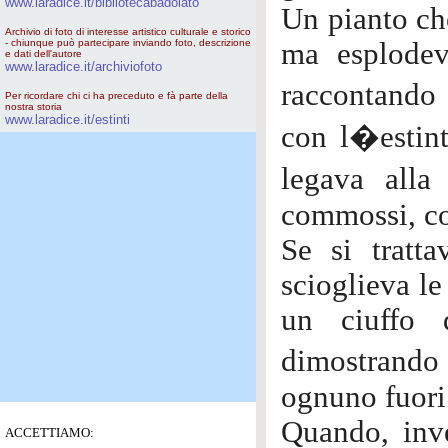
www.laradice.it/bibliotecabadolato
Un pianto ch
Archivio di foto di interesse artistico culturale e storico
- chiunque può partecipare inviando foto, descrizione
ma esplodev
e dati dell'autore
www.laradice.it/archiviofoto
raccontando 
Per ricordare chi ci ha preceduto e fà parte della
nostra storia
www.laradice.it/estinti
con l�estint
legava alla
commossi, co
Se si tratt
scioglieva le
un ciuffo 
dimostrando
ognuno fuor
Quando, inve
ACCETTIAMO: