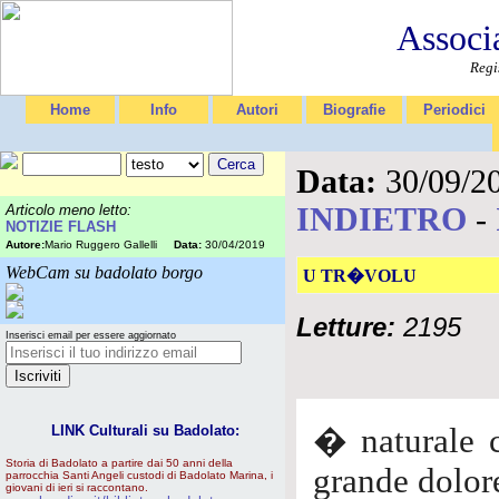
Associ
Regi
Home
Info
Autori
Biografie
Periodici
Data:
30/09/2
INDIETRO
-
Articolo meno letto:
NOTIZIE FLASH
Autore:
Mario Ruggero Gallelli
Data:
30/04/2019
WebCam su badolato borgo
U TR�VOLU
Letture:
2195
Inserisci email per essere aggiornato
LINK Culturali su Badolato:
� naturale c
Storia di Badolato a partire dai 50 anni della
grande dolore
parrocchia Santi Angeli custodi di Badolato Marina, i
giovani di ieri si raccontano.