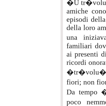
�U tr�volu�
amiche cono
episodi della
della loro am
una inizia
familiari do
ai presenti d
ricordi onora
�tr�volu� e
fiori; non f
Da tempo �
poco nemme