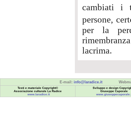
cambiati i
persone, cer
per la per
rimembranz
lacrima.
E-mail:
info@laradice.it
Webma
Testi e materiale Copyright©
Sviluppo e design Copyrig
Associazione culturale La Radice
Giuseppe Caporale
www.laradice.it
www.giuseppecaporale.i