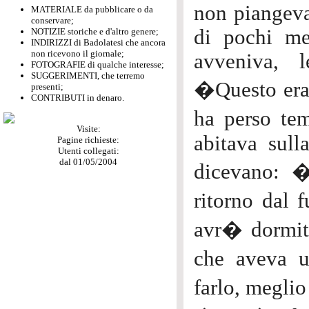
non piangeva
MATERIALE da pubblicare o da
conservare;
di pochi me
NOTIZIE storiche e d'altro genere;
INDIRIZZI di Badolatesi che ancora
non ricevono il giornale;
avveniva, 
FOTOGRAFIE di qualche interesse;
SUGGERIMENTI, che terremo
�Questo era
presenti;
CONTRIBUTI in denaro.
ha perso te
Visite:
abitava sull
Pagine richieste:
Utenti collegati:
dal 01/05/2004
dicevano: �
ritorno dal 
avr� dormit
che aveva 
farlo, megli