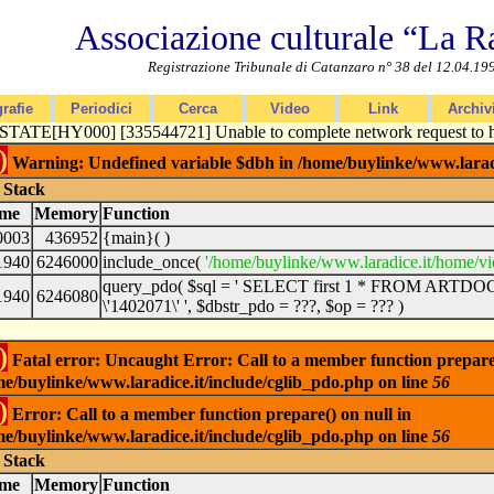
Associazione culturale “La R
Registrazione Tribunale di Catanzaro n° 38 del 12.04.19
rafie
Periodici
Cerca
Video
Link
Archiv
TATE[HY000] [335544721] Unable to complete network request to hos
)
Warning: Undefined variable $dbh in /home/buylinke/www.laradi
 Stack
ime
Memory
Function
0003
436952
{main}( )
1940
6246000
include_once(
'/home/buylinke/www.laradice.it/home/v
query_pdo(
$sql =
' SELECT first 1 * FROM ARTDOC 
1940
6246080
\'1402071\' '
,
$dbstr_pdo =
???,
$op =
??? )
)
Fatal error: Uncaught Error: Call to a member function prepare(
e/buylinke/www.laradice.it/include/cglib_pdo.php on line
56
)
Error: Call to a member function prepare() on null in
e/buylinke/www.laradice.it/include/cglib_pdo.php on line
56
 Stack
ime
Memory
Function