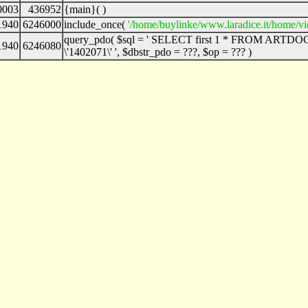
0003
436952
{main}( )
1940
6246000
include_once(
'/home/buylinke/www.laradice.it/home/v
query_pdo(
$sql =
' SELECT first 1 * FROM ARTDOC 
1940
6246080
\'1402071\' '
,
$dbstr_pdo =
???,
$op =
??? )