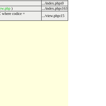
.../index.php
:
0
iew.php
)
.../index.php
:
163
where codice =
.../view.php
:
15