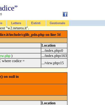
adice”
95
io
Lettere
Estinti
Gestionale
t "w2.netarea.it".
ce.it/include/cglib_pdo.php on line
56
Location
.../index.php
:
0
iew.php
)
.../index.php
:
163
where codice =
.../view.php
:
15
) on null in
Location