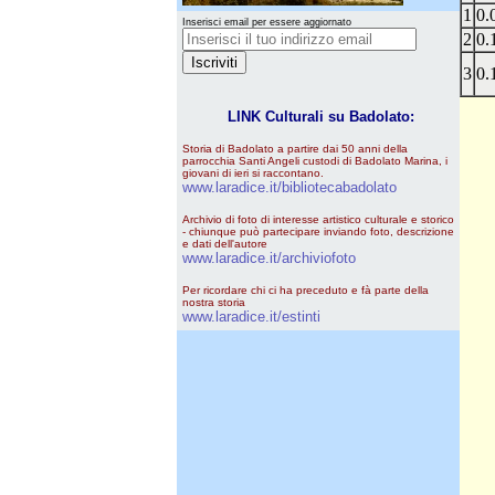
1
0.
Inserisci email per essere aggiornato
2
0.
3
0.
LINK Culturali su Badolato:
Storia di Badolato a partire dai 50 anni della
parrocchia Santi Angeli custodi di Badolato Marina, i
giovani di ieri si raccontano.
www.laradice.it/bibliotecabadolato
Archivio di foto di interesse artistico culturale e storico
- chiunque può partecipare inviando foto, descrizione
e dati dell'autore
www.laradice.it/archiviofoto
Per ricordare chi ci ha preceduto e fà parte della
nostra storia
www.laradice.it/estinti