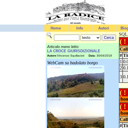
Home
Info
Autori
Biog
SQLS
( ! 
Articolo meno letto:
Call
LA CROCE GIURISDIZIONALE
#
T
Autore:
Vincenzo Squillacioti
Data:
30/04/2019
1
0.
WebCam su badolato borgo
2
0.
3
0.
( ! 
/hom
( ! 
/hom
Call
#
T